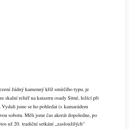
ezení žádný kamenný kříž smírčího typu, je
kalní reliéf na katastru osady Sitné, ležící při
c. Vydali jsme se ho pohledat (s kamarádem
ou sobotu. Měli jsme čas akorát dopoledne, po
etos už 20. tradiční setkání „zasloužilých“