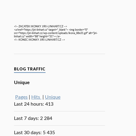
<!-- ZACATEK IKONKY JIRI-LINHART.CZ -->
<a href="https://jiri-linhart.cz" target="_blank"> <img border="0"
src="https://jiri-linhart.cz/wp-content/uploads/ikona_88x31.gif" alt="jiri-
linhart.cz" width="88" height="31"></a>
<!-- KONEC IKONKY JIRI-LINHART.CZ -->
BLOG TRAFFIC
Unique
Pages
|
Hits
|
Unique
Last 24 hours:
413
Last 7 days:
2 284
Last 30 days:
5 435