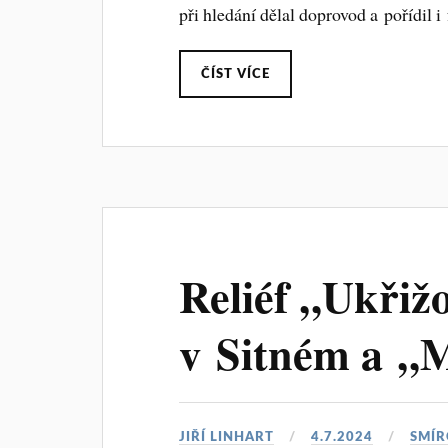
při hledání dělal doprovod a pořídil 
ČÍST VÍCE
Reliéf „Ukřiž
v Sitném a „
JIŘÍ LINHART
4.7.2024
SMÍR