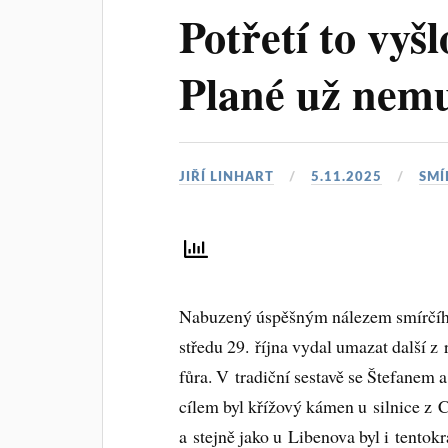
Potřetí to vyš
Plané už ne
JIŘÍ LINHART
5.11.2025
SMÍ
Nabuzený úspěšným nálezem smírčího
středu 29. října vydal umazat další z
fůra. V tradiční sestavě se Štefanem
cílem byl křížový kámen u silnice z 
a stejně jako u Libenova byl i tentokr