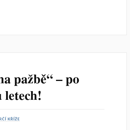
na pažbě“ – po
 letech!
RČÍ KŘÍŽE