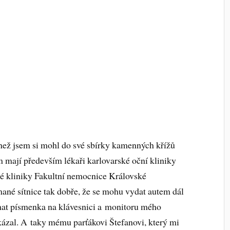
 než jsem si mohl do své sbírky kamenných křížů
m mají především lékaři karlovarské oční kliniky
liniky Fakultní nemocnice Královské
mané sítnice tak dobře, že se mohu vydat autem dál
nat písmenka na klávesnici a monitoru mého
kázal. A taky mému parťákovi Štefanovi, který mi