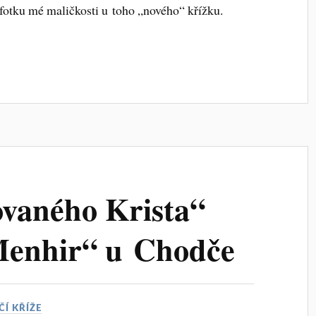
i fotku mé maličkosti u toho „nového“ křížku.
ovaného Krista“
Menhir“ u Chodče
ČÍ KŘÍŽE