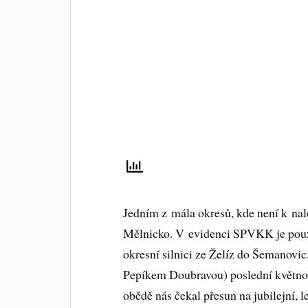
Jedním z mála okresů, kde není k nal
Mělnicko. V evidenci SPVKK je pouze s
okresní silnici ze Želíz do Šemanovi
Pepíkem Doubravou) poslední květnov
obědě nás čekal přesun na jubilejní, l