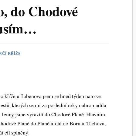
lo, do Chodové
musím…
RČÍ KŘÍŽE
 kříže u Libenova jsem se hned týden nato ve
 restů, kterých se mi za poslední roky nahromadila
 a Jenny jsme vyrazili do Chodové Plané. Hlavním
Chodové Plané do Plané a dál do Boru u Tachova,
át cíl splněný.