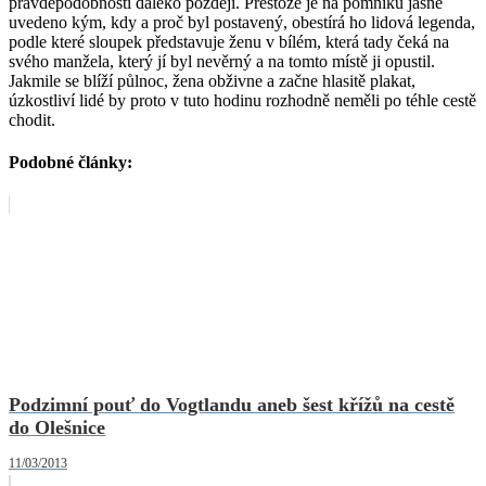
pravděpodobností daleko později. Přestože je na pomníku jasně
uvedeno kým, kdy a proč byl postavený, obestírá ho lidová legenda,
podle které sloupek představuje ženu v bílém, která tady čeká na
svého manžela, který jí byl nevěrný a na tomto místě ji opustil.
Jakmile se blíží půlnoc, žena obživne a začne hlasitě plakat,
úzkostliví lidé by proto v tuto hodinu rozhodně neměli po téhle cestě
chodit.
Podobné články:
Podzimní pouť do Vogtlandu aneb šest křížů na cestě
do Olešnice
11/03/2013