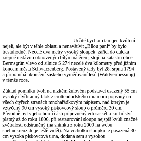
Určitě bychom tam jen kvůli ní
nejeli, ale být v téhle oblasti a nenavštívit „Bílou paní“ by bylo
trestuhodné. Necelé dva metry vysoký sloupek, zářící do daleka
zřejmě nedávno obnoveným bílým nátěrem, stojí na katastru obce
Bermsgrün vlevo od silnice S 274 necelé dva kilometry před jižním
koncem města Schwarzenberg. Postavený tady byl 28. srpna 1794
a připomíná ukončení saského vyměřování lesů (Waldvermessung)
v témže roce.
Základ pomníku tvoří na nízkém žulovém podstavci usazený 55 cm
vysoký čtyřhranný blok z crottendorfského mramoru popsaný na
všech čtyřech stranách mnohařádkovým nápisem, nad kterým je
vztyčený 90 cm vysoký pískovcový sloup o průměru 30 cm.
Původně byl v jeho horní části připevněný erb saského kurfiřtství
platný až do roku 1806, při restaurování sloupu nejspíš kvůli značné
zvětralosti odstraněný (na snímku z roku 2009 na webu
suehnekreuz.de je ještě vidět). Na vrcholku sloupku je posazená 30
cm vysoká pískovcová urna, dodaná sem s vysokou