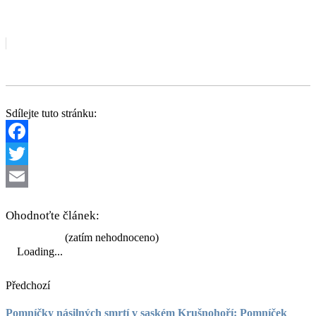
Sdílejte tuto stránku:
Facebook
Twitter
Email
Ohodnoťte článek:
(zatím nehodnoceno)
Loading...
Předchozí
Pomníčky násilných smrtí v saském Krušnohoří: Pomníček