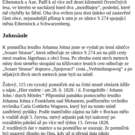
Eibenstock a Aue. Patří k ní více než deset kilometrů čtverečných
lesa, ve kterém se nacházejí hned dva „mordštajny“, poslední, které
mě chyběly ke štěstí. Oba dva ovšem jsou dost daleko od zastavěné
části obce, nejsnadnější přístup k nim je ze silnice S 274 spojující
města Eibenstock a Schwarzenberg.
Johnsäule
K pomníčku lesního Johanna Johna jsme se vydali po lesní silničce
„Sosaer Strasse“, která odbočuje ze silnice S 274 asi na půli cesty
mezi osadou Jägerhaus a obcí Sosa. Po zhruba osmi stech metrech
místy dost strmého stoupání na křižovatce lesních cest odbočuje ze
„Sosaer Strasse“ doprava „Spojovací“ cesta „Verbindungsweg“ a po
nějakých třech stech metrech jsme byli na místě.
Žulový, 115 cm vysoký pomníček má na čelní straně obrázek kříže
a nápis „Hier endete / am 28. 6. 1828. / d. Forstgehilfe / Johann
John / durch Mörder.“ Připomíná památku pomocného lesního
Johanna Johna z Frankfurtu nad Mohanem, podřízeného vrchního
revírníka Carla Gottlieba Wagnera, který byl na tomto místě
zastřelený pytláky. Podle matričního zápisu na faře v Bockau mělo
k vraždě dojít 5. června, mrtvý adjunkt pak byl nalezený po
rozsáhlém pátrání až po více než týdnu 13. června 1828.
Z rozdílných dat v matrice a na pomníčku se usuzuje, že pomníček
byl osazený dlouho po činu, kdy už si přesná data nikdo