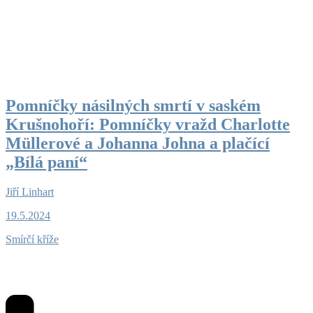
Pomníčky násilných smrtí v saském
Krušnohoří: Pomníčky vražd Charlotte
Müllerové a Johanna Johna a plačící
„Bílá paní“
Jiří Linhart
19.5.2024
Smírčí kříže