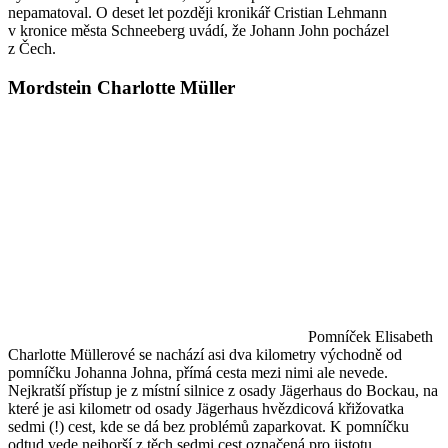
nepamatoval. O deset let později kronikář Cristian Lehmann
v kronice města Schneeberg uvádí, že Johann John pocházel
z Čech.
Mordstein Charlotte Müller
Pomníček Elisabeth
Charlotte Müllerové se nachází asi dva kilometry východně od
pomníčku Johanna Johna, přímá cesta mezi nimi ale nevede.
Nejkratší přístup je z místní silnice z osady Jägerhaus do Bockau, na
které je asi kilometr od osady Jägerhaus hvězdicová křižovatka
sedmi (!) cest, kde se dá bez problémů zaparkovat. K pomníčku
odtud vede nejhorší z těch sedmi cest označená pro jistotu