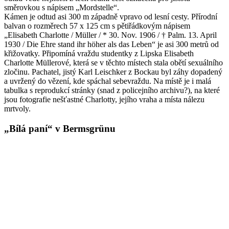
směrovkou s nápisem „Mordstelle“.
Kámen je odtud asi 300 m západně vpravo od lesní cesty. Přírodní
balvan o rozměrech 57 x 125 cm s pětiřádkovým nápisem
„Elisabeth Charlotte / Müller / * 30. Nov. 1906 / † Palm. 13. April
1930 / Die Ehre stand ihr höher als das Leben“ je asi 300 metrů od
křižovatky. Připomíná vraždu studentky z Lipska Elisabeth
Charlotte Müllerové, která se v těchto místech stala obětí sexuálního
zločinu. Pachatel, jistý Karl Leischker z Bockau byl záhy dopadený
a uvržený do vězení, kde spáchal sebevraždu. Na místě je i malá
tabulka s reprodukcí stránky (snad z policejního archivu?), na které
jsou fotografie nešťastné Charlotty, jejího vraha a místa nálezu
mrtvoly.
„Bílá paní“ v Bermsgrünu