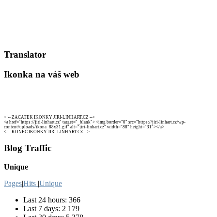
Translator
Ikonka na váš web
<!-- ZACATEK IKONKY JIRI-LINHART.CZ -->
<a href="https://jiri-linhart.cz" target="_blank"> <img border="0" src="https://jiri-linhart.cz/wp-
content/uploads/ikona_88x31.gif" alt="jiri-linhart.cz" width="88" height="31"></a>
<!-- KONEC IKONKY JIRI-LINHART.CZ -->
Blog Traffic
Unique
Pages
|
Hits
|
Unique
Last 24 hours:
366
Last 7 days:
2 179