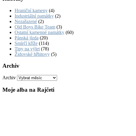
Hraniční kameny
(4)
Industriální památky
(2)
Nezařazené
(2)
Old Boys Bike Team
(3)
Ostatní kamenné památky
(60)
Pánská jízda
(20)
Smírčí kříže
(114)
Tipy na výlet
(78)
Židovské hřbitovy
(5)
Archiv
Archiv
Moje alba na Rajčeti