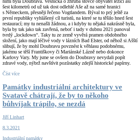
nimi byla Doubrava. Vesnička o zhruba stovce obyvatel ležící asi
šest kilometrů od už tak dost odlehlé Aše až na samé hranici
s Německem, přesněji řečeno Vogtlandem. Býval to prý ještě za
první republiky vyhlášený cíl turistů, na které se tu těšilo hned šest
restaurací; my tu nenašli žádnou, a i kdyby tu nějaká nakrásně byla,
byla by tak jako tak zavřená, neboť i tady v dubnu 2021 panoval
tvrdý „lockdown“. Taky tu ze země vyvěrá pramen obdobného
složení, jako mají léčivé vody v lázních Bad Elster, od něhož si Ašští
slibují, že by mohl Doubravu povznést k věhlasu podobnému,
jakému se těší Františkovy či Mariánské Lázně nebo dokonce
Karlovy Vary. My jsme se ovšem do Doubravy nevydali popít
zdravé vody, nýbrž navštívit pozůstatky zdejší historické papírny.
Číst více
Památky industriální architektury ve
Svatavě chátrají, že by to někoho
bůhvíjak trápilo, se nezdá
Jiří Linhart
8.3.2021
Industriální památky