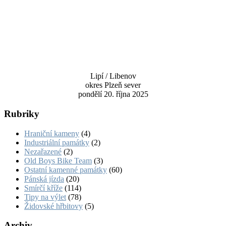
Lipí / Libenov
okres Plzeň sever
pondělí 20. října 2025
Rubriky
Hraniční kameny
(4)
Industriální památky
(2)
Nezařazené
(2)
Old Boys Bike Team
(3)
Ostatní kamenné památky
(60)
Pánská jízda
(20)
Smírčí kříže
(114)
Tipy na výlet
(78)
Židovské hřbitovy
(5)
Archiv