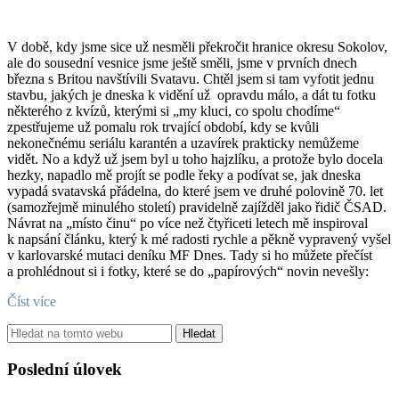
V době, kdy jsme sice už nesměli překročit hranice okresu Sokolov,
ale do sousední vesnice jsme ještě směli, jsme v prvních dnech
března s Britou navštívili Svatavu. Chtěl jsem si tam vyfotit jednu
stavbu, jakých je dneska k vidění už opravdu málo, a dát tu fotku
některého z kvízů, kterými si „my kluci, co spolu chodíme“
zpestřujeme už pomalu rok trvající období, kdy se kvůli
nekonečnému seriálu karantén a uzavírek prakticky nemůžeme
vidět. No a když už jsem byl u toho hajzlíku, a protože bylo docela
hezky, napadlo mě projít se podle řeky a podívat se, jak dneska
vypadá svatavská přádelna, do které jsem ve druhé polovině 70. let
(samozřejmě minulého století) pravidelně zajížděl jako řidič ČSAD.
Návrat na „místo činu“ po více než čtyřiceti letech mě inspiroval
k napsání článku, který k mé radosti rychle a pěkně vypravený vyšel
v karlovarské mutaci deníku MF Dnes. Tady si ho můžete přečíst
a prohlédnout si i fotky, které se do „papírových“ novin nevešly:
Číst více
Hledat
Poslední úlovek