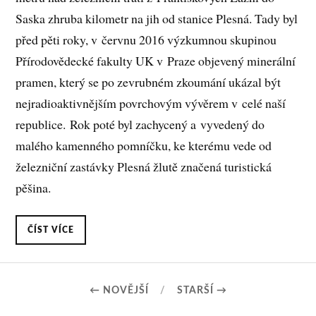
Saska zhruba kilometr na jih od stanice Plesná. Tady byl
před pěti roky, v červnu 2016 výzkumnou skupinou
Přírodovědecké fakulty UK v Praze objevený minerální
pramen, který se po zevrubném zkoumání ukázal být
nejradioaktivnějším povrchovým vývěrem v celé naší
republice. Rok poté byl zachycený a vyvedený do
malého kamenného pomníčku, ke kterému vede od
železniční zastávky Plesná žlutě značená turistická
pěšina.
ČÍST VÍCE
← NOVĚJŠÍ
STARŠÍ →