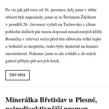
Po víc jak půl roce od 16. prosince, kdy jsme v téhle
oblasti byli naposledy, jsme se se Štefanem Žáčikem
v pondělí 26. července vydali na Tachovsko s cílem
pohledat dalších pár mnou doposud nenalezených křížů.
Rosnička v televizi večer před tím slibovala velké teplo
a bohužel se nespletla, vedro bylo skutečně na hranici
snesitelnosti. Nakonec jsme to ale zvládli a do mých
galerií přibylo pět nových fotek.
ČÍST VÍCE
Minerálka Břetislav u Plesné,
nejradioaktivnější pramen