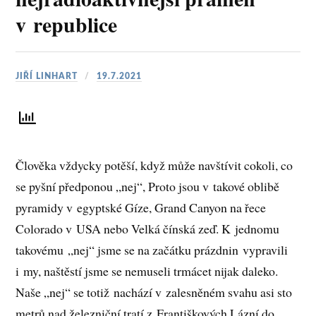
v republice
JIŘÍ LINHART
19.7.2021
Člověka vždycky potěší, když může navštívit cokoli, co
se pyšní předponou „nej“, Proto jsou v takové oblibě
pyramidy v egyptské Gíze, Grand Canyon na řece
Colorado v USA nebo Velká čínská zeď. K jednomu
takovému „nej“ jsme se na začátku prázdnin vypravili
i my, naštěstí jsme se nemuseli trmácet nijak daleko.
Naše „nej“ se totiž nachází v zalesněném svahu asi sto
metrů nad železniční tratí z Františkových Lázní do