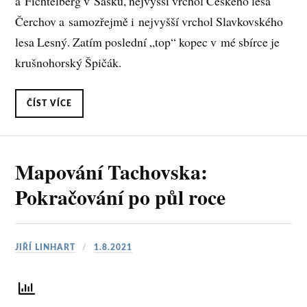
a Fichtelberg v Sasku, nejvyšší vrchol Českého lesa
Čerchov a samozřejmě i nejvyšší vrchol Slavkovského
lesa Lesný. Zatím poslední „top“ kopec v mé sbírce je
krušnohorský Špičák.
ČÍST VÍCE
Mapování Tachovska:
Pokračování po půl roce
JIŘÍ LINHART
1.8.2021