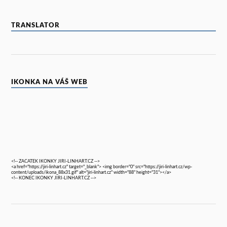
TRANSLATOR
IKONKA NA VÁŠ WEB
<!-- ZACATEK IKONKY JIRI-LINHART.CZ -->
<a href="https://jiri-linhart.cz" target="_blank"> <img border="0" src="https://jiri-linhart.cz/wp-
content/uploads/ikona_88x31.gif" alt="jiri-linhart.cz" width="88" height="31"></a>
<!-- KONEC IKONKY JIRI-LINHART.CZ -->