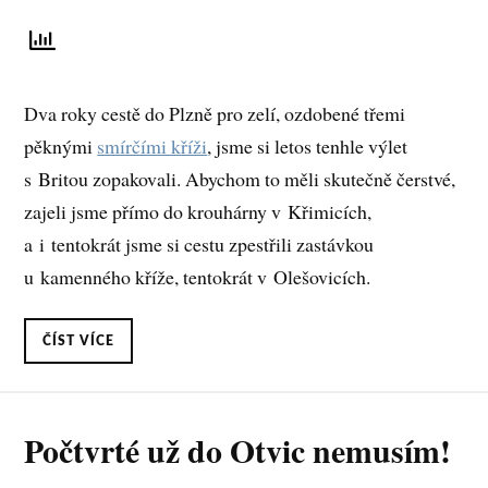
Dva roky cestě do Plzně pro zelí, ozdobené třemi
pěknými
smírčími kříži
, jsme si letos tenhle výlet
s Britou zopakovali. Abychom to měli skutečně čerstvé,
zajeli jsme přímo do krouhárny v Křimicích,
a i tentokrát jsme si cestu zpestřili zastávkou
u kamenného kříže, tentokrát v Olešovicích.
ČÍST VÍCE
Počtvrté už do Otvic nemusím!