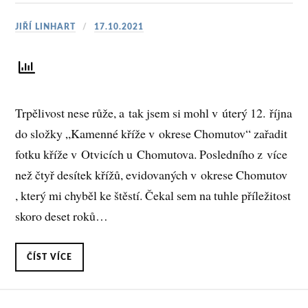
JIŘÍ LINHART
17.10.2021
Trpělivost nese růže, a tak jsem si mohl v úterý 12. října
do složky „Kamenné kříže v okrese Chomutov“ zařadit
fotku kříže v Otvicích u Chomutova. Posledního z více
než čtyř desítek křížů, evidovaných v okrese Chomutov
, který mi chyběl ke štěstí. Čekal sem na tuhle příležitost
skoro deset roků…
ČÍST VÍCE