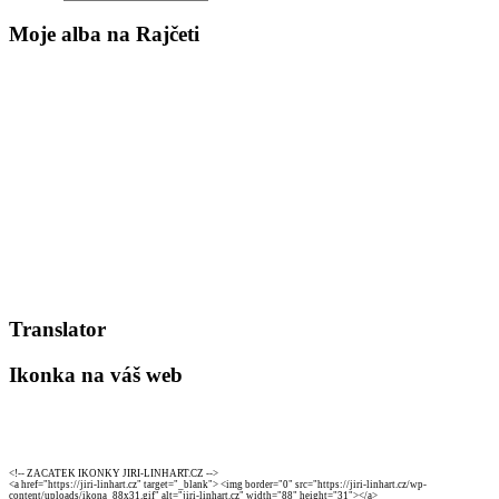
Moje alba na Rajčeti
Translator
Ikonka na váš web
<!-- ZACATEK IKONKY JIRI-LINHART.CZ -->
<a href="https://jiri-linhart.cz" target="_blank"> <img border="0" src="https://jiri-linhart.cz/wp-
content/uploads/ikona_88x31.gif" alt="jiri-linhart.cz" width="88" height="31"></a>