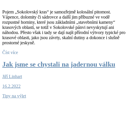
Pojem „Sokolovský kras“ je samozřejmě kolosální pitomost.
Vápence, dolomity či sádrovce a další jim příbuzné ve vodě
rozpustné horniny, které jsou základními „stavebními kameny“
krasových oblastí, se totiž v Sokolovské pánvi nevyskytují ani
náhodou. Přesto však i tady se dají najít přírodní výtvory typické pro
krasové oblasti, jako jsou závrty, skalní dutiny a dokonce i slušně
prostorné jeskyně.
Číst více
Jak jsme se chystali na jadernou válku
Jiří Linhart
16.2.2022
Tipy na výlet