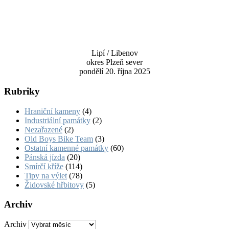
Lipí / Libenov
okres Plzeň sever
pondělí 20. října 2025
Rubriky
Hraniční kameny
(4)
Industriální památky
(2)
Nezařazené
(2)
Old Boys Bike Team
(3)
Ostatní kamenné památky
(60)
Pánská jízda
(20)
Smírčí kříže
(114)
Tipy na výlet
(78)
Židovské hřbitovy
(5)
Archiv
Archiv