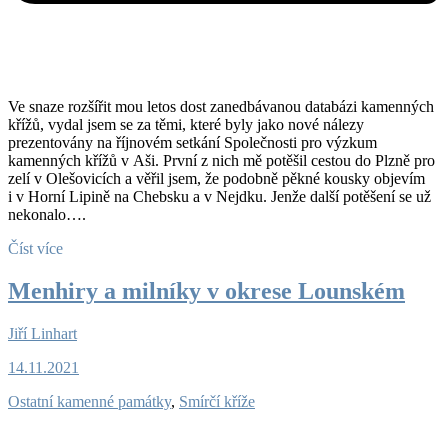
Ve snaze rozšířit mou letos dost zanedbávanou databázi kamenných
křížů, vydal jsem se za těmi, které byly jako nové nálezy
prezentovány na říjnovém setkání Společnosti pro výzkum
kamenných křížů v Aši. První z nich mě potěšil cestou do Plzně pro
zelí v Olešovicích a věřil jsem, že podobně pěkné kousky objevím
i v Horní Lipině na Chebsku a v Nejdku. Jenže další potěšení se už
nekonalo….
Číst více
Menhiry a milníky v okrese Lounském
Jiří Linhart
14.11.2021
Ostatní kamenné památky
,
Smírčí kříže