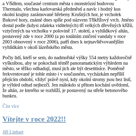
a Vřídlem, současné centrum města s monstrózní budovou
Thermalu, všechna karlovarská předměstí a navíc i hodný kus
okolní krajiny zarámované hřebeny Krušných hor, je vrcholek
Bukové hory, známé dnes spíše pod názvem Tříkřížový vrch. Jméno
dostal podle (kdysi zdaleka viditelných) tří velkých dřevěných křížů,
vztyčených na vrcholku v polovině 17. století, a vyhlídkový altán,
postavený zde v roce 2000 (a po totálním zničení vandaly v roce
2003 obnovený v roce 2006), patří dnes k nejnavštěvovanějším
vyhlídkám v okolí lázeňského města.
Počty lidí, kteří se sem, do nadmořské výšky 554 metry každoročně
vyškrábou, aby se pokochali téměř panoramatickým výhledem na
město, se těžko odhadují, musí jich ale být desetitisíce. Poměrně
frekventované je tohle místo i v současném, vycházkám nepříliš
přejícím období, vždyť právě nyní, kdy okolní stromy jsou bez listí,
je výhled odtud nejhezčí. Jen málokdo si přitom kochání uvědomí,
že altán, ze kterého se rozhlíží, je postavený na střeše betonového
bunkru.
Číst více
Vítejte v roce 2022!!
Jiří Linhart