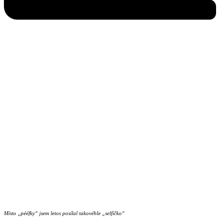
Místo „pééfky“ jsem letos posílal takovéhle „selfíčko“