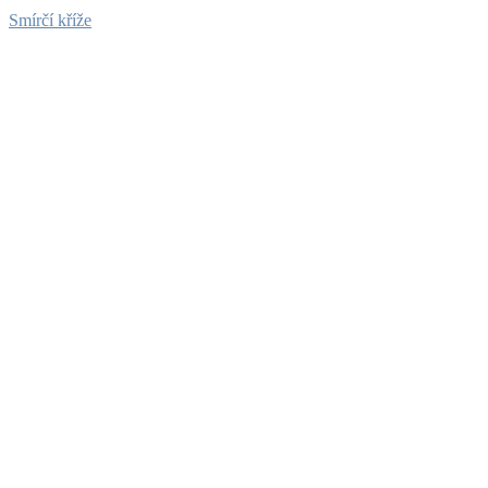
Smírčí kříže