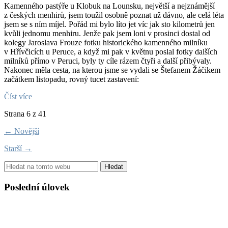
Kamenného pastýře u Klobuk na Lounsku, největší a nejznámější
z českých menhirů, jsem toužil osobně poznat už dávno, ale celá léta
jsem se s ním míjel. Pořád mi bylo líto jet víc jak sto kilometrů jen
kvůli jednomu menhiru. Jenže pak jsem loni v prosinci dostal od
kolegy Jaroslava Frouze fotku historického kamenného milníku
v Hřívčicích u Peruce, a když mi pak v květnu poslal fotky dalších
milníků přímo v Peruci, byly ty cíle rázem čtyři a další přibývaly.
Nakonec měla cesta, na kterou jsme se vydali se Štefanem Žáčikem
začátkem listopadu, rovný tucet zastavení:
Číst více
Strana 6 z 41
← Novější
Starší →
Hledat
Poslední úlovek