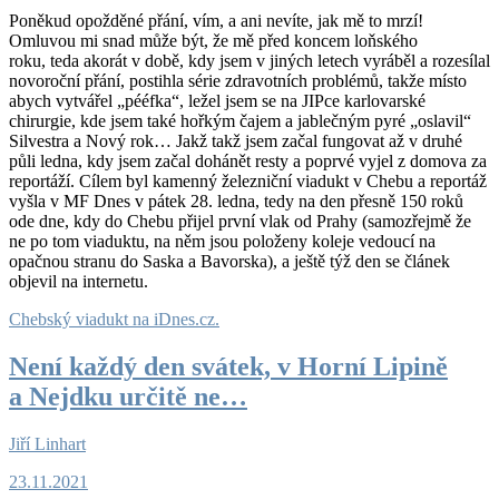
Poněkud opožděné přání, vím, a ani nevíte, jak mě to mrzí!
Omluvou mi snad může být, že mě před koncem loňského
roku, teda akorát v době, kdy jsem v jiných letech vyráběl a rozesílal
novoroční přání, postihla série zdravotních problémů, takže místo
abych vytvářel „pééfka“, ležel jsem se na JIPce karlovarské
chirurgie, kde jsem také hořkým čajem a jablečným pyré „oslavil“
Silvestra a Nový rok… Jakž takž jsem začal fungovat až v druhé
půli ledna, kdy jsem začal dohánět resty a poprvé vyjel z domova za
reportáží. Cílem byl kamenný železniční viadukt v Chebu a reportáž
vyšla v MF Dnes v pátek 28. ledna, tedy na den přesně 150 roků
ode dne, kdy do Chebu přijel první vlak od Prahy (samozřejmě že
ne po tom viaduktu, na něm jsou položeny koleje vedoucí na
opačnou stranu do Saska a Bavorska), a ještě týž den se článek
objevil na internetu.
Chebský viadukt na iDnes.cz.
Není každý den svátek, v Horní Lipině
a Nejdku určitě ne…
Jiří Linhart
23.11.2021