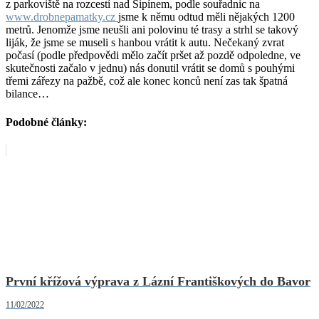
z parkoviště na rozcestí nad Šipínem, podle souřadnic na
www.drobnepamatky.cz
jsme k němu odtud měli nějakých 1200
metrů. Jenomže jsme neušli ani polovinu té trasy a strhl se takový
liják, že jsme se museli s hanbou vrátit k autu. Nečekaný zvrat
počasí (podle předpovědi mělo začít pršet až pozdě odpoledne, ve
skutečnosti začalo v jednu) nás donutil vrátit se domů s pouhými
třemi zářezy na pažbě, což ale konec konců není zas tak špatná
bilance…
Podobné články:
První křížová výprava z Lázní Františkových do Bavor
11/02/2022