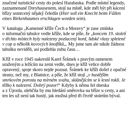
značené turistické cesty do polesí Harabaska. Podle místní legendy,
zaznamenané Dreyhausenem, stojí na místě, kde měl být při kácení
břízy usmrcený nějaký čeledín (
Hier soll ein Knecht beim Fällen
eines Birkenbaumes erschlagen worden sein
).
V katalogu „Kamenné kříže Čech a Moravy“ je zase zmínka
o informační tabulce vedle kříže, kde se píše, že „
koncem 19. století
v těchto místech byly nalezeny pozlacený kord, lidské vlasy spletené
v cop a několik kovových knoflíků
„. My jsme tam ale nikde žádnou
tabulku neviděli, asi podlehla zubu času…
Kříž v roce 1945 nakreslil Karel Šrámek s pravým ramenem
uraženým a ležícím na zemi vedle, dnes je kříž velice dobře
opravený, spoje skoro nejde poznat. Šrámek ke kříži došel z opačné
strany, než my, z Blatnice, a píše, že kříž stojí „
v hustějším
smrkovém porostu na mírném svahu, sklánějícím se k lesní rokli. Je
těžko k nalezení. Dobrý pozor!
“ Kdyby k němu šel dneska
a z Újezda, ulehčila by mu hledání směrovka na bříze u cesty, a ani
ten les už není tak hustý, jak možná před tři čtvrtě stoletím býval.