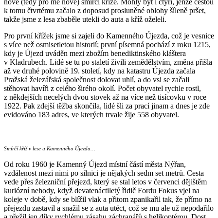
nové (tedy pro mě nové) smírčí kříže. Mohly být i čtyři, jenže cestou
k tomu čtvrtému začalo z doposud prosluněné oblohy šíleně pršet,
takže jsme z lesa zbaběle utekli do auta a kříž oželeli.
Pro první křížek jsme si zajeli do Kamenného Újezda, což je vesnice
s více než osmisetletou historií; první písemná pochází z roku 1215,
kdy je Újezd uváděn mezi zbožím benediktinského kláštera
v Kladrubech. Lidé se tu po staletí živili zemědělstvím, změna přišla
až ve druhé polovině 19. století, kdy na katastru Újezda začala
Pražská železářská společnost dolovat uhlí, a do vsi se začali
stěhovat havíři z celého širého okolí. Počet obyvatel rychle rostl,
z někdejších necelých dvou stovek až na více než tisícovku v roce
1922. Pak zdejší těžba skončila, lidé šli za prací jinam a dnes je zde
evidováno 183 adres, ve kterých trvale žije 558 obyvatel.
Smírčí kříž v lese u Kamenného Újezda…
Od roku 1960 je Kamenný Újezd místní částí města Nýřan,
vzdálenost mezi nimi po silnici je nějakých sedm set metrů. Cesta
vede přes železniční přejezd, který se stal letos v červenci dějištěm
kuriózní nehody, když devatenáctiletý řidič Fordu Fokus vjel na
koleje v době, kdy se blížil vlak a přitom zpanikařil tak, že přímo na
přejezdu zastavil a snažil se z auta utéct, což se mu ale už nepodařilo
a přežil jen díky rychlému zásahu záchranářů s helikoptérou. Dost