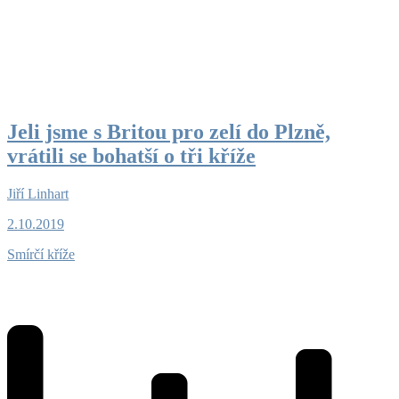
Jeli jsme s Britou pro zelí do Plzně,
vrátili se bohatší o tři kříže
Jiří Linhart
2.10.2019
Smírčí kříže