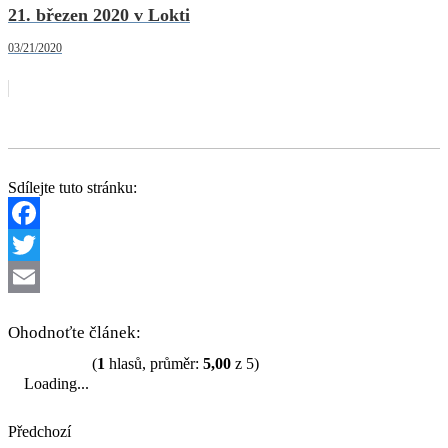
21. březen 2020 v Lokti
03/21/2020
Sdílejte tuto stránku:
Facebook
Twitter
Email
Ohodnoťte článek:
(
1
hlasů, průměr:
5,00
z 5)
Loading...
Předchozí