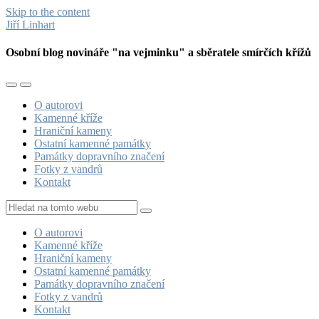
Skip to the content
Jiří Linhart
Osobní blog novináře "na vejminku" a sběratele smírčích křížů
Toggle
Toggle
the
the
O autorovi
mobile
search
Kamenné kříže
menu
field
Hraniční kameny
Ostatní kamenné památky
Památky dopravního značení
Fotky z vandrů
Kontakt
Hledat
O autorovi
Kamenné kříže
Hraniční kameny
Ostatní kamenné památky
Památky dopravního značení
Fotky z vandrů
Kontakt