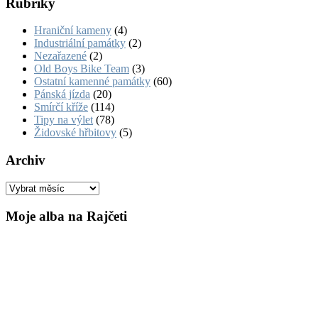
Rubriky
Hraniční kameny
(4)
Industriální památky
(2)
Nezařazené
(2)
Old Boys Bike Team
(3)
Ostatní kamenné památky
(60)
Pánská jízda
(20)
Smírčí kříže
(114)
Tipy na výlet
(78)
Židovské hřbitovy
(5)
Archiv
Archiv
Moje alba na Rajčeti