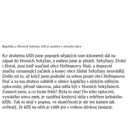
Kaplička u Horních Sekyřan, kříž je zazděný v ohradní zídce
Ke druhému kříži jsme popojeli nějakých osm kilometrů dál na
západ do Horních Sekyřan, a málem jsme je přejeli. Sekyřany, Dolní
i Horní, jsou totiž součástí obce Heřmanovy Huti, a dopravní
značky oznamující začátek a konec obce žádné Sekyřany neuvádějí.
Došlo mi to, až když jsem podruhé za sebou projel obcí Heřmanova
Huť a za tou druhou zahlédl u silnice kapličku s nízkým zděným
oplocením, přesně takovou, jaká měla být v Horních Sekyřanech.
Zastavil jsem, a co byste řekli? Byla to ona! Do toho oplocení,
vysokého sotva metr, je zazděná kruhová stéla s reliéfem keltského
kříže. Tak to stojí v popisu, ve skutečnosti je ale ten kámen tak
zvětralý, že kříž na něm je vidět jen s velkou dávkou fantazie.