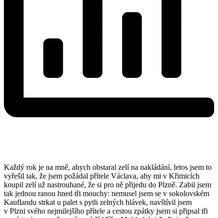
Každý rok je na mně, abych obstaral zelí na nakládání, letos jsem to
vyřešil tak, že jsem požádal přítele Václava, aby mi v Křimicích
koupil zelí už nastrouhané, že si pro ně přijedu do Plzně. Zabil jsem
tak jednou ranou hned tři mouchy: nemusel jsem se v sokolovském
Kauflandu strkat u palet s pytli zelných hlávek, navštívil jsem
v Plzni svého nejmilejšího přítele a cestou zpátky jsem si připsal tři