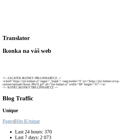
Translator
Ikonka na váš web
<!-- ZACATEK IKONKY JIRI-LINHART.CZ -->
<a href="https://jiri-linhart.cz" target="_blank"> <img border="0" src="https://jiri-linhart.cz/wp-
content/uploads/ikona_88x31.gif" alt="jiri-linhart.cz" width="88" height="31"></a>
<!-- KONEC IKONKY JIRI-LINHART.CZ -->
Blog Traffic
Unique
Pages
|
Hits
|
Unique
Last 24 hours:
370
Last 7 days:
2 073