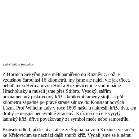
Smírčí kříž u Rozněvic
Z Horních Sekyřan jsme měli namířeno do Rozněvic, což je
vzdušnou čarou asi 16 kilometrů, my jsme ale najeli víc jak třicet,
neboť mezi Heřmanovou Hutí a Rozněvicemi je vodní nádrž
Hracholusky a museli jsme přes Stříbro. Vysoký, stářím
poznamenaný pískovcový kříž s krátkými rameny stojí asi půl
kilometru západně po pravé straně silnice do Konstantinových
Lázní. Prof Wilhelm tady v roce 1899 našel a nakreslil kříže dva, ten
druhý je nejspíš nenávratně ztracený. Kříž má na čele vyrytý
latinský kříž, dříve považovaný za symbol meče nebo samostřílu.
Kousek odtud, při lesní asfaltce ze Šipína na vrch Kozinec ve směru
ke Křelovicům se nachází další smírčí kříž. Vydali jsme se k němu