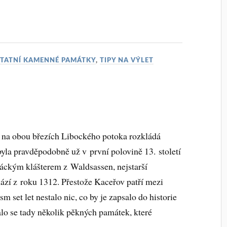
TATNÍ KAMENNÉ PAMÁTKY
,
TIPY NA VÝLET
e na obou březích Libockého potoka rozkládá
la pravděpodobně už v první polovině 13. století
áckým klášterem z Waldsassen, nejstarší
zí z roku 1312. Přestože Kaceřov patří mezi
m set let nestalo nic, co by je zapsalo do historie
lo se tady několik pěkných památek, které