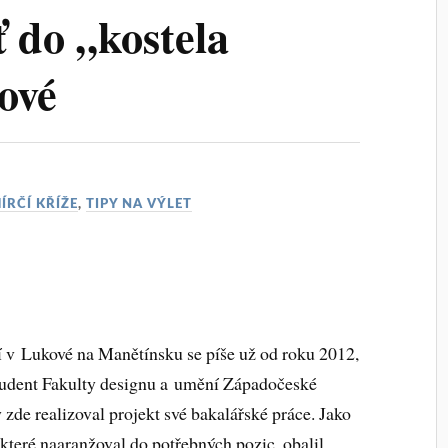
 do „kostela
ové
ÍRČÍ KŘÍŽE
,
TIPY NA VÝLET
ří v Lukové na Manětínsku se píše už od roku 2012,
student Fakulty designu a umění Západočeské
 zde realizoval projekt své bakalářské práce. Jako
 které naaranžoval do potřebných pozic, obalil