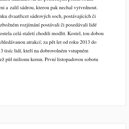
mi a zalil sádrou, kterou pak nechal vytvrdnout.
ánku dvaatřicet sádrových soch, postávajících či
e zbožném rozjímání postávali či posedávali lidé
ostela celá staletí chodili modlit. Kostel, tou dobou
yhledávanou atrakcí; za pět let od roku 2013 do
3 tisíc lidí, kteří na dobrovolném vstupném
než půl milionu korun. První listopadovou sobotu