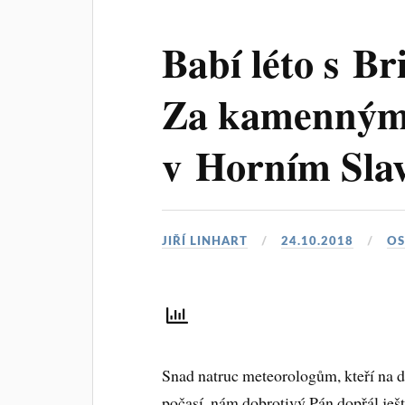
Babí léto s Br
Za kamenným
v Horním Sla
JIŘÍ LINHART
24.10.2018
OS
Snad natruc meteorologům, kteří na dr
počasí, nám dobrotivý Pán dopřál ješt