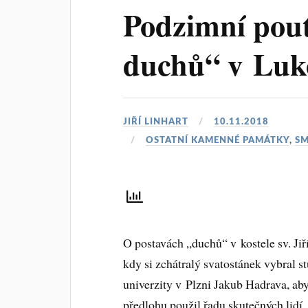
Podzimní pouť
duchů“ v Luk
JIŘÍ LINHART
10.11.2018
OSTATNÍ KAMENNÉ PAMÁTKY
,
SM
O postavách „duchů“ v kostele sv. Ji
kdy si zchátralý svatostánek vybral 
univerzity v Plzni Jakub Hadrava, aby
předlohu použil řadu skutečných lidí,