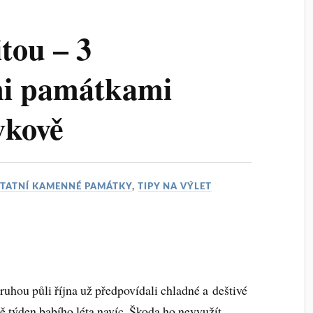
itou – 3
i památkami
vkově
TATNÍ KAMENNÉ PAMÁTKY
,
TIPY NA VÝLET
uhou půli října už předpovídali chladné a deštivé
ě týden babího léta navíc. Škoda ho nevyužít,