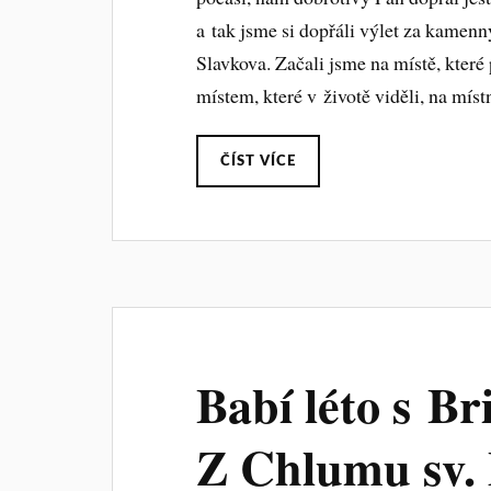
a tak jsme si dopřáli výlet za kame
Slavkova. Začali jsme na místě, kter
místem, které v životě viděli, na míst
ČÍST VÍCE
Babí léto s Br
Z Chlumu sv.