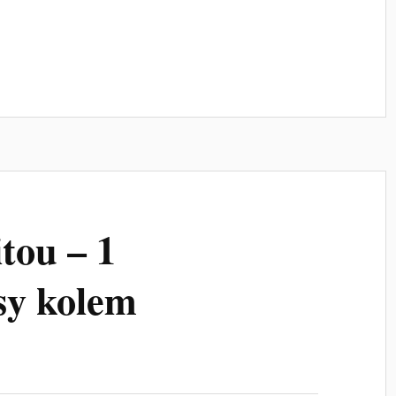
itou – 1
esy kolem