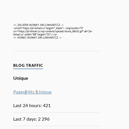
<!-- ZACATEK IKONKY JIRI-LINHART.CZ -->
<a href="https://jiri-linhart.cz" target="_blank"> <img border="0"
src="https://jiri-linhart.cz/wp-content/uploads/ikona_88x31.gif" alt="jiri-
linhart.cz" width="88" height="31"></a>
<!-- KONEC IKONKY JIRI-LINHART.CZ -->
BLOG TRAFFIC
Unique
Pages
|
Hits
|
Unique
Last 24 hours:
421
Last 7 days:
2 296