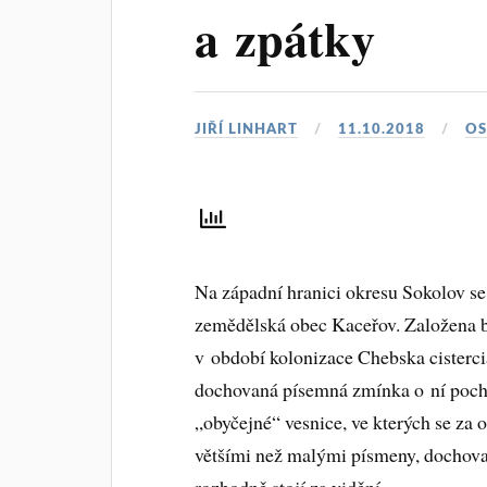
a zpátky
JIŘÍ LINHART
11.10.2018
OS
Na západní hranici okresu Sokolov s
zemědělská obec Kaceřov. Založena by
v období kolonizace Chebska cisterci
dochovaná písemná zmínka o ní pochá
„obyčejné“ vesnice, ve kterých se za os
většími než malými písmeny, dochova
rozhodně stojí za vidění.