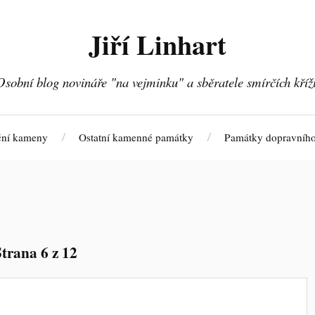
Jiří Linhart
Osobní blog novináře "na vejminku" a sběratele smírčích kříž
ční kameny
Ostatní kamenné památky
Památky dopravního
Strana 6 z 12