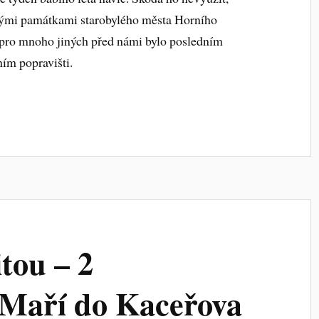
nnými památkami starobylého města Horního
é pro mnoho jiných před námi bylo posledním
ním popravišti.
itou – 2
 Maří do Kaceřova