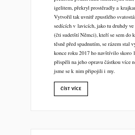
igelitem, překryl prostěradly a krajka
Vytvořil tak uvnitř zpustlého svatost
sedících v lavicích, jako tu druhdy v
(čti sudetští Němci), kteří se sem do k
těsně před spadnutím, se rázem stal v
konce roku 2017 ho navštívilo skoro 1
přispěli na jeho opravu částkou více 
jsme se k nim připojili i my.
ČÍST VÍCE