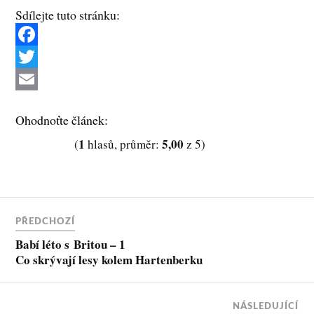
Sdílejte tuto stránku:
F
a
T
c
w
E
Ohodnoťte článek:
e
i
m
1
5,00
(
hlasů, průměr:
z 5)
b
t
a
o
t
i
o
e
l
k
r
PŘEDCHOZÍ
Babí léto s Britou – 1
Co skrývají lesy kolem Hartenberku
NÁSLEDUJÍCÍ