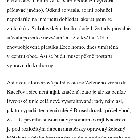
názvu obce Chlum svaté Maří nedokážu vytvořit
přídavné jméno). Odkud se vzala, se mi bohužel
nepodařilo na internetu dohledat, akorát jsem se
z článků v Sokolovském deníku dočetl, že tady původně
stávala po válce nezvěstná a až v květnu 2015
znovuobjevená plastika Ecce homo, dnes umístěná
v centru obce. Asi se budu muset pěkně postaru
vypravit do knihovny…
Asi dvoukilometrová polní cesta ze Zeleného vrchu do
Kaceřova sice není nijak značená, zato je ale za peníze
Evropské unie celá nově vyasfaltovaná; tady nám asi,
jak to vypadá, ten nenáviděný Brusel docela přišel vhod,
že… U prvního stavení na východním okraji Kaceřova
je pod rozložitým dubem amatérsky opravený železný
křížek na nízkém kamenném soklu a nad ním vysoko na