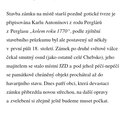
Stavba zámku na místě starší pozdně gotické tvrze je
připisována Karlu Antonínovi z rodu Perglárů
z Perglasu
„kolem roku 1770“
, podle zjištění
stavebního průzkumu byl ale postavený už někdy
v první půli 18. století. Zámek po druhé světové válce
čekal smutný osud (jako ostatně celé Chebsko), jeho
majitelem se stalo místní JZD a pod jehož péčí-nepéčí
se památkově chráněný objekt prochátral až do
havarijního stavu. Dnes patří obci, která devastaci
zámku přibrzdila novou střechou, na další opravy
a zvelebení si zřejmě ještě budeme muset počkat.