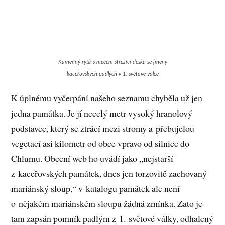
Kamenný rytíř s mečem střežící desku se jmény
kaceřovských padlých v 1. světové válce
K úplnému vyčerpání našeho seznamu chyběla už jen
jedna památka. Je jí necelý metr vysoký hranolový
podstavec, který se ztrácí mezi stromy a přebujelou
vegetací asi kilometr od obce vpravo od silnice do
Chlumu. Obecní web ho uvádí jako „nejstarší
z kaceřovských památek, dnes jen torzovitě zachovaný
mariánský sloup,“ v katalogu památek ale není
o nějakém mariánském sloupu žádná zmínka. Zato je
tam zapsán pomník padlým z 1. světové války, odhalený