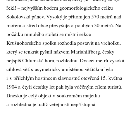
řekl! – nejvyšším bodem geomorfologického celku
Sokolovská pánev. Vysoký je přitom jen 570 metrů nad
mořem a střed obce převyšuje o pouhých 30 metrů. Na
počátku minulého století se místní sekce
Krušnohorského spolku rozhodla postavit na vrcholku,
který se tenkrát pyšnil názvem Mariahilfberg, česky
nejspíš Chlumská hora, rozhlednu. Dvacet metrů vysoká
cihlová věž s asymetricky umístěnou věžičkou byla
i s přilehlým hostincem slavnostně otevřená 15. května
1904 a čtyři desítky let pak byla vděčným cílem turistů.
Dneska je celý objekt v soukromém majetku
a rozhledna je tudíž veřejnosti nepřístupná