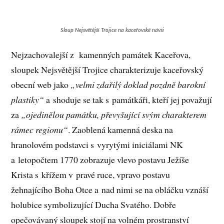
Sloup Nejsvětější Trojice na kaceřovské návsi
Nejzachovalejší z kamenných památek Kaceřova,
sloupek Nejsvětější Trojice charakterizuje kaceřovský
obecní web jako
„velmi zdařilý doklad pozdně barokní
plastiky“
a shoduje se tak s památkáři, kteří jej považují
za
„ojedinělou památku, převyšující svým charakterem
rámec regionu“
. Zaoblená kamenná deska na
hranolovém podstavci s vyrytými iniciálami NK
a letopočtem 1770 zobrazuje vlevo postavu Ježíše
Krista s křížem v pravé ruce, vpravo postavu
žehnajícího Boha Otce a nad nimi se na obláčku vznáší
holubice symbolizující Ducha Svatého. Dobře
opečovávaný sloupek stojí na volném prostranství