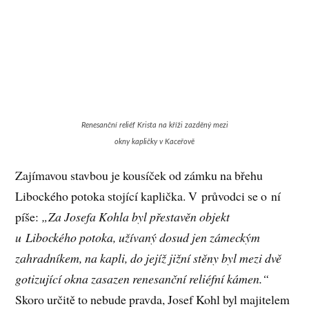
Renesanční reliéf Krista na kříži zazděný mezi
okny kapličky v Kaceřově
Zajímavou stavbou je kousíček od zámku na břehu
Libockého potoka stojící kaplička. V průvodci se o ní
píše:
„Za Josefa Kohla byl přestavěn objekt
u Libockého potoka, užívaný dosud jen zámeckým
zahradníkem, na kapli, do jejíž jižní stěny byl mezi dvě
gotizující okna zasazen renesanční reliéfní kámen.“
Skoro určitě to nebude pravda, Josef Kohl byl majitelem