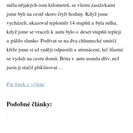
měla nějakých osm kilometrů, se všemi zastávkami
jsme byli na cestě skoro čtyři hodiny. Když jsme
vycházeli, ukazoval teploměr 14 stupňů a byla mlha,
když jsme se vraceli k autu bylo o deset stupňů tepleji
a pálilo slunko. Podívat se na dva chlumecké smírčí
kříže jsme si už raději odpustili a utrmácení, leč šťastní
se vydali na cestu domů. Brita v aute usnula dřív, než
jsem ji stačil přikšírovat…
Pár fotek z výletu
Podobné články: