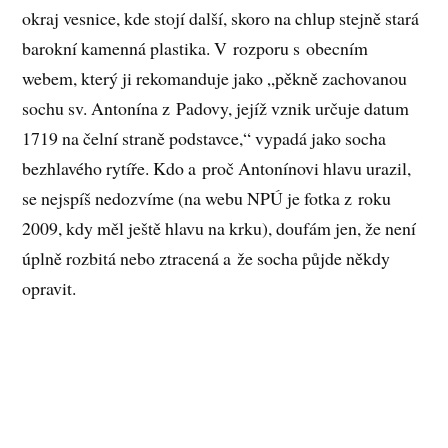
okraj vesnice, kde stojí další, skoro na chlup stejně stará
barokní kamenná plastika. V rozporu s obecním
webem, který ji rekomanduje jako „pěkně zachovanou
sochu sv. Antonína z Padovy, jejíž vznik určuje datum
1719 na čelní straně podstavce,“ vypadá jako socha
bezhlavého rytíře. Kdo a proč Antonínovi hlavu urazil,
se nejspíš nedozvíme (na webu NPÚ je fotka z roku
2009, kdy měl ještě hlavu na krku), doufám jen, že není
úplně rozbitá nebo ztracená a že socha půjde někdy
opravit.