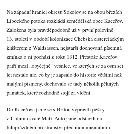
Na západní hranici okresu Sokolov se na obou březích
Libockého potoka rozkládá zemědělská obec Kaceřov.
Založena byla pravděpodobně už v první polovině
13. století v období kolonizace Chebska cisterciáckým
klášterem z Waldsassen, nejstarší dochovaná písemná
zmínka o ní pochází z roku 1312. Přestože Kaceřov
patří mezi „obyčejné“ vesnice, ve kterých se za osm set
let nestalo nic, co by je zapsalo do historie většími než
malými písmeny, dochovalo se tady několik pěkných
památek, které rozhodně stojí za vidění.
Do Kaceřova jsme se s Britou vypravili pěšky
z Chlumu svaté Maří. Auto jsme odstavili na
liduprázdném prostranství před monumentálním