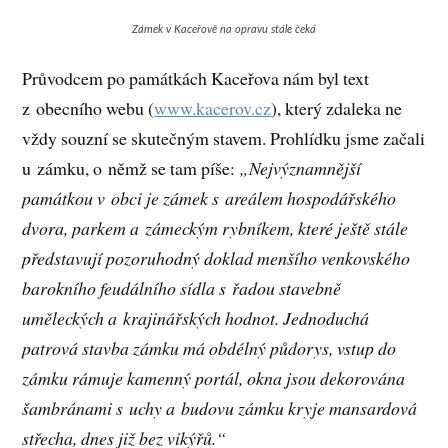
Zámek v Kaceřově na opravu stále čeká
Průvodcem po památkách Kaceřova nám byl text
z obecního webu (
www.kacerov.cz
), který zdaleka ne
vždy souzní se skutečným stavem. Prohlídku jsme začali
u zámku, o němž se tam píše:
„Nejvýznamnější
památkou v obci je zámek s areálem hospodářského
dvora, parkem a zámeckým rybníkem, které ještě stále
představují pozoruhodný doklad menšího venkovského
barokního feudálního sídla s řadou stavebně
uměleckých a krajinářských hodnot. Jednoduchá
patrová stavba zámku má obdélný půdorys, vstup do
zámku rámuje kamenný portál, okna jsou dekorována
šambránami s uchy a budovu zámku kryje mansardová
střecha, dnes již bez vikýřů.“