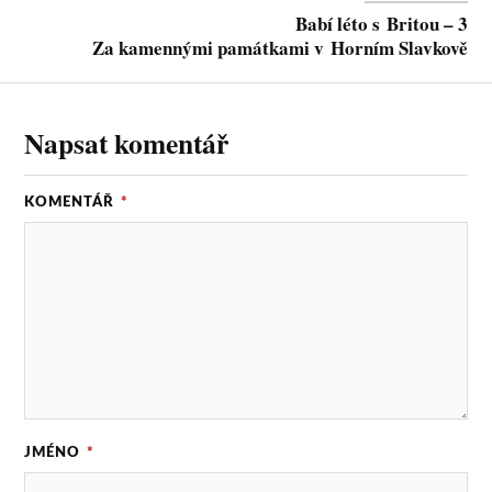
Babí léto s Britou – 3
Za kamennými památkami v Horním Slavkově
Napsat komentář
KOMENTÁŘ
*
JMÉNO
*