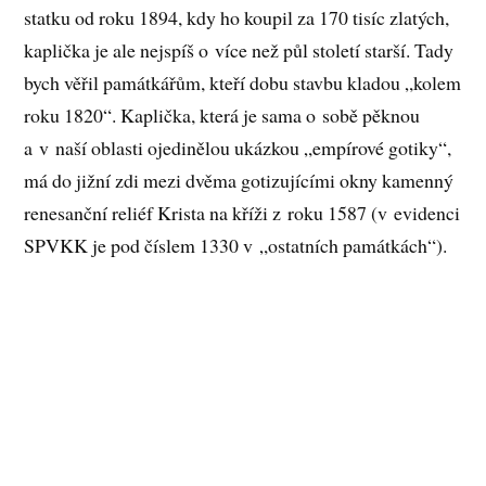
statku od roku 1894, kdy ho koupil za 170 tisíc zlatých,
kaplička je ale nejspíš o více než půl století starší. Tady
bych věřil památkářům, kteří dobu stavbu kladou „kolem
roku 1820“. Kaplička, která je sama o sobě pěknou
a v naší oblasti ojedinělou ukázkou „empírové gotiky“,
má do jižní zdi mezi dvěma gotizujícími okny kamenný
renesanční reliéf Krista na kříži z roku 1587 (v evidenci
SPVKK je pod číslem 1330 v „ostatních památkách“).