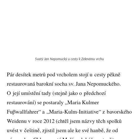
Svatý Jan Nepomucký u cesty k Zelenému vrchu
Pár desítek metrů pod vrcholem stojí u cesty pěkně
restaurovaná barokní socha sv. Jana Nepomuckého.
O její umístění tady (stejně jako o předchozí
restaurování) se postaraly „Maria Kulmer
Fuβwallfahrer“ a „Maria-Kulm-Initiative“ z bavorského
Weidenu v roce 2012 (chtěl jsem názvy těch spolků
uvést v češtině, zjistil jsem ale ke své hanbě, že od