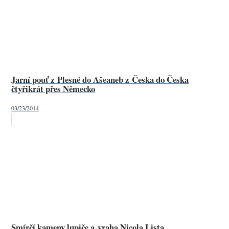
Jarní pouť z Plesné do Ašeaneb z Česka do Česka
čtyřikrát přes Německo
03/23/2014
Smírčí kameny lupiče a vraha Nicola Lista