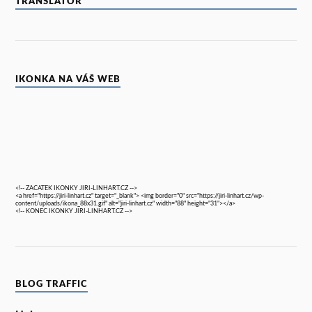
TRANSLATOR
IKONKA NA VÁŠ WEB
<!-- ZACATEK IKONKY JIRI-LINHART.CZ -->
<a href="https://jiri-linhart.cz" target="_blank"> <img border="0" src="https://jiri-linhart.cz/wp-
content/uploads/ikona_88x31.gif" alt="jiri-linhart.cz" width="88" height="31"></a>
<!-- KONEC IKONKY JIRI-LINHART.CZ -->
BLOG TRAFFIC