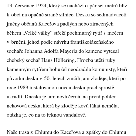
13. července 1924, který se nachází o pár set metrů blíž
k obci na opačné straně silnice. Desku se sedmadvaceti
jmény občanů Kaceřova padlých nebo ztracených
během „Velké války“ střeží pochmurný rytíř s mečem
v brnění, jehož podle návrhu františkolázeňského
sochaře Johanna Adolfa Mayerla do kamene vytesal
chebský sochař Hans Höllering. Hrozba utětí ruky
kamenným rytířem bohužel neodradila komunisty, kteří
původní desku v 50. letech zničili, ani zloděje, kteří po
roce 1989 instalovanou novou desku prachsprostě
ukradli. Dneska je tam nová černá, na první pohled
nekovová deska, která by zloděje kovů lákat neměla,
otázka je, co na to řeknou vandalové.
Naše trasa z Chlumu do Kaceřova a zpátky do Chlumu