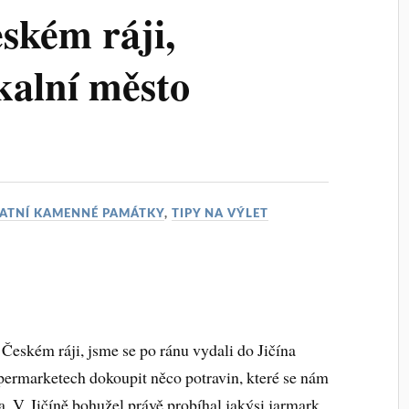
ském ráji,
kalní město
ATNÍ KAMENNÉ PAMÁTKY
,
TIPY NA VÝLET
Českém ráji, jsme se po ránu vydali do Jičína
permarketech dokoupit něco potravin, které se nám
. V Jičíně bohužel právě probíhal jakýsi jarmark,