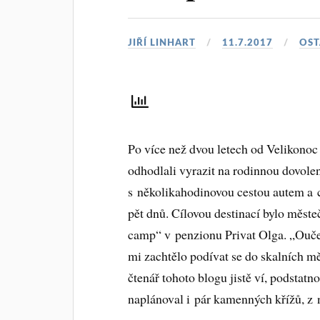
JIŘÍ LINHART
11.7.2017
OST
Po více než dvou letech od Velikonoc 
odhodlali vyrazit na rodinnou dovolen
s několikahodinovou cestou autem a c
pět dnů. Cílovou destinací bylo městeč
camp“ v penzionu Privat Olga. „Oučel
mi zachtělo podívat se do skalních mě
čtenář tohoto blogu jistě ví, podsta
naplánoval i pár kamenných křížů, z 