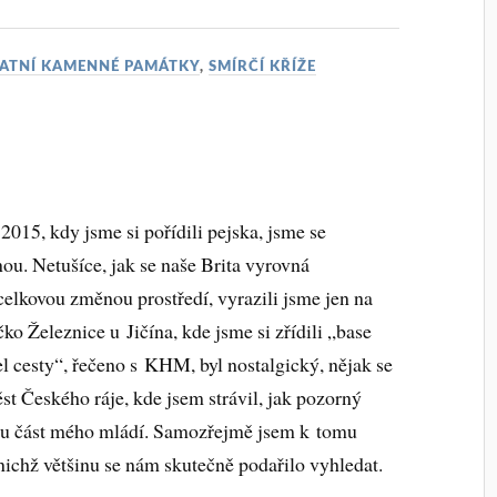
ATNÍ KAMENNÉ PAMÁTKY
,
SMÍRČÍ KŘÍŽE
2015, kdy jsme si pořídili pejska, jsme se
ou. Netušíce, jak se naše Brita vyrovná
elkovou změnou prostředí, vyrazili jsme jen na
ko Železnice u Jičína, kde jsme si zřídili „base
 cesty“, řečeno s KHM, byl nostalgický, nějak se
st Českého ráje, kde jsem strávil, jak pozorný
tnou část mého mládí. Samozřejmě jsem k tomu
nichž většinu se nám skutečně podařilo vyhledat.