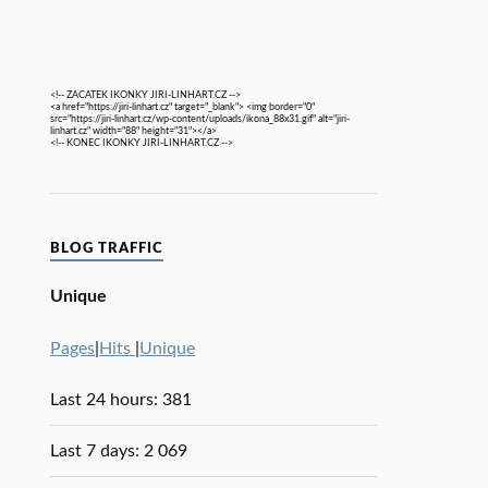
<!-- ZACATEK IKONKY JIRI-LINHART.CZ -->
<a href="https://jiri-linhart.cz" target="_blank"> <img border="0"
src="https://jiri-linhart.cz/wp-content/uploads/ikona_88x31.gif" alt="jiri-
linhart.cz" width="88" height="31"></a>
<!-- KONEC IKONKY JIRI-LINHART.CZ -->
BLOG TRAFFIC
Unique
Pages
|
Hits
|
Unique
Last 24 hours:
381
Last 7 days:
2 069