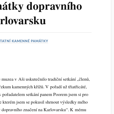
átky dopravního
rlovarsku
TATNÍ KAMENNÉ PAMÁTKY
 muzea v Aši uskutečnilo tradiční setkání „členů,
ýzkum kamenných křížů. V pořadí už třiatřicáté,
 s pořadatelem setkání panem Poorem jsem si pro
, ve kterém jsem se pokusil shrnout výsledky mého
 dopravního značení na Karlovarsku“. K mému