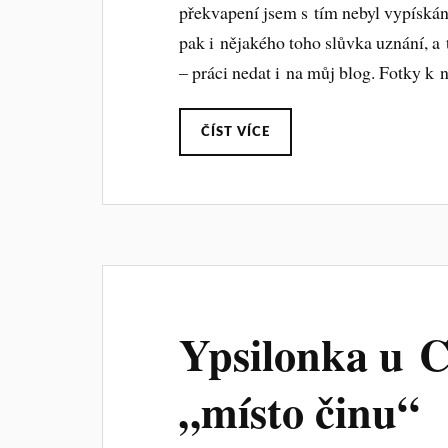
překvapení jsem s tím nebyl vypískán
pak i nějakého toho slůvka uznání, a 
– práci nedat i na můj blog. Fotky k n
ČÍST VÍCE
Ypsilonka u C
„místo činu“