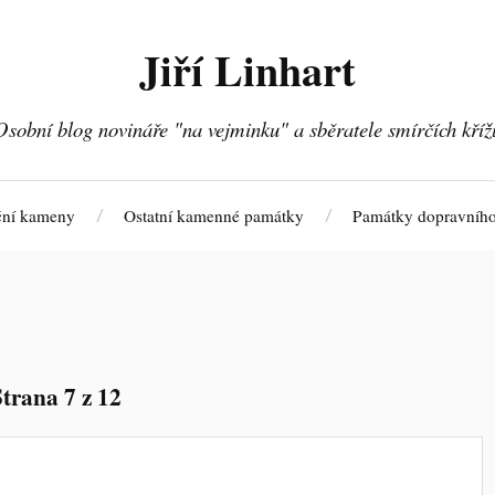
Jiří Linhart
Osobní blog novináře "na vejminku" a sběratele smírčích kříž
ční kameny
Ostatní kamenné památky
Památky dopravního
Strana 7 z 12