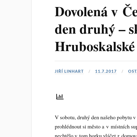
Dovolená v Če
den druhý – s
Hruboskalské
JIŘÍ LINHART
11.7.2017
OST
V sobotu, druhý den našeho pobytu v 
prohlédnout si město a v místních su
nechtělo v tom horku vláčet z domova