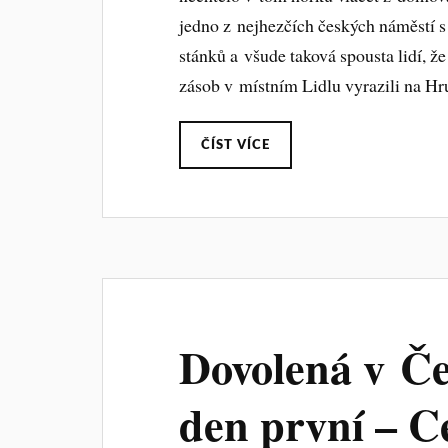
jedno z nejhezčích českých náměstí 
stánků a všude taková spousta lidí, že
zásob v místním Lidlu vyrazili na Hr
ČÍST VÍCE
Dovolená v Če
den první – C