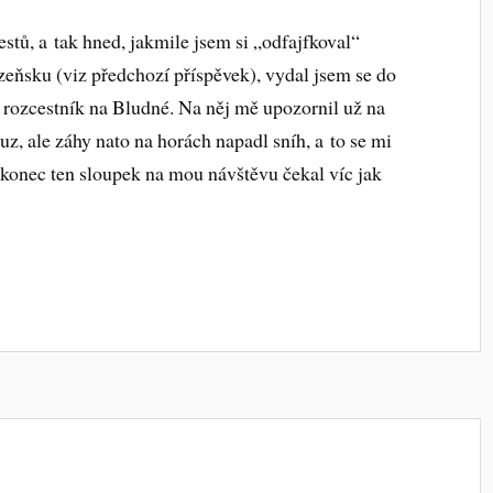
estů, a tak hned, jakmile jsem si „odfajfkoval“
zeňsku (viz předchozí příspěvek), vydal jsem se do
rozcestník na Bludné. Na něj mě upozornil už na
uz, ale záhy nato na horách napadl sníh, a to se mi
akonec ten sloupek na mou návštěvu čekal víc jak