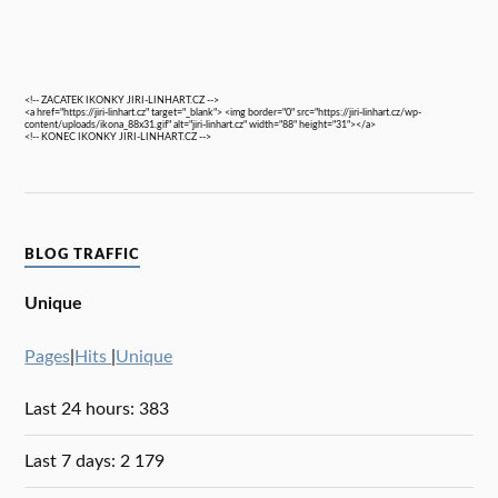
<!-- ZACATEK IKONKY JIRI-LINHART.CZ -->
<a href="https://jiri-linhart.cz" target="_blank"> <img border="0" src="https://jiri-linhart.cz/wp-
content/uploads/ikona_88x31.gif" alt="jiri-linhart.cz" width="88" height="31"></a>
<!-- KONEC IKONKY JIRI-LINHART.CZ -->
BLOG TRAFFIC
Unique
Pages
|
Hits
|
Unique
Last 24 hours:
383
Last 7 days:
2 179