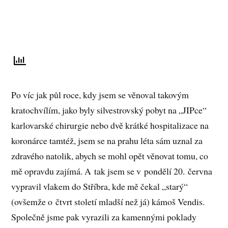
Po víc jak půl roce, kdy jsem se věnoval takovým
kratochvílím, jako byly silvestrovský pobyt na „JIPce“
karlovarské chirurgie nebo dvě krátké hospitalizace na
koronárce tamtéž, jsem se na prahu léta sám uznal za
zdravého natolik, abych se mohl opět věnovat tomu, co
mě opravdu zajímá. A tak jsem se v pondělí 20. června
vypravil vlakem do Stříbra, kde mě čekal „starý“
(ovšemže o čtvrt století mladší než já) kámoš Vendis.
Společně jsme pak vyrazili za kamennými poklady