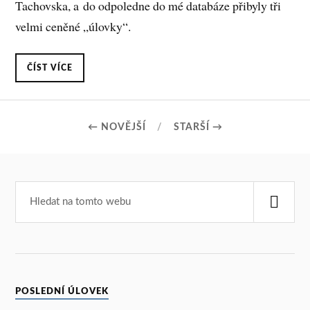
Tachovska, a do odpoledne do mé databáze přibyly tři
velmi ceněné „úlovky“.
ČÍST VÍCE
← NOVĚJŠÍ
STARŠÍ →
POSLEDNÍ ÚLOVEK