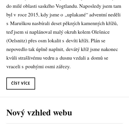
do milé oblasti saského Vogtlandu. Naposledy jsem tam
byl v roce 2015, kdy jsme o „uplakané“ adventní neděli
s Maruškou nasbírali deset pěkných kamenných křížů,
teď jsem si naplánoval malý okruh kolem Olešnice
(Oelsnitz) přes osm lokalit s devíti kříži. Plán se
nepovedlo tak úplně naplnit, devátý kříž jsme nakonec
kvůli strašlivému vedru a dusnu vzdali a domů se
vraceli s pouhými osmi zářezy.
ČÍST VÍCE
Nový vzhled webu