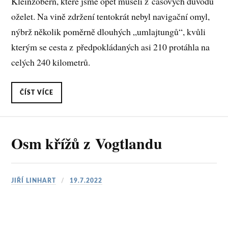
Kleinzöbern, které jsme opět museli z časových důvodů
oželet. Na vině zdržení tentokrát nebyl navigační omyl,
nýbrž několik poměrně dlouhých „umlajtungů“, kvůli
kterým se cesta z předpokládaných asi 210 protáhla na
celých 240 kilometrů.
ČÍST VÍCE
Osm křížů z Vogtlandu
JIŘÍ LINHART
19.7.2022