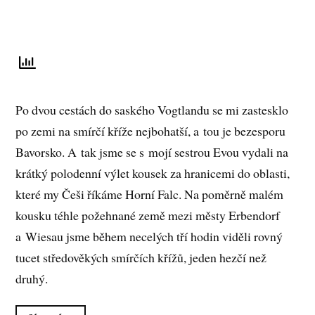
Po dvou cestách do saského Vogtlandu se mi zastesklo
po zemi na smírčí kříže nejbohatší, a tou je bezesporu
Bavorsko. A tak jsme se s mojí sestrou Evou vydali na
krátký polodenní výlet kousek za hranicemi do oblasti,
které my Češi říkáme Horní Falc. Na poměrně malém
kousku téhle požehnané země mezi městy Erbendorf
a Wiesau jsme během necelých tří hodin viděli rovný
tucet středověkých smírčích křížů, jeden hezčí než
druhý.