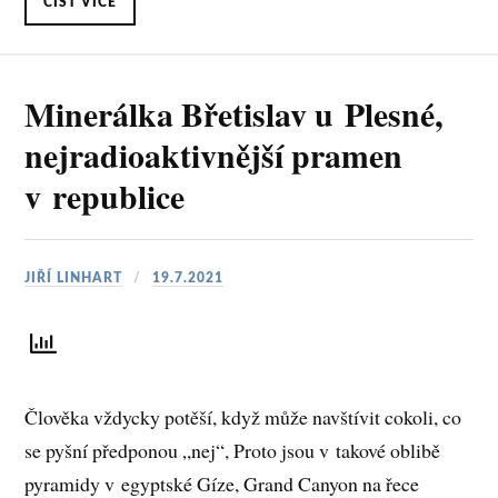
ČÍST VÍCE
Minerálka Břetislav u Plesné,
nejradioaktivnější pramen
v republice
JIŘÍ LINHART
19.7.2021
Člověka vždycky potěší, když může navštívit cokoli, co
se pyšní předponou „nej“, Proto jsou v takové oblibě
pyramidy v egyptské Gíze, Grand Canyon na řece