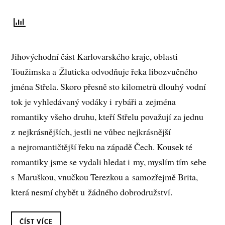
Jihovýchodní část Karlovarského kraje, oblasti
Toužimska a Žluticka odvodňuje řeka libozvučného
jména Střela. Skoro přesně sto kilometrů dlouhý vodní
tok je vyhledávaný vodáky i rybáři a zejména
romantiky všeho druhu, kteří Střelu považují za jednu
z nejkrásnějších, jestli ne vůbec nejkrásnější
a nejromantičtější řeku na západě Čech. Kousek té
romantiky jsme se vydali hledat i my, myslím tím sebe
s Maruškou, vnučkou Terezkou a samozřejmě Brita,
která nesmí chybět u žádného dobrodružství.
ČÍST VÍCE