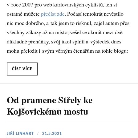
v roce 2007 pro web karlovarských cyklistů, ten si
ostatně můžete
přečíst zde
. Počasí tentokrát nevěstilo
nic moc dobrého, a tak jsem to risknul, zajel autem přes
všechny zákazy až na místo, vešel se akorát mezi dvě
důkladné přeháňky, svůj úkol splnil a výsledek dnes
mohu přeložit i svým věrným čtenářům na tohle blogu:
ČÍST VÍCE
Od pramene Střely ke
Kojšovickému mostu
JIŘÍ LINHART
21.5.2021