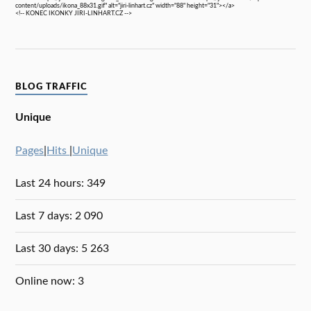
content/uploads/ikona_88x31.gif" alt="jiri-linhart.cz" width="88" height="31"></a>
<!-- KONEC IKONKY JIRI-LINHART.CZ -->
BLOG TRAFFIC
Unique
Pages
|
Hits
|
Unique
Last 24 hours:
349
Last 7 days:
2 090
Last 30 days:
5 263
Online now: 3