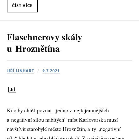
ČÍST VÍCE
Flaschnerovy skály
u Hroznětína
JIŘÍ LINHART
9.7.2021
Kdo by chtěl poznat „jedno z nejtajemnějších
a negativní silou nabitých“ míst Karlovarska musí
navštívit starobylé město Hroznětín, a ty „negativní
síly“ hledat v jeho blízkém okolí. Za návštěvu ovšem