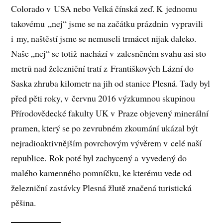
Colorado v USA nebo Velká čínská zeď. K jednomu
takovému „nej“ jsme se na začátku prázdnin vypravili
i my, naštěstí jsme se nemuseli trmácet nijak daleko.
Naše „nej“ se totiž nachází v zalesněném svahu asi sto
metrů nad železniční tratí z Františkových Lázní do
Saska zhruba kilometr na jih od stanice Plesná. Tady byl
před pěti roky, v červnu 2016 výzkumnou skupinou
Přírodovědecké fakulty UK v Praze objevený minerální
pramen, který se po zevrubném zkoumání ukázal být
nejradioaktivnějším povrchovým vývěrem v celé naší
republice. Rok poté byl zachycený a vyvedený do
malého kamenného pomníčku, ke kterému vede od
železniční zastávky Plesná žlutě značená turistická
pěšina.