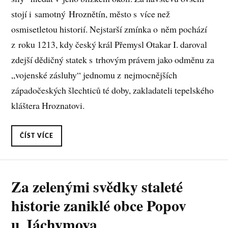
stojí i samotný Hroznětín, město s více než
osmisetletou historií. Nejstarší zmínka o něm pochází
z roku 1213, kdy český král Přemysl Otakar I. daroval
zdejší dědičný statek s trhovým právem jako odměnu za
„vojenské zásluhy“ jednomu z nejmocnějších
západočeských šlechticů té doby, zakladateli tepelského
kláštera Hroznatovi.
ČÍST VÍCE
Za zelenými svědky staleté
historie zaniklé obce Popov
u Jáchymova