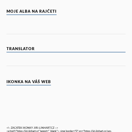
MOJE ALBA NA RAJČETI
TRANSLATOR
IKONKA NA VÁŠ WEB
<!-- ZACATEK IKONKY JIRI-LINHART.CZ -->
<a href="https://jiri-linhart.cz" target="_blank"> <img border="0" src="https://jiri-linhart.cz/wp-