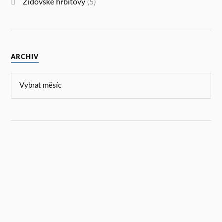
Židovské hřbitovy
(5)
ARCHIV