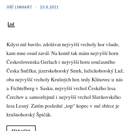
JIŘÍ LINHART
23.8.2021
Kdysi mě bavilo, zdolávat nejvyšší vrcholy hor všude,
kam mne osud zavál. Na kontě tak mám nejvyšší horu
Československa Gerlach i nejvyšší horu současného
Česka Sněžku, jizerskohorský Smrk, lužickohorský Luž,
oba nejvyšší vrcholy Krušných hor, tedy Klínovec u nás
a Fichtelberg v Sasku, nejvyšší vrchol Českého lesa
Čerchov a samozřejmě i nejvyšší vrchol Slavkovského
lesa Lesný. Zatím poslední „top“ kopec v mé sbírce je
krušnohorský Špičák.