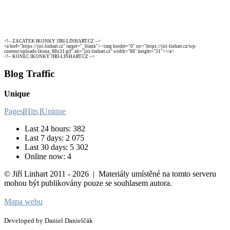
<!-- ZACATEK IKONKY JIRI-LINHART.CZ -->
<a href="https://jiri-linhart.cz" target="_blank"> <img border="0" src="https://jiri-linhart.cz/wp-
content/uploads/ikona_88x31.gif" alt="jiri-linhart.cz" width="88" height="31"></a>
<!-- KONEC IKONKY JIRI-LINHART.CZ -->
Blog Traffic
Unique
Pages
|
Hits
|
Unique
Last 24 hours:
382
Last 7 days:
2 075
Last 30 days:
5 302
Online now: 4
© Jiří Linhart 2011 - 2026 | Materiály umístěné na tomto serveru
mohou být publikovány pouze se souhlasem autora.
Mapa webu
Developed by Daniel Danielčák