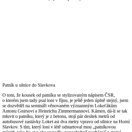
Patník u silnice do Slavkova
O tom, že kousek od patníku se stylizovaným nápisem ČSR,
o kterém jsem tady psal loni v říjnu, je ještě jeden úplně stejný, jsem
se dozvěděl na semináři věnovaném významným Lokeťákům
Antonu Gnirsovi a Heinrichu Zimmermannovi. Kámen, dá-li se tak
mluvit o patníku, který je z betonu, stojí pár desítek metrů od
autobusové zastávky Loket asi dva metry vpravo od silnice na Horní
Slavkov. S tím, který loni v létě odstartoval mou „patníkovou