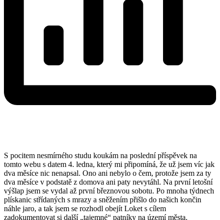
S pocitem nesmírného studu koukám na poslední příspěvek na
tomto webu s datem 4. ledna, který mi připomíná, že už jsem víc jak
dva měsíce nic nenapsal. Ono ani nebylo o čem, protože jsem za ty
dva měsíce v podstatě z domova ani paty nevytáhl. Na první letošní
výšlap jsem se vydal až první březnovou sobotu. Po mnoha týdnech
plískanic střídaných s mrazy a sněžením přišlo do našich končin
náhle jaro, a tak jsem se rozhodl obejít Loket s cílem
zadokumentovat si další „tajemné“ patníky na území města.