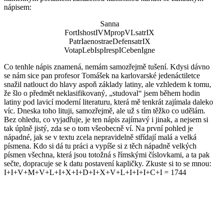
nápisem:
Sanna
FortIshostIVMpropVLsatrIX
PatrIaenostraeDefensatrIX
VotapLebIspIrespICebenIgne
Co tenhle nápis znamená, nemám samozřejmě tušení. Kdysi dávno
se nám sice pan profesor Tomášek na karlovarské jedenáctiletce
snažil natlouct do hlavy aspoň základy latiny, ale vzhledem k tomu,
že šlo o předmět neklasifikovaný, „studoval“ jsem během hodin
latiny pod lavicí moderní literaturu, která mě tenkrát zajímala daleko
víc. Dneska toho lituji, samozřejmě, ale už s tím těžko co udělám.
Bez ohledu, co vyjadřuje, je ten nápis zajímavý i jinak, a nejsem si
tak úplně jistý, zda se o tom všeobecně ví. Na první pohled je
nápadné, jak se v textu zcela nepravidelně střídají malá a velká
písmena. Kdo si dá tu práci a vypíše si z těch nápadně velkých
písmen všechna, která jsou totožná s římskými číslovkami, a ta pak
sečte, dopracuje se k datu postavení kapličky. Zkuste si to se mnou:
I+I+V+M+V+L+I+X+I+D+I+X+V+L+I+I+I+C+I = 1744