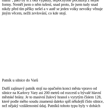
mánii“, jako by si z oka vypadly, nepochybně pocházejí z stejné
formy. Neměl jsem o něm tušení, snad proto, že jsem tudy snad
nikdy před tím pěšky nešel a v autě se jeden volky nevolky věnuje
jiným věcem, nežli zevlování, co kde stojí.
Patník u silnice do Varů
Další zajímavý patník stojí na opačném konci města vpravo od
silnice na Karlovy Vary asi 200 metrů od rozcestí u bývalé hlavní
městské brány. Je to masivní žulový hranol s vyrytým číslem 128,
které podle mého soudu znamená daleko spíš někdejší číslo silnice,
než nějaký vzdálenostní údaj. Patníků tohoto typu byly v dobách