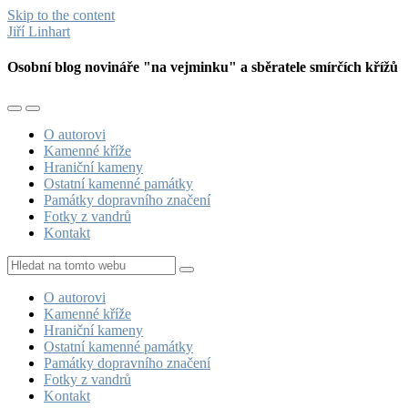
Skip to the content
Jiří Linhart
Osobní blog novináře "na vejminku" a sběratele smírčích křížů
Toggle
Toggle
the
the
O autorovi
mobile
search
Kamenné kříže
menu
field
Hraniční kameny
Ostatní kamenné památky
Památky dopravního značení
Fotky z vandrů
Kontakt
Hledat
O autorovi
Kamenné kříže
Hraniční kameny
Ostatní kamenné památky
Památky dopravního značení
Fotky z vandrů
Kontakt