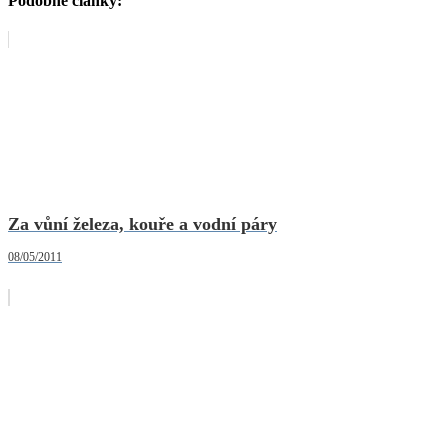
Podobné články:
Za vůní železa, kouře a vodní páry
08/05/2011