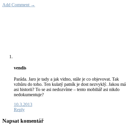
Add Comment →
vendis
Paráda. Jaro je tady a jak vidno, stále je co objevovat. Tak
vzhůru do toho. Ten kulatý patník je dost nezvyklý. Jakou má
asi historii? To se asi nedozvíme – tento mobiliář asi nikdo
nedokumentuje?
10.3.2013
Reply
Napsat komentář