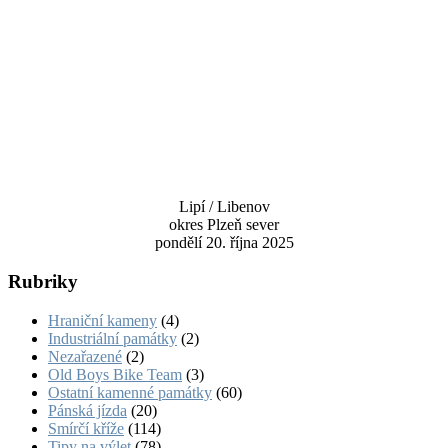
Lipí / Libenov
okres Plzeň sever
pondělí 20. října 2025
Rubriky
Hraniční kameny
(4)
Industriální památky
(2)
Nezařazené
(2)
Old Boys Bike Team
(3)
Ostatní kamenné památky
(60)
Pánská jízda
(20)
Smírčí kříže
(114)
Tipy na výlet
(78)