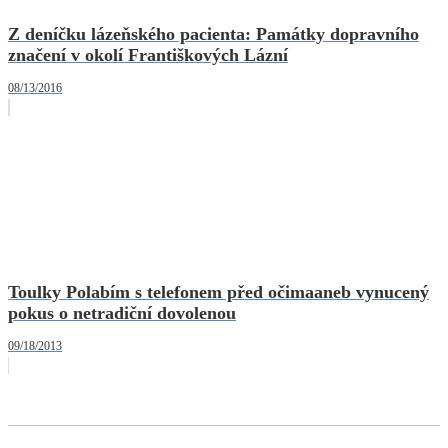
Z deníčku lázeňského pacienta: Památky dopravního
značení v okolí Františkových Lázní
08/13/2016
Toulky Polabím s telefonem před očimaaneb vynucený
pokus o netradiční dovolenou
09/18/2013