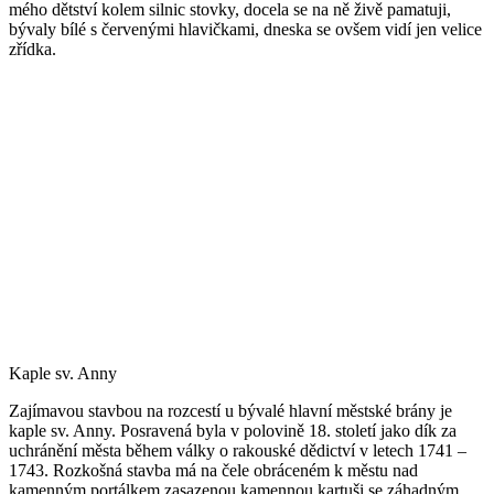
mého dětství kolem silnic stovky, docela se na ně živě pamatuji,
bývaly bílé s červenými hlavičkami, dneska se ovšem vidí jen velice
zřídka.
Kaple sv. Anny
Zajímavou stavbou na rozcestí u bývalé hlavní městské brány je
kaple sv. Anny. Posravená byla v polovině 18. století jako dík za
uchránění města během války o rakouské dědictví v letech 1741 –
1743. Rozkošná stavba má na čele obráceném k městu nad
kamenným portálkem zasazenou kamennou kartuši se záhadným