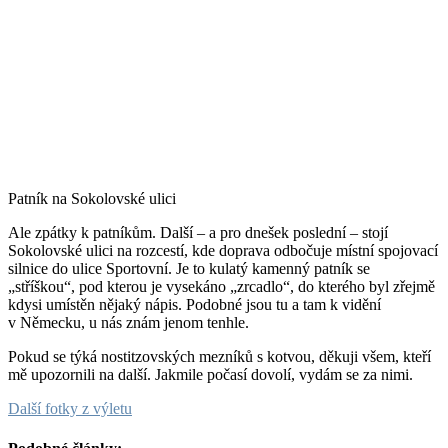
Patník na Sokolovské ulici
Ale zpátky k patníkům. Další – a pro dnešek poslední – stojí
Sokolovské ulici na rozcestí, kde doprava odbočuje místní spojovací
silnice do ulice Sportovní. Je to kulatý kamenný patník se
„stříškou“, pod kterou je vysekáno „zrcadlo“, do kterého byl zřejmě
kdysi umístěn nějaký nápis. Podobné jsou tu a tam k vidění
v Německu, u nás znám jenom tenhle.
Pokud se týká nostitzovských mezníků s kotvou, děkuji všem, kteří
mě upozornili na další. Jakmile počasí dovolí, vydám se za nimi.
Další fotky z výletu