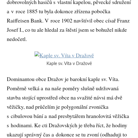
dobrovolných hasičů s vlastní kapelou, pěvecké sdružení
a v roce 1885 tu byla dokonce zřízena pobočka
Raiffeisen Bank. V roce 1902 navštívil obec císař Franz
Josef I., co tu ale hledal za štěstí jsem se bohužel nikde
nedočetl.
Kaple sv. Víta v Dražově
Dominantou obce Dražov je barokní kaple sv. Víta.
Poměrně velká a na naše poměry slušně udržovaná
stavba stojící uprostřed obce na svažité návsi má dvě
věžičky, nad průčelím je polygonální zvonička
s cibulovou bání a nad presbytářem hranolovitá věžička
s hodinami. Ke cti Dražovských je třeba říct, že hodiny
ukazují správný čas a dokonce se tu zvoní (odhaduji to