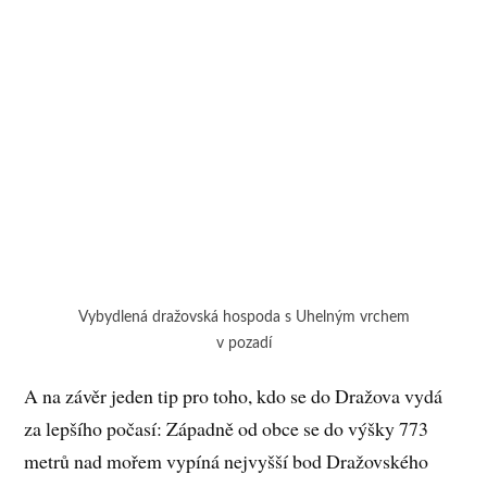
Vybydlená dražovská hospoda s Uhelným vrchem
v pozadí
A na závěr jeden tip pro toho, kdo se do Dražova vydá
za lepšího počasí: Západně od obce se do výšky 773
metrů nad mořem vypíná nejvyšší bod Dražovského