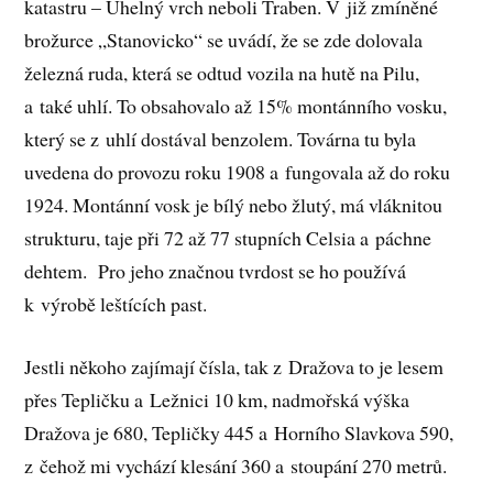
katastru – Uhelný vrch neboli Traben. V již zmíněné
brožurce „Stanovicko“ se uvádí, že se zde dolovala
železná ruda, která se odtud vozila na hutě na Pilu,
a také uhlí. To obsahovalo až 15% montánního vosku,
který se z uhlí dostával benzolem. Továrna tu byla
uvedena do provozu roku 1908 a fungovala až do roku
1924. Montánní vosk je bílý nebo žlutý, má vláknitou
strukturu, taje při 72 až 77 stupních Celsia a páchne
dehtem. Pro jeho značnou tvrdost se ho používá
k výrobě leštících past.
Jestli někoho zajímají čísla, tak z Dražova to je lesem
přes Tepličku a Ležnici 10 km, nadmořská výška
Dražova je 680, Tepličky 445 a Horního Slavkova 590,
z čehož mi vychází klesání 360 a stoupání 270 metrů.