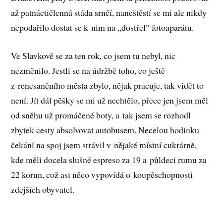
až patnáctičlenná stáda srnčí, naneštěstí se mi ale nikdy
nepodařilo dostat se k nim na „dostřel“ fotoaparátu.
Ve Slavkově se za ten rok, co jsem tu nebyl, nic
nezměnilo. Jestli se na údržbě toho, co ještě
z renesančního města zbylo, nějak pracuje, tak vidět to
není. Jít dál pěšky se mi už nechtělo, přece jen jsem měl
od sněhu už promáčené boty, a tak jsem se rozhodl
zbytek cesty absolvovat autobusem. Necelou hodinku
čekání na spoj jsem strávil v nějaké místní cukrárně,
kde měli docela slušné espreso za 19 a půldeci rumu za
22 korun, což asi něco vypovídá o koupěschopnosti
zdejších obyvatel.