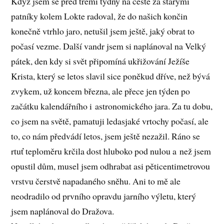
Když jsem se před třemi týdny na cestě za starými
patníky kolem Lokte radoval, že do našich končin
konečně vtrhlo jaro, netušil jsem ještě, jaký obrat to
počasí vezme. Další vandr jsem si naplánoval na Velký
pátek, den kdy si svět připomíná ukřižování Ježíše
Krista, který se letos slavil sice poněkud dříve, než bývá
zvykem, už koncem března, ale přece jen týden po
začátku kalendářního i astronomického jara. Za tu dobu,
co jsem na světě, pamatuji ledasjaké vrtochy počasí, ale
to, co nám předvádí letos, jsem ještě nezažil. Ráno se
rtuť teploměru krčila dost hluboko pod nulou a než jsem
opustil dům, musel jsem odhrabat asi pěticentimetrovou
vrstvu čerstvě napadaného sněhu. Ani to mě ale
neodradilo od prvního opravdu jarního výletu, který
jsem naplánoval do Dražova.