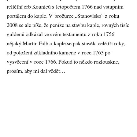
reliéfní erb Kouniců s letopočtem 1766 nad vstupním
portálem do kaple. V brožurce „Stanovisko“ z roku
2008 se ale píše, že peníze na stavbu kaple, rovných tisíc
guldenů odkázal ve svém testamentu z roku 1756
nějaký Martin Falb a kaple se pak stavěla celé tři roky,
od položení základního kamene v roce 1763 po
vysvěcení v roce 1766. Pokud to někdo rozlouskne,
prosím, aby mi dal vědět…