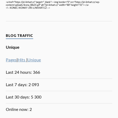
<a href="https://jiri-linhart.cz" target="_blank"> <img border="0" src="https://jiri-linhart.cz/wp-
content/uploads/ikona_88x31.gif" alt="jiri-linhart.cz" width="88" height="31"></a>
<!-- KONEC IKONKY JIRI-LINHART.CZ -->
BLOG TRAFFIC
Unique
Pages
|
Hits
|
Unique
Last 24 hours:
366
Last 7 days:
2 093
Last 30 days:
5 300
Online now: 2