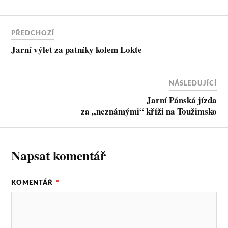
o
e
l
k
r
PŘEDCHOZÍ
Jarní výlet za patníky kolem Lokte
NÁSLEDUJÍCÍ
Jarní Pánská jízda
za „neznámými“ kříži na Toužimsko
Napsat komentář
KOMENTÁŘ
*