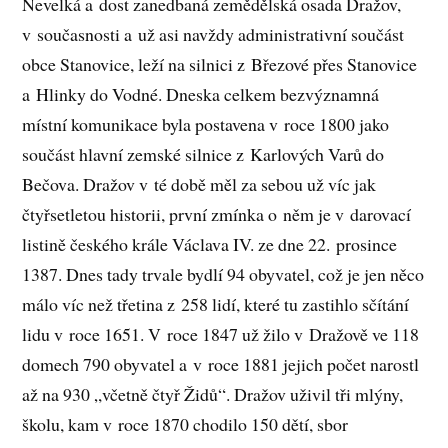
Nevelká a dost zanedbaná zemědělská osada Dražov,
v současnosti a už asi navždy administrativní součást
obce Stanovice, leží na silnici z Březové přes Stanovice
a Hlinky do Vodné. Dneska celkem bezvýznamná
místní komunikace byla postavena v roce 1800 jako
součást hlavní zemské silnice z Karlových Varů do
Bečova. Dražov v té době měl za sebou už víc jak
čtyřsetletou historii, první zmínka o něm je v darovací
listině českého krále Václava IV. ze dne 22. prosince
1387. Dnes tady trvale bydlí 94 obyvatel, což je jen něco
málo víc než třetina z 258 lidí, které tu zastihlo sčítání
lidu v roce 1651. V roce 1847 už žilo v Dražově ve 118
domech 790 obyvatel a v roce 1881 jejich počet narostl
až na 930 „včetně čtyř Židů“. Dražov uživil tři mlýny,
školu, kam v roce 1870 chodilo 150 dětí, sbor