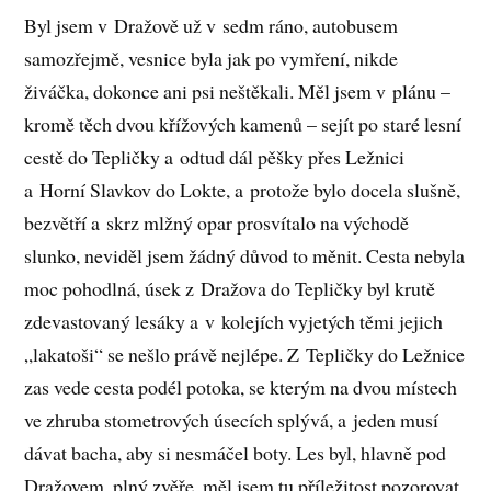
Byl jsem v Dražově už v sedm ráno, autobusem
samozřejmě, vesnice byla jak po vymření, nikde
živáčka, dokonce ani psi neštěkali. Měl jsem v plánu –
kromě těch dvou křížových kamenů – sejít po staré lesní
cestě do Tepličky a odtud dál pěšky přes Ležnici
a Horní Slavkov do Lokte, a protože bylo docela slušně,
bezvětří a skrz mlžný opar prosvítalo na východě
slunko, neviděl jsem žádný důvod to měnit. Cesta nebyla
moc pohodlná, úsek z Dražova do Tepličky byl krutě
zdevastovaný lesáky a v kolejích vyjetých těmi jejich
„lakatoši“ se nešlo právě nejlépe. Z Tepličky do Ležnice
zas vede cesta podél potoka, se kterým na dvou místech
ve zhruba stometrových úsecích splývá, a jeden musí
dávat bacha, aby si nesmáčel boty. Les byl, hlavně pod
Dražovem, plný zvěře, měl jsem tu příležitost pozorovat