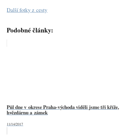
Další fotky z cesty
Podobné články:
Půl dne v okrese Praha-východa viděli jsme tři kříže,
hvězdárnu a zámek
11/14/2017