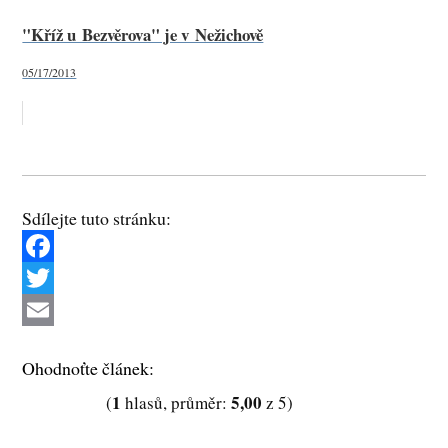
"Kříž u Bezvěrova" je v Nežichově
05/17/2013
Sdílejte tuto stránku:
F
a
T
c
w
E
Ohodnoťte článek:
e
i
m
1
5,00
(
hlasů, průměr:
z 5)
b
t
a
o
t
i