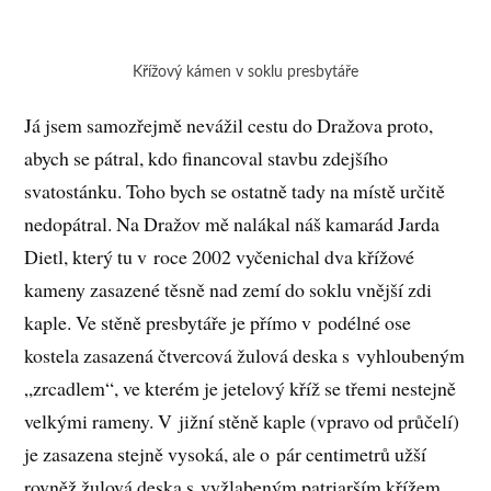
Křížový kámen v soklu presbytáře
Já jsem samozřejmě nevážil cestu do Dražova proto,
abych se pátral, kdo financoval stavbu zdejšího
svatostánku. Toho bych se ostatně tady na místě určitě
nedopátral. Na Dražov mě nalákal náš kamarád Jarda
Dietl, který tu v roce 2002 vyčenichal dva křížové
kameny zasazené těsně nad zemí do soklu vnější zdi
kaple. Ve stěně presbytáře je přímo v podélné ose
kostela zasazená čtvercová žulová deska s vyhloubeným
„zrcadlem“, ve kterém je jetelový kříž se třemi nestejně
velkými rameny. V jižní stěně kaple (vpravo od průčelí)
je zasazena stejně vysoká, ale o pár centimetrů užší
rovněž žulová deska s vyžlabeným patriarším křížem.