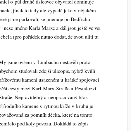
nici o půl druhé tisícovce obyvatel dominuje
haela, jinak to tady ale vypadá jako v nějakém
eré jsme parkovali, se jmenuje po Bedřichu
a“ nese jméno Karla Marxe a dál jsou ještě ve vsi
bela (pro pořádek nutno dodat, že svou uliti tu
My jsme ovšem v Limbachu nestavěli proto,
abychom studovali zdejší ulicopis, nýbrž kvůli
křížovému kameni usazeném u krátké spojovací
pěší cesty mezi Karl-Marx-Straße a Pestalozzi
Straße. Nepravidelný a neopracovaný blok
přírodního kamene s rytinou kříže v kruhu je
považovaná za pomník děcka, které na tomto
zemřelo pod koly povozu. Dokládá to zápis