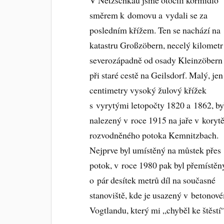
směrem k domovu a vydali se za
posledním křížem. Ten se nachází na
katastru Großzöbern, necelý kilometr
severozápadně od osady Kleinzöbern
při staré cestě na Geilsdorf. Malý, jen
centimetry vysoký žulový křížek
s vyrytými letopočty 1820 a 1862, by
nalezený v roce 1915 na jaře v koryt
rozvodněného potoka Kemnitzbach.
Nejprve byl umístěný na můstek přes
potok, v roce 1980 pak byl přemístěn
o pár desítek metrů díl na současné
stanoviště, kde je usazený v betonové
Vogtlandu, který mi „chyběl ke štěstí