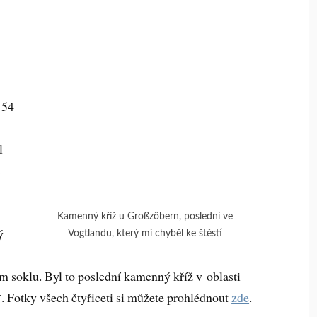
 54
l
ě
Kamenný kříž u Großzöbern, poslední ve
ý
Vogtlandu, který mi chyběl ke štěstí
m soklu. Byl to poslední kamenný kříž v oblasti
“. Fotky všech čtyřiceti si můžete prohlédnout
zde
.