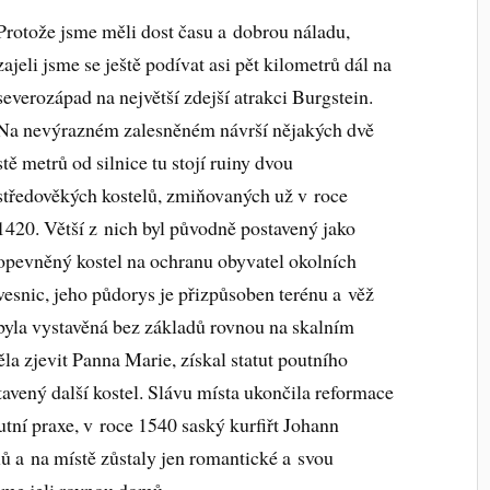
Protože jsme měli dost času a dobrou náladu,
zajeli jsme se ještě podívat asi pět kilometrů dál na
severozápad na největší zdejší atrakci Burgstein.
Na nevýrazném zalesněném návrší nějakých dvě
stě metrů od silnice tu stojí ruiny dvou
středověkých kostelů, zmiňovaných už v roce
1420. Větší z nich byl původně postavený jako
opevněný kostel na ochranu obyvatel okolních
vesnic, jeho půdorys je přizpůsoben terénu a věž
byla vystavěná bez základů rovnou na skalním
a zjevit Panna Marie, získal statut poutního
tavený další kostel. Slávu místa ukončila reformace
utní praxe, v roce 1540 saský kurfiřt Johann
lů a na místě zůstaly jen romantické a svou