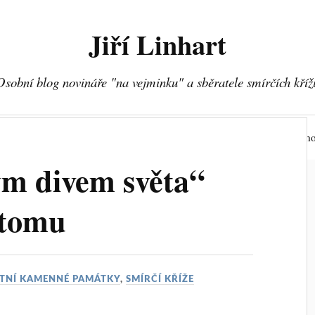
Jiří Linhart
Osobní blog novináře "na vejminku" a sběratele smírčích kříž
ční kameny
Ostatní kamenné památky
Památky dopravního
ým divem světa“
 tomu
TNÍ KAMENNÉ PAMÁTKY
,
SMÍRČÍ KŘÍŽE