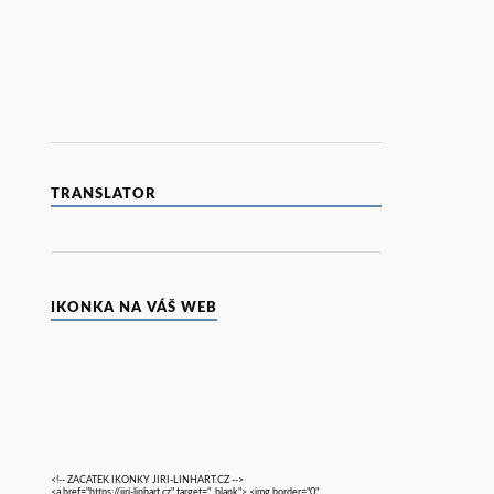
TRANSLATOR
IKONKA NA VÁŠ WEB
<!-- ZACATEK IKONKY JIRI-LINHART.CZ -->
<a href="https://jiri-linhart.cz" target="_blank"> <img border="0"