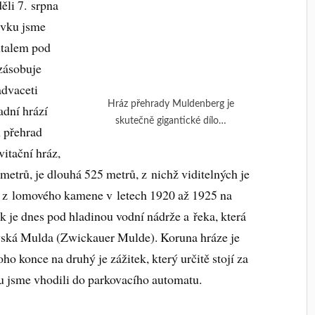
děli 7. srpna
ávku jsme
ntalem pod
zásobuje
advaceti
Hráz přehrady Muldenberg je
adní hrází
skutečně gigantické dílo…
h přehrad
itační hráz,
etrů, je dlouhá 525 metrů, z nichž viditelných je
 z lomového kamene v letech 1920 až 1925 na
 je dnes pod hladinou vodní nádrže a řeka, která
vská Mulda (Zwickauer Mulde). Koruna hráze je
oho konce na druhý je zážitek, který určitě stojí za
ou jsme vhodili do parkovacího automatu.