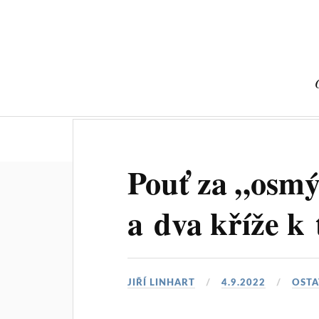
O autorovi
Kamenné kříže
Hrani
Pouť za „osm
a dva kříže k
JIŘÍ LINHART
4.9.2022
OSTA