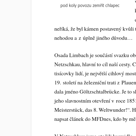
pod koly povozu zemřít chlapec
neříká, že byl kámen postavený kvůli 
nehodou a z úplně jiného důvodu…
Osada Limbach je součástí svazku obc
Netzschkau, hlavní to cíl naší cesty. 
tisícovky lidí, je největší cihlový mo
19. století na železniční trati z Pla
dala jméno Göltzschtalbrücke. Je to sk
jeho slavnostním otevření v roce 1851
Meisterstück, das 8. Weltwunder!“. Hl
napsat článek do MFDnes, kdo by měl
V Netzschkau jsme otočili kormidlo