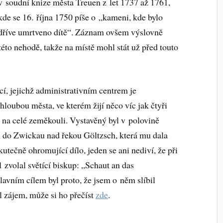
v soudní knize města Treuen z let 1737 až 1761,
kde se 16. října 1750 píše o „kameni, kde bylo
dříve umrtveno dítě“. Záznam ovšem výslovně
této nehodě, takže na místě mohl stát už před touto
í, jejichž administrativním centrem je
Chloubou města, ve kterém žijí něco víc jak čtyři
st na celé zeměkouli. Vystavěný byl v polovině
uen do Zwickau nad řekou Göltzsch, která mu dala
utečně ohromující dílo, jeden se ani nediví, že při
 zvolal světící biskup: „Schaut an das
avním cílem byl proto, že jsem o něm slíbil
 zájem, může si ho přečíst
zde
.