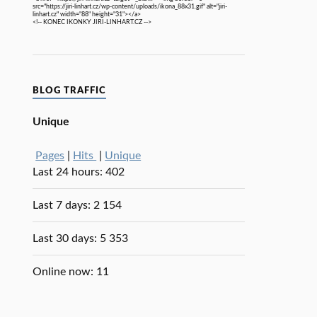
src="https://jiri-linhart.cz/wp-content/uploads/ikona_88x31.gif" alt="jiri-
linhart.cz" width="88" height="31"></a>
<!-- KONEC IKONKY JIRI-LINHART.CZ -->
BLOG TRAFFIC
Unique
Pages
|
Hits
|
Unique
Last 24 hours:
402
Last 7 days:
2 154
Last 30 days:
5 353
Online now: 11