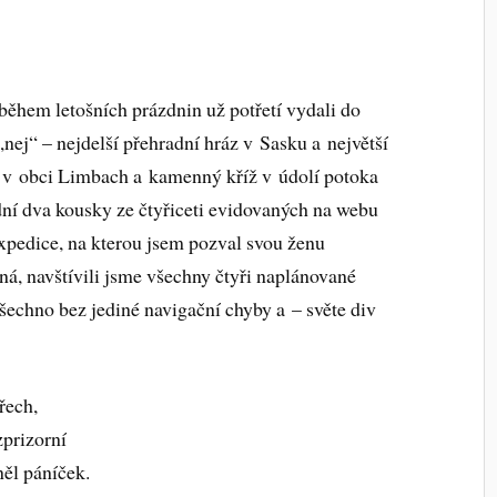
během letošních prázdnin už potřetí vydali do
„nej“ – nejdelší přehradní hráz v Sasku a největší
n v obci Limbach a kamenný kříž v údolí potoka
ní dva kousky ze čtyřiceti evidovaných na webu
xpedice, na kterou jsem pozval svou ženu
á, navštívili jsme všechny čtyři naplánované
všechno bez jediné navigační chyby a – světe div
řech,
prizorní
ěl páníček.