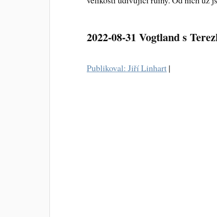
velikostí udivující ruiny. Od nich už
2022-08-31 Vogtland s Tere
Publikoval: Jiří Linhart
|