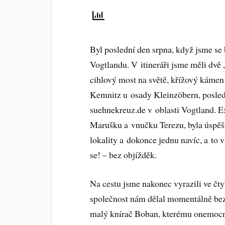
Byl poslední den srpna, když jsme se 
Vogtlandu. V itineráři jsme měli dvě 
cihlový most na světě, křížový káme
Kemnitz u osady Kleinzöbern, posled
suehnekreuz.de v oblasti Vogtland. E
Marušku a vnučku Terezu, byla úspěšn
lokality a dokonce jednu navíc, a to 
se! – bez objížděk.
Na cestu jsme nakonec vyrazili ve čty
společnost nám dělal momentálně bez
malý knírač Boban, kterému onemocn