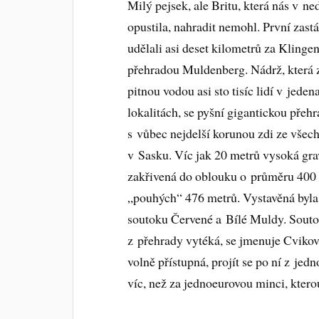
Milý pejsek, ale Britu, která nás v ne
opustila, nahradit nemohl. První zast
udělali asi deset kilometrů za Klinge
přehradou Muldenberg. Nádrž, která 
pitnou vodou asi sto tisíc lidí v jeden
lokalitách, se pyšní gigantickou přehr
s vůbec nejdelší korunou zdi ze všec
v Sasku. Víc jak 20 metrů vysoká grav
zakřivená do oblouku o průměru 400 m
„pouhých“ 476 metrů. Vystavěná byla
soutoku Červené a Bílé Muldy. Soutok
z přehrady vytéká, se jmenuje Cviko
volně přístupná, projít se po ní z jedn
víc, než za jednoeurovou minci, kter