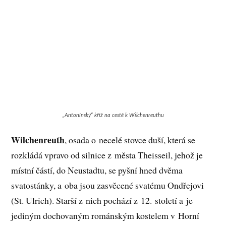
„Antonínský“ kříž na cestě k Wilchenreuthu
Wilchenreuth
, osada o necelé stovce duší, která se
rozkládá vpravo od silnice z města Theisseil, jehož je
místní částí, do Neustadtu, se pyšní hned dvěma
svatostánky, a oba jsou zasvěcené svatému Ondřejovi
(St. Ulrich). Starší z nich pochází z 12. století a je
jediným dochovaným románským kostelem v Horní