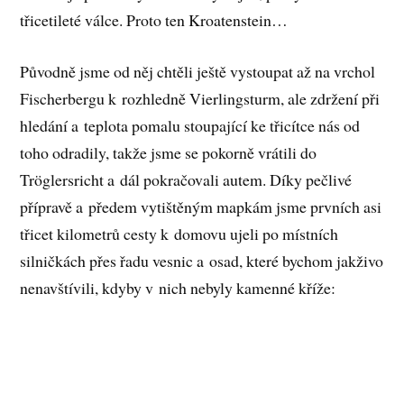
třicetileté válce. Proto ten Kroatenstein…
Původně jsme od něj chtěli ještě vystoupat až na vrchol
Fischerbergu k rozhledně Vierlingsturm, ale zdržení při
hledání a teplota pomalu stoupající ke třicítce nás od
toho odradily, takže jsme se pokorně vrátili do
Tröglersricht a dál pokračovali autem. Díky pečlivé
přípravě a předem vytištěným mapkám jsme prvních asi
třicet kilometrů cesty k domovu ujeli po místních
silničkách přes řadu vesnic a osad, které bychom jakživo
nenavštívili, kdyby v nich nebyly kamenné kříže: