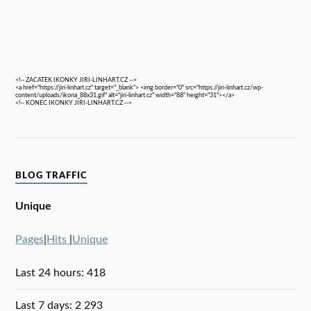
<!-- ZACATEK IKONKY JIRI-LINHART.CZ -->
<a href="https://jiri-linhart.cz" target="_blank"> <img border="0" src="https://jiri-linhart.cz/wp-
content/uploads/ikona_88x31.gif" alt="jiri-linhart.cz" width="88" height="31"></a>
<!-- KONEC IKONKY JIRI-LINHART.CZ -->
BLOG TRAFFIC
Unique
Pages
|
Hits
|
Unique
Last 24 hours:
418
Last 7 days:
2 293