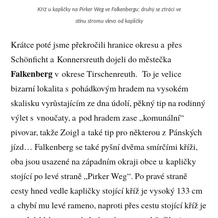
Kříž u kapličky na Pirker Weg ve Falkenbergu; druhý se ztrácí ve
stínu stromu vlevo od kapličky
Krátce poté jsme překročili hranice okresu a přes
Schönficht a Konnersreuth dojeli do městečka
Falkenberg
v okrese Tirschenreuth. To je velice
bizarní lokalita s pohádkovým hradem na vysokém
skalisku vyrůstajícím ze dna údolí, pěkný tip na rodinný
výlet s vnoučaty, a pod hradem zase „komunální“
pivovar, takže Zoigl a také tip pro některou z Pánských
jízd… Falkenberg se také pyšní dvěma smírčími kříži,
oba jsou usazené na západním okraji obce u kapličky
stojící po levé straně „Pirker Weg“. Po pravé straně
cesty hned vedle kapličky stojící kříž je vysoký 133 cm
a chybí mu levé rameno, naproti přes cestu stojící kříž je