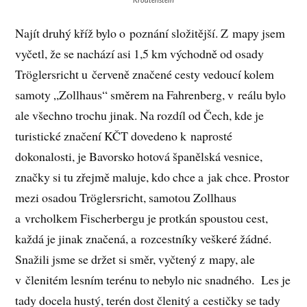
Kroatenstein
Najít druhý kříž bylo o poznání složitější. Z mapy jsem
vyčetl, že se nachází asi 1,5 km východně od osady
Tröglersricht u červeně značené cesty vedoucí kolem
samoty „Zollhaus“ směrem na Fahrenberg, v reálu bylo
ale všechno trochu jinak. Na rozdíl od Čech, kde je
turistické značení KČT dovedeno k naprosté
dokonalosti, je Bavorsko hotová španělská vesnice,
značky si tu zřejmě maluje, kdo chce a jak chce. Prostor
mezi osadou Tröglersricht, samotou Zollhaus
a vrcholkem Fischerbergu je protkán spoustou cest,
každá je jinak značená, a rozcestníky veškeré žádné.
Snažili jsme se držet si směr, vyčtený z mapy, ale
v členitém lesním terénu to nebylo nic snadného. Les je
tady docela hustý, terén dost členitý a cestičky se tady