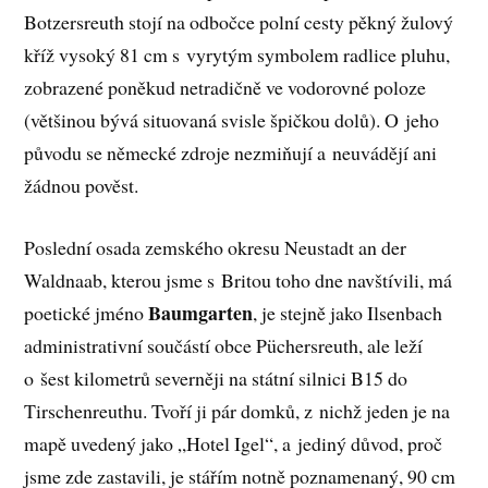
Botzersreuth stojí na odbočce polní cesty pěkný žulový
kříž vysoký 81 cm s vyrytým symbolem radlice pluhu,
zobrazené poněkud netradičně ve vodorovné poloze
(většinou bývá situovaná svisle špičkou dolů). O jeho
původu se německé zdroje nezmiňují a neuvádějí ani
žádnou pověst.
Poslední osada zemského okresu Neustadt an der
Waldnaab, kterou jsme s Britou toho dne navštívili, má
Baumgarten
poetické jméno
, je stejně jako Ilsenbach
administrativní součástí obce Püchersreuth, ale leží
o šest kilometrů severněji na státní silnici B15 do
Tirschenreuthu. Tvoří ji pár domků, z nichž jeden je na
mapě uvedený jako „Hotel Igel“, a jediný důvod, proč
jsme zde zastavili, je stářím notně poznamenaný, 90 cm