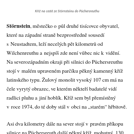
Kříž na cestě ze Störnsteinu do Püchersreuthu
Störnstein
, městečko o půl druhé tisícovce obyvatel,
které na západní straně bezprostředně sousedí
s Neustadtem, leží necelých pět kilometrů od
Wilchenreuthu a nejspíš zde není vůbec nic k vidění.
Na severozápadním okraji při silnici do Püchersreuthu
stojí v malém upraveném parčíku pěkný kamenný kříž
latinského typu. Žulový monolit vysoký 107 cm má na
čele vyrytý obrazec, ve kterém někteří badatelé vidí
radlici pluhu a jiní hoblík. Kříž sem byl přemístěný
v roce 1974, do té doby stál v obci na „starém“ hřbitově.
Asi dva kilometry dále na sever stojí v pravém příkopu
silnice na Püchersreuth další pěkný kříž, mohutný, 130