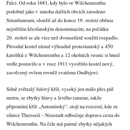
Falci. Od roku 1681, kdy bylo ve Wilchenreuthu
podobně jako v mnoha dalších obcích zavedeno
Simultaneum, sloužil až do konce 19. století oběma
největším křesťanským denominacím, na počátku
20. století se ale více než dvousetleté soužití rozpadlo.
Původní kostel zůstal výhradně protestantský a 450
katolíků z Wilchenreuthu a 12 okolních vesnic si hned
vedle postavilo a v roce 1911 vysvětilo kostel nový,
zasvěcený ovšem rovněž svatému Ondřejovi.
Silně zvětralý žulový kříž, vysoký jen málo přes půl
metru, se zbytky hlavy a levého ramene, takže
připomíná kříž „Antonínský“, stojí na rozcestí, kde ze
silnice Theisseil – Neustadt odbočuje doprava cesta do
Wilchenreuthu. Na čele má patrné zbytky nějakých