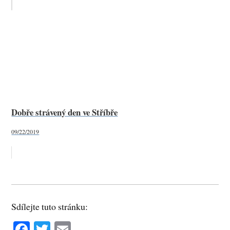
Dobře strávený den ve Stříbře
09/22/2019
Sdílejte tuto stránku:
Fa
T
E