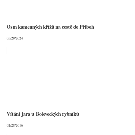
Osm kamenných křížů na cestě do Příboh
05/29/2024
Vítání jara u Boleveckých rybníků
02/28/2016