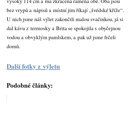
vysoký 114 cm a má zkrácená ramena obě. Oba jsou
bez vrypů a nápisů a místní jim říkají „švédské kříže“.
U nich jsme náš výlet zakončili malou svačinkou, já si
dal kávu z termosky a Brita se spokojila s obyčejnou
vodou a obvyklým pamlskem, a pak už jsme frčeli
domů.
Další fotky z výletu
Podobné články: