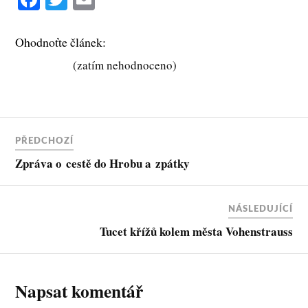
ce
wi
m
bo
tte
ail
Ohodnoťte článek:
ok
r
(zatím nehodnoceno)
PŘEDCHOZÍ
Zpráva o cestě do Hrobu a zpátky
NÁSLEDUJÍCÍ
Tucet křížů kolem města Vohenstrauss
Napsat komentář