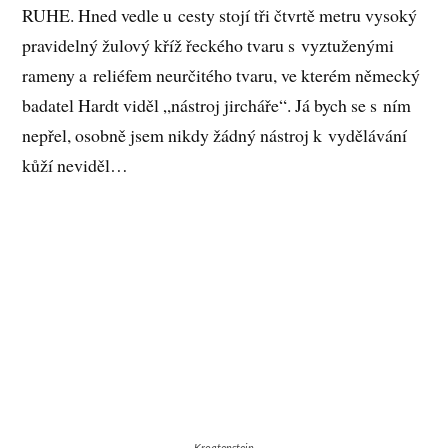
RUHE. Hned vedle u cesty stojí tři čtvrtě metru vysoký
pravidelný žulový kříž řeckého tvaru s vyztuženými
rameny a reliéfem neurčitého tvaru, ve kterém německý
badatel Hardt viděl „nástroj jircháře“. Já bych se s ním
nepřel, osobně jsem nikdy žádný nástroj k vydělávání
kůží neviděl…