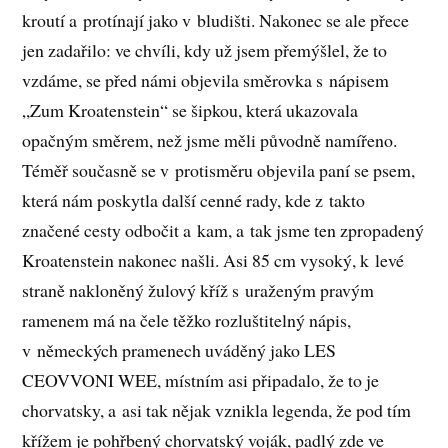
kroutí a protínají jako v bludišti. Nakonec se ale přece
jen zadařilo: ve chvíli, kdy už jsem přemýšlel, že to
vzdáme, se před námi objevila směrovka s nápisem
„Zum Kroatenstein“ se šipkou, která ukazovala
opačným směrem, než jsme měli původně namířeno.
Téměř současně se v protisměru objevila paní se psem,
která nám poskytla další cenné rady, kde z takto
značené cesty odbočit a kam, a tak jsme ten zpropadený
Kroatenstein nakonec našli. Asi 85 cm vysoký, k levé
straně nakloněný žulový kříž s uraženým pravým
ramenem má na čele těžko rozluštitelný nápis,
v německých pramenech uváděný jako LES
CEOVVONI WEE, místním asi připadalo, že to je
chorvatsky, a asi tak nějak vznikla legenda, že pod tím
křížem je pohřbený chorvatský voják, padlý zde ve