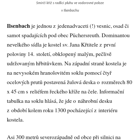
Smírčí kříž s radlicí pluhu ve vodorovné poloze
v Ilsenbachu
Ilsenbach
je jednou z jedenadvaceti (!) vesnic, osad či
samot spadajících pod obec Püchersreuth. Dominantou
nevelkého sídla je kostel sv. Jana Křtitele z první
poloviny 14. století, obklopený malým, pečlivě
udržovaným hřbitůvkem. Na západní straně kostela je
na nevysokém hranolovitém soklu pomocí čtyř
ocelových prutů postavená žulová deska o rozměrech 80
x 45 cm s reliéfem řeckého kříže na čele. Informační
tabulka na soklu hlásá, že jde o náhrobní desku
z období kolem roku 1300 pocházející z interiéru
kostela.
Asi 300 metrů severozápadně od obce při silnici na