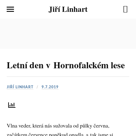
Jiří Linhart
Letní den v Hornofalckém lese
JIŘÍ LINHART
9.7.2019
Vlna veder, která nás sužovala od půlky června,
začátkem července poněkud opadla, a tak jsme si