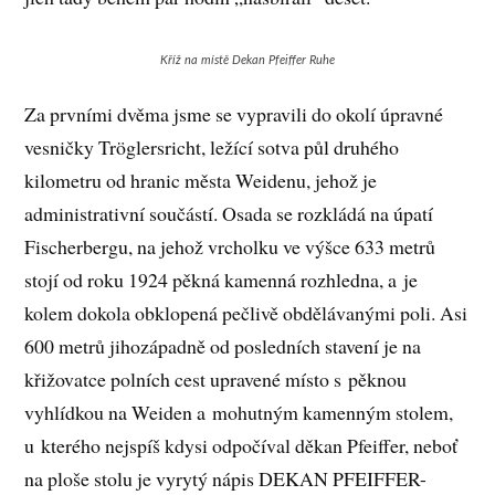
Kříž na místě Dekan Pfeiffer Ruhe
Za prvními dvěma jsme se vypravili do okolí úpravné
vesničky Tröglersricht, ležící sotva půl druhého
kilometru od hranic města Weidenu, jehož je
administrativní součástí. Osada se rozkládá na úpatí
Fischerbergu, na jehož vrcholku ve výšce 633 metrů
stojí od roku 1924 pěkná kamenná rozhledna, a je
kolem dokola obklopená pečlivě obdělávanými poli. Asi
600 metrů jihozápadně od posledních stavení je na
křižovatce polních cest upravené místo s pěknou
vyhlídkou na Weiden a mohutným kamenným stolem,
u kterého nejspíš kdysi odpočíval děkan Pfeiffer, neboť
na ploše stolu je vyrytý nápis DEKAN PFEIFFER-