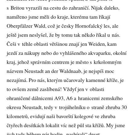
s Britou vyrazili na cestu do zahraničí. Nijak daleko,
namířeno jsme měli do kraje, kterému tam říkají
Oberpfälzer Wald, což je česky Hornofalcký les, ale
ještě jsem neslyšel, že by tomu tak někdo říkal u nás.
Češi v téhle oblasti většinou znají jen Weiden, kam
jezdí za nákupy nebo do vyhlášeného akvaparku, okolní
kraj, jehož správním centrem je město s krkolomným
názvem Neustadt an der Waldnaab, je nejspíš moc
nezajímá. Pro nás, kterým učarovaly kamenné kříže, je
to ovšem země zaslíbená! Vždyť jen v oblasti
ohraničené dálnicemi A93, A6 a hranicemi zemského
okresu Neustadt, tedy v trojúhelníku o straně zhruba 30
kilometrů, evidují naši bavorští kolegové ve zhruba
čtyřech desítkách lokalit víc než půl sta křížů. My jsme
jich tady během pár hodin „nasbírali“ deset.