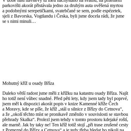
V době naší návštěvy tu měli nachystáno na svatbu, na přilehlém
parkovišti akorát přistávala jedno za druhým auta ověšená myrtou
a podobnými serepetičkami, svatebčané se sem, podle espézetek,
sjeli z Bavorska, Vogtlandu i Česka, byli jsme docela rádi, že jsme
se s nimi minuli…
Mohutný kříž u osady Bříza
Daleko větší radost jsme měli z křížku na katastru osady Bříza. Najít
ho totiž není vůbec snadné. Před pěti lety, kdy jsem tady byl poprvé,
jsem měl k dispozici akorát popis v knize Kamenné kříže Čech
a Moravy, kde se píše, že kříž „stál u silnice z Břízy do Cetnova“,
a že „okolí těchto míst se pronikavě změnilo v souvislosti se stavbou
přehrady Skalka“. Prolezl jsem tehdy v tomto prostoru kdejaké roští,
ale marně. Jak by taky ne! Ten kříž totiž stojí „při trase zrušené cesty
z Pomezné do Břízy a Cetnova“ a je tedy třeba hledat ho nikoli na