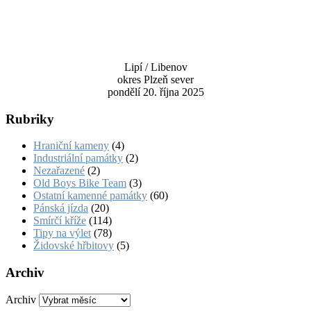
Lipí / Libenov
okres Plzeň sever
pondělí 20. října 2025
Rubriky
Hraniční kameny
(4)
Industriální památky
(2)
Nezařazené
(2)
Old Boys Bike Team
(3)
Ostatní kamenné památky
(60)
Pánská jízda
(20)
Smírčí kříže
(114)
Tipy na výlet
(78)
Židovské hřbitovy
(5)
Archiv
Archiv