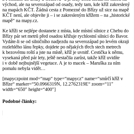
východ, ale na severozápad od osady, tedy tam, kde kříž zakreslený
na mapách KČT. Žádná cesta z Pomezné do Břízy už sice na mapě
KČT není, ale objevíte ji – i se zakresleným křížem – na „historické
mapě“ na mapy.cz.
Ke kříži se nejlépe dostanete z místa, kde místní silnice z Chebu do
Břízy pár set metrů před osadou křižuje rychlostní silnici do Bavor.
Vydáte-li se od silničního nadjezdu na severozápad po levém okraji
rozlehlého lánu řepky, dojdete po nějakých třech stech metrech
k bezovému roští a jste na místě, kříž je uvnitř. Cestička k němu,
vysekaná před pár lety, ještě nestačila zarůst, takže kříž uvidíte
i v době nejbujnější vegetace. A je to macek – Maruška za ním
pomalu nebyla vidět…
[mapyczpoint mod=“map“ type=“mapycz“ name=“smírčí kříž v
Bříze“ marker=“50.0966319N, 12.2762319E“ zoom=“11″
width=“650″ height=“400″]
Podobné články: