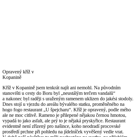
Opravený kříž v
Kopanině
Kříž v Kopanině jsem tenkrát najít ani nemohl. Na původním
stanovišti u cesty do Boru byl „neustálým terčem vandalů“
a nakonec byl raději s uraženým ramenem uklizen do jakési stodoly.
Dnes stojí u vjezdu do areálu bývalého statku, proměněného na
hogo fogo restaurant „U špejcharu“. Kříž je opravený, podle mého
ale ne moc citlivě. Rameno je přilepené nějakou černou hmotou,
vypadá to jako asfalt, ale prý to je nějaká pryskyřice. Restaurant
evidentně není zřízený pro našince, koho neodradí procovské
prostředí prchne při pohledu na jídelníček vyvěšený vedle vrat.