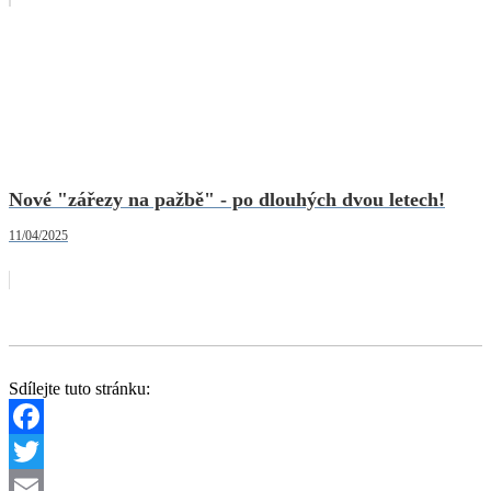
Nové "zářezy na pažbě" - po dlouhých dvou letech!
11/04/2025
Sdílejte tuto stránku:
Facebook
Twitter