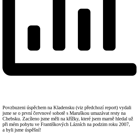
Povzbuzeni úspěchem na Kladensku (viz předchozí report) vydali
jsme se o první červnové sobotě s Maruškou umazávat resty na
Chebsku. Zacíleno jsme měli na křížky, které jsem marně hledal už
při mém pobytu ve Františkových Lázních na podzim roku 2007,
a byli jsme úspěšní!