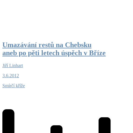
Umazávání restů na Chebsku
aneb po pěti letech úspěch v Bříze
Jiří Linhart
3.6.2012
Smírčí kříže