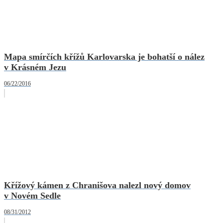
Mapa smírčích křížů Karlovarska je bohatší o nález
v Krásném Jezu
06/22/2016
Křížový kámen z Chranišova nalezl nový domov
v Novém Sedle
08/31/2012