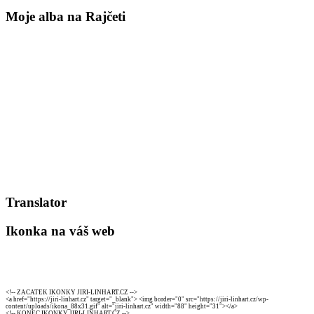
Moje alba na Rajčeti
Translator
Ikonka na váš web
<!-- ZACATEK IKONKY JIRI-LINHART.CZ -->
<a href="https://jiri-linhart.cz" target="_blank"> <img border="0" src="https://jiri-linhart.cz/wp-
content/uploads/ikona_88x31.gif" alt="jiri-linhart.cz" width="88" height="31"></a>
<!-- KONEC IKONKY JIRI-LINHART.CZ -->