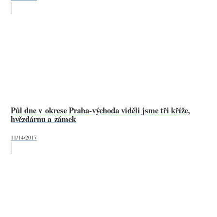
Půl dne v okrese Praha-východa viděli jsme tři kříže,
hvězdárnu a zámek
11/14/2017