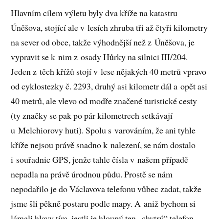
Hlavním cílem výletu byly dva kříže na katastru
Úněšova, stojící ale v lesích zhruba tři až čtyři kilometry
na sever od obce, takže výhodnější než z Úněšova, je
vypravit se k nim z osady Hůrky na silnici III/204.
Jeden z těch křížů stojí v lese nějakých 40 metrů vpravo
od cyklostezky č. 2293, druhý asi kilometr dál a opět asi
40 metrů, ale vlevo od modře značené turistické cesty
(ty značky se pak po pár kilometrech setkávají
u Melchiorovy huti). Spolu s varováním, že ani tyhle
kříže nejsou právě snadno k nalezení, se nám dostalo
i souřadnic GPS, jenže tahle čísla v našem případě
nepadla na právě úrodnou půdu. Prostě se nám
nepodařilo je do Václavova telefonu vůbec zadat, takže
jsme šli pěkně postaru podle mapy. A aniž bychom si
lámali hlavy tím, jestli je hloupý ten „chytrý“ telefon,