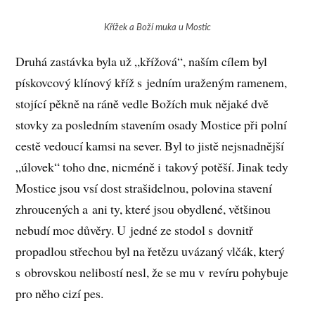
Křížek a Boží muka u Mostic
Druhá zastávka byla už „křížová“, naším cílem byl
pískovcový klínový kříž s jedním uraženým ramenem,
stojící pěkně na ráně vedle Božích muk nějaké dvě
stovky za posledním stavením osady Mostice při polní
cestě vedoucí kamsi na sever. Byl to jistě nejsnadnější
„úlovek“ toho dne, nicméně i takový potěší. Jinak tedy
Mostice jsou vsí dost strašidelnou, polovina stavení
zhroucených a ani ty, které jsou obydlené, většinou
nebudí moc důvěry. U jedné ze stodol s dovnitř
propadlou střechou byl na řetězu uvázaný vlčák, který
s obrovskou nelibostí nesl, že se mu v revíru pohybuje
pro něho cizí pes.