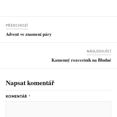
o
t
i
o
e
l
k
r
PŘEDCHOZÍ
Advent ve znamení páry
NÁSLEDUJÍCÍ
Kamenný rozcestník na Bludné
Napsat komentář
KOMENTÁŘ
*