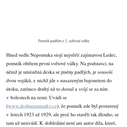
Pomník padlým z 1. světové války
Hned vedle Nepomuka stojí největší zajímavost Ledec,
pomník obětem první světové války. Na podstavci, na
němž je umístěná deska se jmény padlých, je sousoší
dvou vojáků, z nichž jde s nasazeným bajonetem do
útoku, zatímco druhý už to dostal a svíjí se za ním
v bolestech na zemi. Uvádí se
(
www.drobnepamatky.cz
), že pomník zde byl postavený
v letech 1923 až 1929, ale proč ho stavěli tak dlouho, se
tam už neuvádí. K dohledání není ani autor díla, které,