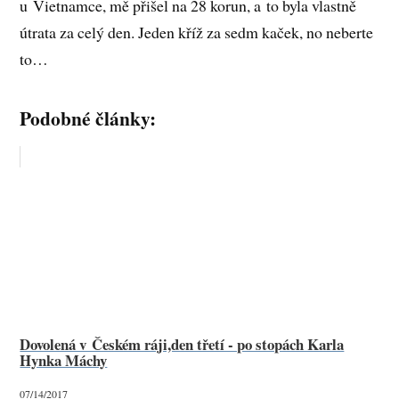
u Vietnamce, mě přišel na 28 korun, a to byla vlastně
útrata za celý den. Jeden kříž za sedm kaček, no neberte
to…
Podobné články:
Dovolená v Českém ráji,den třetí - po stopách Karla
Hynka Máchy
07/14/2017