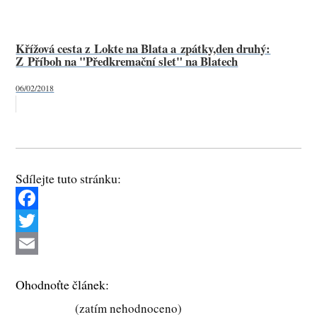
Křížová cesta z Lokte na Blata a zpátky,den druhý:
Z Příboh na "Předkremační slet" na Blatech
06/02/2018
Sdílejte tuto stránku:
F
a
T
c
w
E
Ohodnoťte článek:
e
i
m
(zatím nehodnoceno)
b
t
a