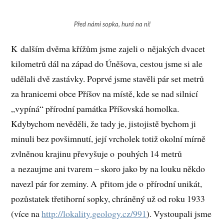
Před námi sopka, hurá na ni!
K dalším dvěma křížům jsme zajeli o nějakých dvacet
kilometrů dál na západ do Úněšova, cestou jsme si ale
udělali dvě zastávky. Poprvé jsme stavěli pár set metrů
za hranicemi obce Příšov na místě, kde se nad silnicí
„vypíná“ přírodní památka Příšovská homolka.
Kdybychom nevěděli, že tady je, jistojistě bychom ji
minuli bez povšimnutí, její vrcholek totiž okolní mírně
zvlněnou krajinu převyšuje o pouhých 14 metrů
a nezaujme ani tvarem – skoro jako by na louku někdo
navezl pár for zeminy. A přitom jde o přírodní unikát,
pozůstatek třetihorní sopky, chráněný už od roku 1933
(více na
http://lokality.geology.cz/991
). Vystoupali jsme