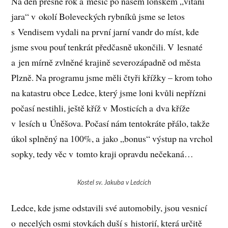
Na den přesně rok a měsíc po našem loňském „vítání
jara“ v okolí Boleveckých rybníků jsme se letos
s Vendisem vydali na první jarní vandr do míst, kde
jsme svou pouť tenkrát předčasně ukončili. V lesnaté
a jen mírně zvlněné krajině severozápadně od města
Plzně. Na programu jsme měli čtyři křížky – krom toho
na katastru obce Ledce, který jsme loni kvůli nepřízni
počasí nestihli, ještě kříž v Mosticích a dva kříže
v lesích u Úněšova. Počasí nám tentokráte přálo, takže
úkol splněný na 100%, a jako „bonus“ výstup na vrchol
sopky, tedy věc v tomto kraji opravdu nečekaná…
Kostel sv. Jakuba v Ledcích
Ledce, kde jsme odstavili své automobily, jsou vesnicí
o necelých osmi stovkách duší s historií, která určitě