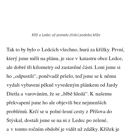
Kříž u Ledec už pomalu ztrácí podobu kříže
Tak to by bylo o Ledcích všechno, hurá za křížky. První,
který jsme měli na plánu, je sice v katastru obce Ledce,
ale dobré tři kilometry od zastavěné části. Loni jsme si
ho „odpustili“, poněvadž pršelo, teď jsme se k němu
vydali vybaveni pěkně vyvedeným plánkem od Jardy
Dietla a varováním, že se „blbě hledá“. K našemu
překvapení jsme ho ale objevili bez nejmenších
problémů. Krčí se u polní-lesní cesty z Příšova do
Stýskal, dostali jsme se na ni z Ledec po zelené,
a v tomto ročním období je vidět už zdálky. Křížek je