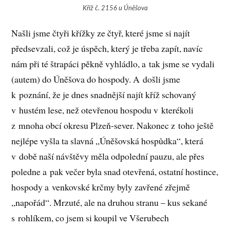
Kříž č. 2156 u Úněšova
Našli jsme čtyři křížky ze čtyř, které jsme si najít
předsevzali, což je úspěch, který je třeba zapít, navíc
nám při té štrapáci pěkně vyhládlo, a tak jsme se vydali
(autem) do Úněšova do hospody. A došli jsme
k poznání, že je dnes snadnější najít kříž schovaný
v hustém lese, než otevřenou hospodu v kterékoli
z mnoha obcí okresu Plzeň-sever. Nakonec z toho ještě
nejlépe vyšla ta slavná „Úněšovská hospůdka“, která
v době naší návštěvy měla odpolední pauzu, ale přes
poledne a pak večer byla snad otevřená, ostatní hostince,
hospody a venkovské krčmy byly zavřené zřejmě
„napořád“. Mrzuté, ale na druhou stranu – kus sekané
s rohlíkem, co jsem si koupil ve Všerubech