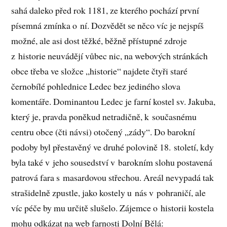
sahá daleko před rok 1181, ze kterého pochází první
písemná zmínka o ní. Dozvědět se něco víc je nejspíš
možné, ale asi dost těžké, běžně přístupné zdroje
z historie neuvádějí vůbec nic, na webových stránkách
obce třeba ve složce „historie“ najdete čtyři staré
černobílé pohlednice Ledec bez jediného slova
komentáře. Dominantou Ledec je farní kostel sv. Jakuba,
který je, pravda poněkud netradičně, k současnému
centru obce (čti návsi) otočený „zády“. Do barokní
podoby byl přestavěný ve druhé polovině 18. století, kdy
byla také v jeho sousedství v barokním slohu postavená
patrová fara s masardovou střechou. Areál nevypadá tak
strašidelně zpustle, jako kostely u nás v pohraničí, ale
víc péče by mu určitě slušelo. Zájemce o historii kostela
mohu odkázat na web farnosti Dolní Bělá: