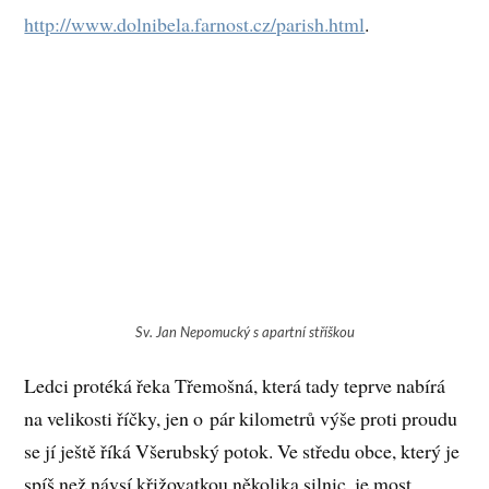
http://www.dolnibela.farnost.cz/parish.html
.
Sv. Jan Nepomucký s apartní stříškou
Ledci protéká řeka Třemošná, která tady teprve nabírá
na velikosti říčky, jen o pár kilometrů výše proti proudu
se jí ještě říká Všerubský potok. Ve středu obce, který je
spíš než návsí křižovatkou několika silnic, je most,