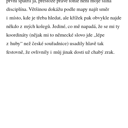
první spatřil já, přestože právě tohle není moje silná
disciplína. Většinou dokážu podle mapy najít směr
i místo, kde je třeba hledat, ale křížek pak obvykle najde
někdo z mých kolegů. Jediné, co mě napadá, že se mi ty
koordináty (nějak mi to německé slovo jde „lépe
z huby“ než české souřadnice) usadily hlavě tak
festovně, že ovlivnily i můj jinak dosti už chabý zrak.