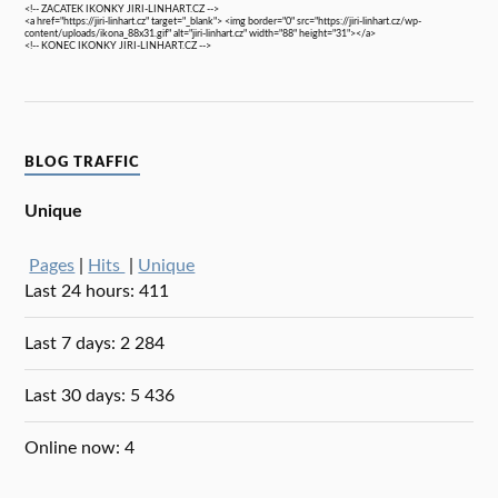
<!-- ZACATEK IKONKY JIRI-LINHART.CZ -->
<a href="https://jiri-linhart.cz" target="_blank"> <img border="0" src="https://jiri-linhart.cz/wp-
content/uploads/ikona_88x31.gif" alt="jiri-linhart.cz" width="88" height="31"></a>
<!-- KONEC IKONKY JIRI-LINHART.CZ -->
BLOG TRAFFIC
Unique
Pages
|
Hits
|
Unique
Last 24 hours:
411
Last 7 days:
2 284
Last 30 days:
5 436
Online now: 4