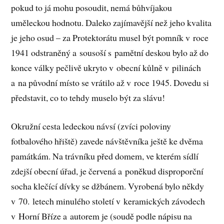
pokud to já mohu posoudit, nemá bůhvíjakou
uměleckou hodnotu. Daleko zajímavější než jeho kvalita
je jeho osud – za Protektorátu musel být pomník v roce
1941 odstraněný a sousoší s pamětní deskou bylo až do
konce války pečlivě ukryto v obecní kůlně v pilinách
a na původní místo se vrátilo až v roce 1945. Dovedu si
představit, co to tehdy muselo být za slávu!
Okružní cesta ledeckou návsí (zvíci poloviny
fotbalového hřiště) zavede návštěvníka ještě ke dvěma
památkám. Na trávníku před domem, ve kterém sídlí
zdejší obecní úřad, je červená a poněkud disproporční
socha klečící dívky se džbánem. Vyrobená bylo někdy
v 70. letech minulého století v keramických závodech
v Horní Bříze a autorem je (soudě podle nápisu na