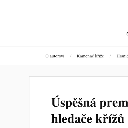
O autorovi
Kamenné kříže
Hrani
Úspěšná prem
hledače křížů