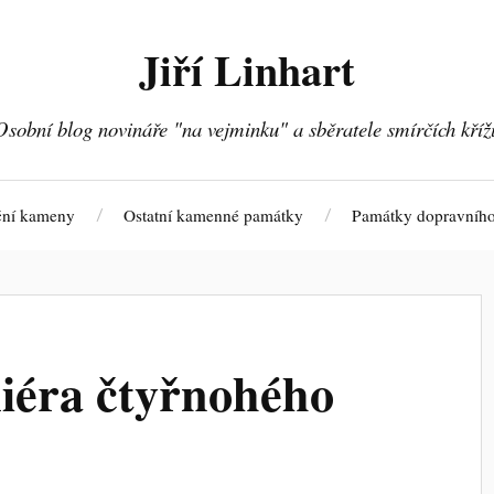
Jiří Linhart
Osobní blog novináře "na vejminku" a sběratele smírčích kříž
ční kameny
Ostatní kamenné památky
Památky dopravního
iéra čtyřnohého