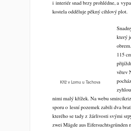
i interiér snad brzy prohlédne, a vypa
kostela odděluje pěkný cihlový plot.
Snadný
který 
obrem.
115 cm
přijíž
větev 
pocház
Kříž v Lomu u Tachova
zyhlou
nimi malý křížek. Na webu smircikrize
sporu o lesní pozemek zabili dva bratř
kterého se tady z žárlivosti svými sr
zwei Mägde aus Eifersuchtsgründen mi