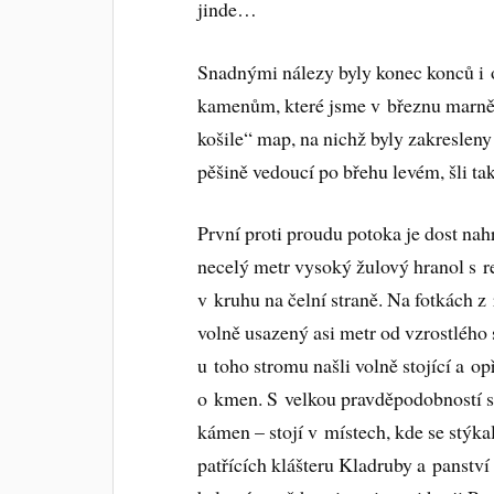
jinde…
Snadnými nálezy byly konec konců i 
kamenům, které jsme v březnu marně h
košile“ map, na nichž byly zakresleny
pěšině vedoucí po břehu levém, šli tak
První proti proudu potoka je dost na
necelý metr vysoký žulový hranol s r
v kruhu na čelní straně. Na fotkách z
volně usazený asi metr od vzrostlého
u toho stromu našli volně stojící a o
o kmen. S velkou pravděpodobností s
kámen – stojí v místech, kde se stýka
patřících klášteru Kladruby a panství