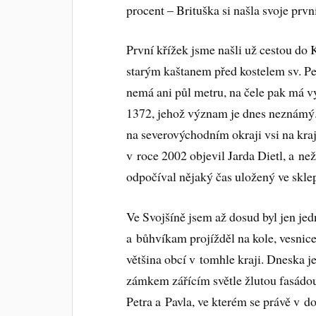
procent – Brituška si našla svoje první 
První křížek jsme našli už cestou do
starým kaštanem před kostelem sv. Pe
nemá ani půl metru, na čele pak má 
1372, jehož význam je dnes neznámý.
na severovýchodním okraji vsi na kraj
v roce 2002 objevil Jarda Dietl, a než
odpočíval nějaký čas uložený ve skl
Ve Svojšíně jsem až dosud byl jen je
a bůhvíkam projížděl na kole, vesnice
většina obcí v tomhle kraji. Dneska je 
zámkem zářícím světle žlutou fasádou
Petra a Pavla, ve kterém se právě v d