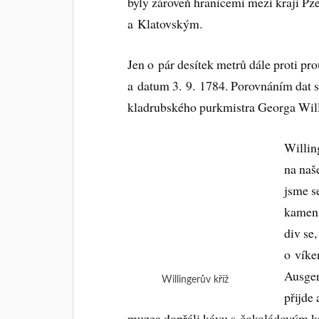
byly zároveň hranicemi mezi kraji P
a Klatovským.
Jen o pár desítek metrů dále proti pr
a datum 3. 9. 1784. Porovnáním dat s 
kladrubského purkmistra Georga Willi
Willin
na naš
jsme se
kamenn
div se
o víke
Ausger
Willingerův kříž
přijde
muzea dopřáli kávu s čokoládovým kr