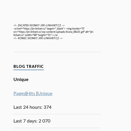
<!-- ZACATEK IKONKY JIRI-LINHART.CZ -->
<a href="https://jiri-linhart.cz" target="_blank"> <img border="0"
src="https://jiri-linhart.cz/wp-content/uploads/ikona_88x31.gif" alt="jiri-
linhart.cz" width="88" height="31"></a>
<!-- KONEC IKONKY JIRI-LINHART.CZ -->
BLOG TRAFFIC
Unique
Pages
|
Hits
|
Unique
Last 24 hours:
374
Last 7 days:
2 070