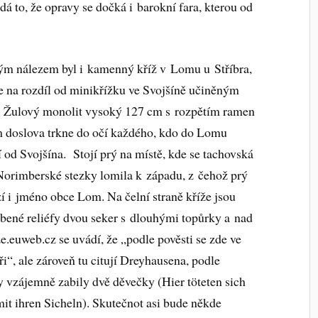
dá to, že opravy se dočká i barokní fara, kterou od
m nálezem byl i kamenný kříž v Lomu u Stříbra,
je na rozdíl od minikřížku ve Svojšíně učiněným
 Žulový monolit vysoký 127 cm s rozpětím ramen
 doslova trkne do očí každého, kdo do Lomu
dí od Svojšína. Stojí prý na místě, kde se tachovská
Norimberské stezky lomila k západu, z čehož prý
í i jméno obce Lom. Na čelní straně kříže jsou
bené reliéfy dvou seker s dlouhými topůrky a nad
.euweb.cz se uvádí, že „podle pověsti se zde ve
i“, ale zároveň tu citují Dreyhausena, podle
py vzájemně zabily dvě děvečky (Hier töteten sich
t ihren Sicheln). Skutečnot asi bude někde