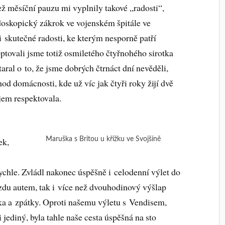
ež měsíční pauzu mi vyplnily takové „radosti“,
ndoskopický zákrok ve vojenském špitále ve
 i skutečné radosti, ke kterým nesporně patří
optovali jsme totiž osmiletého čtyřnohého sirotka
taral o to, že jsme dobrých čtrnáct dní nevěděli,
od domácnosti, kde už víc jak čtyři roky žijí dvě
jem respektovala.
Maruška s Britou u křížku ve Svojšíně
ek,
ychle. Zvládl nakonec úspěšně i celodenní výlet do
zdu autem, tak i více než dvouhodinový výšlap
ka a zpátky. Oproti našemu výletu s Vendisem,
i jediný, byla tahle naše cesta úspěšná na sto