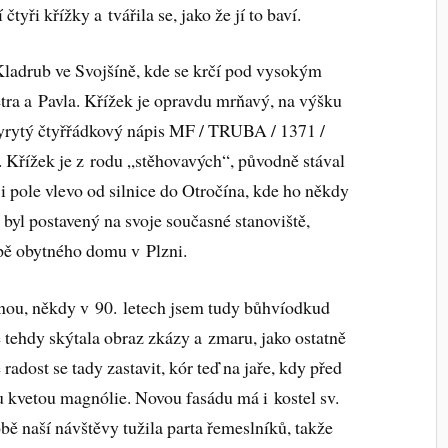
čtyři křížky a tvářila se, jako že jí to baví.
 Kladrub ve Svojšíně, kde se krčí pod vysokým
tra a Pavla. Křížek je opravdu mrňavý, na výšku
vyrytý čtyřřádkový nápis MF / TRUBA / 1371 /
 Křížek je z rodu „stěhovavých“, původně stával
i pole vlevo od silnice do Otročína, kde ho někdy
 byl postavený na svoje současné stanoviště,
epě obytného domu v Plzni.
dnou, někdy v 90. letech jsem tudy bůhvíodkud
 tehdy skýtala obraz zkázy a zmaru, jako ostatně
radost se tady zastavit, kór teď na jaře, kdy před
 kvetou magnólie. Novou fasádu má i kostel sv.
obě naší návštěvy tužila parta řemeslníků, takže