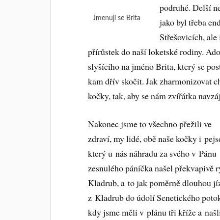
podruhé. Delší n
Jmenuji se Brita
jako byl třeba e
Střešovicích, ale
přírůstek do naší loketské rodiny. Ad
slyšícího na jméno Brita, který se pos
kam dřív skočit. Jak zharmonizovat ch
kočky, tak, aby se nám zvířátka navzá
Nakonec jsme to všechno přežili ve
zdraví, my lidé, obě naše kočky i pejs
který u nás náhradu za svého v Pánu
zesnulého páníčka našel překvapivě r
Kladrub, a to jak poměrně dlouhou jí
z Kladrub do údolí Senetického poto
kdy jsme měli v plánu tři kříže a našl