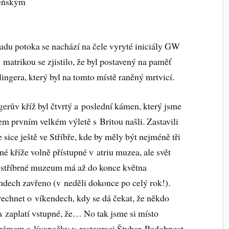
zeňským
oudu potoka se nachází na čele vyryté iniciály GW
matrikou se zjistilo, že byl postavený na paměť
ngera, který byl na tomto místě raněný mrtvicí.
gerův kříž byl čtvrtý a poslední kámen, který jsme
em prvním velkém výletě s Britou našli. Zastavili
 sice ještě ve Stříbře, kde by měly být nejméně tři
é kříže volně přístupné v atriu muzea, ale svět
, stříbrné muzeum má až do konce května
ndech zavřeno (v neděli dokonce po celý rok!).
echnet o víkendech, kdy se dá čekat, že někdo
 a zaplatí vstupné, že… No tak jsme si místo
émem a lívanečky v restauraci Štybar. Podobnost