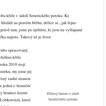
oba kříže v údolí Senetického potoka. Ke
ledali na pravém břehu, držíce se „jak lejno
 právě tam, jsme po ujištění, že jsou na vyšlapané
řka najisto. Takový už je život.
hrubo opracovaný,
eliéfem kříže
 roku 2010 stojí
 smrku, my jsme jej
přený zadní stranou
e jedná o hraniční
ly hranice území
Křížový kámen v údolí
 Lobkowitzů, které
Senetického potoka