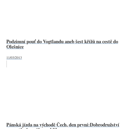
Podzimní pouť do Vogtlandu aneb šest křížů na cestě do
Olešnice
11/03/2013
Pánská jízda na východě Čech, den první:Dobrodružství