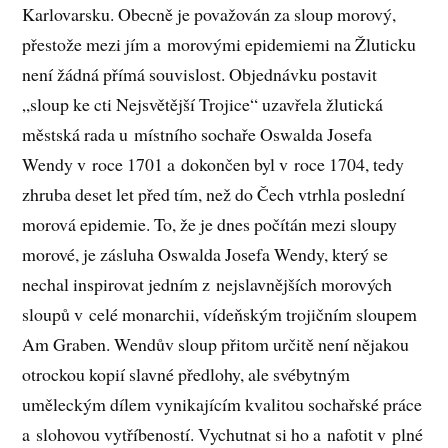
Karlovarsku. Obecně je považován za sloup morový,
přestože mezi jím a morovými epidemiemi na Žluticku
není žádná přímá souvislost. Objednávku postavit
„sloup ke cti Nejsvětější Trojice“ uzavřela žlutická
městská rada u místního sochaře Oswalda Josefa
Wendy v roce 1701 a dokončen byl v roce 1704, tedy
zhruba deset let před tím, než do Čech vtrhla poslední
morová epidemie. To, že je dnes počítán mezi sloupy
morové, je zásluha Oswalda Josefa Wendy, který se
nechal inspirovat jedním z nejslavnějších morových
sloupů v celé monarchii, vídeňským trojičním sloupem
Am Graben. Wendův sloup přitom určitě není nějakou
otrockou kopií slavné předlohy, ale svébytným
uměleckým dílem vynikajícím kvalitou sochařské práce
a slohovou vytříbeností. Vychutnat si ho a nafotit v plné