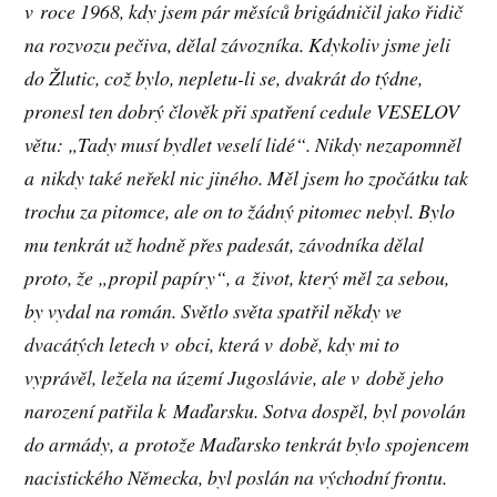
v roce 1968, kdy jsem pár měsíců brigádničil jako řidič
na rozvozu pečiva, dělal závozníka. Kdykoliv jsme jeli
do Žlutic, což bylo, nepletu-li se, dvakrát do týdne,
pronesl ten dobrý člověk při spatření cedule VESELOV
větu: „Tady musí bydlet veselí lidé“. Nikdy nezapomněl
a nikdy také neřekl nic jiného. Měl jsem ho zpočátku tak
trochu za pitomce, ale on to žádný pitomec nebyl. Bylo
mu tenkrát už hodně přes padesát, závodníka dělal
proto, že „propil papíry“, a život, který měl za sebou,
by vydal na román. Světlo světa spatřil někdy ve
dvacátých letech v obci, která v době, kdy mi to
vyprávěl, ležela na území Jugoslávie, ale v době jeho
narození patřila k Maďarsku. Sotva dospěl, byl povolán
do armády, a protože Maďarsko tenkrát bylo spojencem
nacistického Německa, byl poslán na východní frontu.