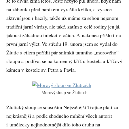
Je to divná zima letos. Ještě nebylo půl února, když nám
na záhonku před barákem vyrašila kvítka, a vysoce
aktivní jsou i bacily, takže už máme za sebou nejenom
tradiční jarní virózy, ale také, zatím z celé rodiny jen já,
jakousi záhadnou infekci v očích. A nakonec přišlo i na
první jarní výlet. Ve středu 19. února jsem se vydal do
Žlutic s cílem pořídit pár snímků tamního „morového“
sloupu a podívat se na kamenný kříž u kostela a křížový
kámen v kostele sv. Petra a Pavla.
Morový sloup ve Žluticích
Žlutický sloup se sousoším Nejsvětější Trojice platí za
nejkrásnější a podle shodného mínění všech autorit
i umělecky nejhodnotnější dílo toho druhu na