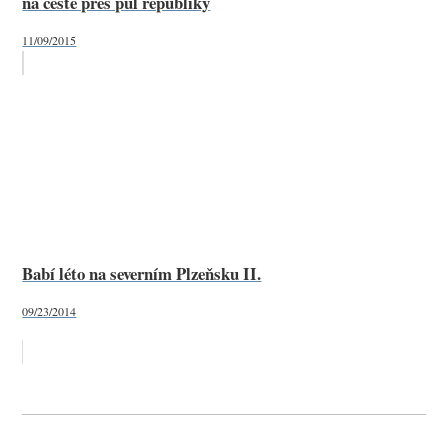
na cestě přes půl republiky
11/09/2015
Babí léto na severním Plzeňsku II.
09/23/2014