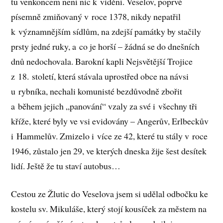
tu venkoncem není nic k vidění. Veselov, poprvé
písemně zmiňovaný v roce 1378, nikdy nepatřil
k významnějším sídlům, na zdejší památky by stačily
prsty jedné ruky, a co je horší – žádná se do dnešních
dnů nedochovala. Barokní kapli Nejsvětější Trojice
z 18. století, která stávala uprostřed obce na návsi
u rybníka, nechali komunisté bezdůvodně zbořit
a během jejich „panování“ vzaly za své i všechny tři
kříže, které byly ve vsi evidovány – Angerův, Erlbeckův
i Hammelův. Zmizelo i více ze 42, které tu stály v roce
1946, zůstalo jen 29, ve kterých dneska žije šest desítek
lidí. Ještě že tu staví autobus…
Cestou ze Žlutic do Veselova jsem si udělal odbočku ke
kostelu sv. Mikuláše, který stojí kousíček za městem na