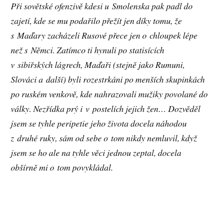
Při sovětské ofenzivě kdesi u Smolenska pak padl do
zajetí, kde se mu podařilo přežít jen díky tomu, že
s Maďary zacházeli Rusové přece jen o chloupek lépe
než s Němci. Zatímco ti hynuli po statisících
v sibiřských lágrech, Maďaři (stejně jako Rumuni,
Slováci a další) byli rozestrkáni po menších skupinkách
po ruském venkově, kde nahrazovali mužiky povolané do
války. Nezřídka prý i v postelích jejich žen… Dozvěděl
jsem se tyhle peripetie jeho života docela náhodou
z druhé ruky, sám od sebe o tom nikdy nemluvil, když
jsem se ho ale na tyhle věci jednou zeptal, docela
obšírně mi o tom povykládal.