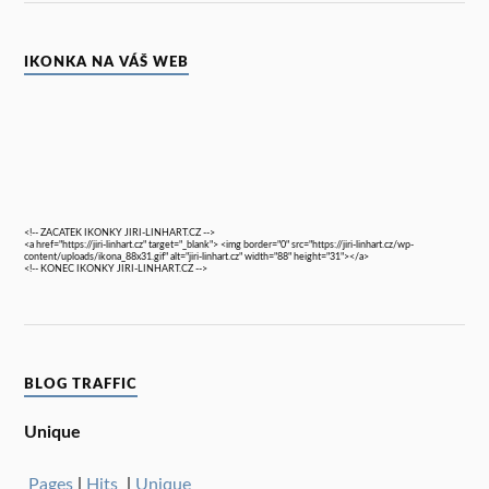
IKONKA NA VÁŠ WEB
<!-- ZACATEK IKONKY JIRI-LINHART.CZ -->
<a href="https://jiri-linhart.cz" target="_blank"> <img border="0" src="https://jiri-linhart.cz/wp-
content/uploads/ikona_88x31.gif" alt="jiri-linhart.cz" width="88" height="31"></a>
<!-- KONEC IKONKY JIRI-LINHART.CZ -->
BLOG TRAFFIC
Unique
Pages
|
Hits
|
Unique