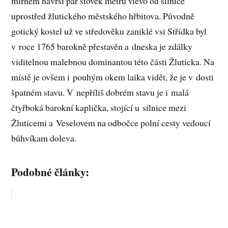
mírném návrší pár stovek metrů vlevo od silnice
uprostřed žlutického městského hřbitova. Původně
gotický kostel už ve středověku zaniklé vsi Střídka byl
v roce 1765 barokně přestavěn a dneska je zdálky
viditelnou malebnou dominantou této části Žluticka. Na
místě je ovšem i pouhým okem laika vidět, že je v dosti
špatném stavu. V nepříliš dobrém stavu je i malá
čtyřboká barokní kaplička, stojící u silnice mezi
Žluticemi a Veselovem na odbočce polní cesty vedoucí
bůhvíkam doleva.
Podobné články: