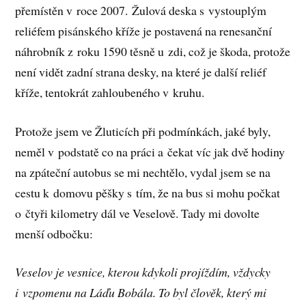
přemístěn v roce 2007. Žulová deska s vystouplým
reliéfem pisánského kříže je postavená na renesanční
náhrobník z roku 1590 těsně u zdi, což je škoda, protože
není vidět zadní strana desky, na které je další reliéf
kříže, tentokrát zahloubeného v kruhu.
Protože jsem ve Žluticích při podmínkách, jaké byly,
neměl v podstatě co na práci a čekat víc jak dvě hodiny
na zpáteční autobus se mi nechtělo, vydal jsem se na
cestu k domovu pěšky s tím, že na bus si mohu počkat
o čtyři kilometry dál ve Veselově. Tady mi dovolte
menší odbočku:
Veselov je vesnice, kterou kdykoli projíždím, vždycky
i vzpomenu na Láďu Bobála. To byl člověk, který mi