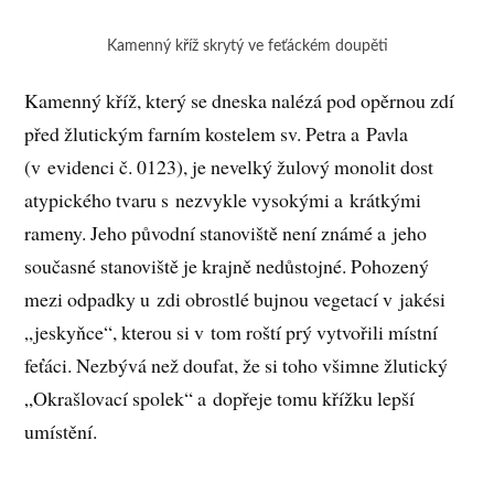
Kamenný kříž skrytý ve feťáckém doupěti
Kamenný kříž, který se dneska nalézá pod opěrnou zdí
před žlutickým farním kostelem sv. Petra a Pavla
(v evidenci č. 0123), je nevelký žulový monolit dost
atypického tvaru s nezvykle vysokými a krátkými
rameny. Jeho původní stanoviště není známé a jeho
současné stanoviště je krajně nedůstojné. Pohozený
mezi odpadky u zdi obrostlé bujnou vegetací v jakési
„jeskyňce“, kterou si v tom roští prý vytvořili místní
feťáci. Nezbývá než doufat, že si toho všimne žlutický
„Okrašlovací spolek“ a dopřeje tomu křížku lepší
umístění.