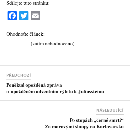
Sdílejte tuto stránku:
Fa
T
E
ce
wi
m
bo
tte
ail
Ohodnoťte článek:
ok
r
(zatím nehodnoceno)
PŘEDCHOZÍ
Poněkud opožděná zpráva
o opožděném adventním výletu k Juliussteinu
NÁSLEDUJÍCÍ
Po stopách „černé smrti“
Za morovými sloupy na Karlovarsku