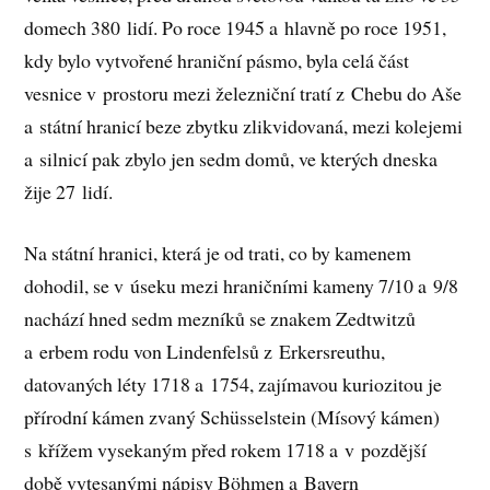
domech 380 lidí. Po roce 1945 a hlavně po roce 1951,
kdy bylo vytvořené hraniční pásmo, byla celá část
vesnice v prostoru mezi železniční tratí z Chebu do Aše
a státní hranicí beze zbytku zlikvidovaná, mezi kolejemi
a silnicí pak zbylo jen sedm domů, ve kterých dneska
žije 27 lidí.
Na státní hranici, která je od trati, co by kamenem
dohodil, se v úseku mezi hraničními kameny 7/10 a 9/8
nachází hned sedm mezníků se znakem Zedtwitzů
a erbem rodu von Lindenfelsů z Erkersreuthu,
datovaných léty 1718 a 1754, zajímavou kuriozitou je
přírodní kámen zvaný Schüsselstein (Mísový kámen)
s křížem vysekaným před rokem 1718 a v pozdější
době vytesanými nápisy Böhmen a Bayern