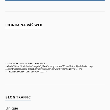
IKONKA NA VÁŠ WEB
<!-- ZACATEK IKONKY JIRI-LINHART.CZ -->
<a href="https://jiri-linhart.cz" target="_blank"> <img border="0" src="https://jiri-linhart.cz/wp-
content/uploads/ikona_88x31.gif" alt="jiri-linhart.cz" width="88" height="31"></a>
<!-- KONEC IKONKY JIRI-LINHART.CZ -->
BLOG TRAFFIC
Unique