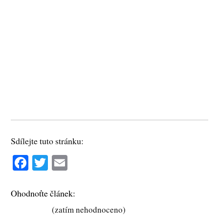
Sdílejte tuto stránku:
Fa
T
E
ce
wi
m
bo
tte
ail
Ohodnoťte článek:
ok
r
(zatím nehodnoceno)