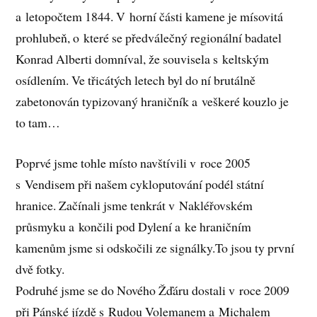
a letopočtem 1844. V horní části kamene je mísovitá
prohlubeň, o které se předválečný regionální badatel
Konrad Alberti domníval, že souvisela s keltským
osídlením. Ve třicátých letech byl do ní brutálně
zabetonován typizovaný hraničník a veškeré kouzlo je
to tam…
Poprvé jsme tohle místo navštívili v roce 2005
s Vendisem při našem cykloputování podél státní
hranice. Začínali jsme tenkrát v Nakléřovském
průsmyku a končili pod Dylení a ke hraničním
kamenům jsme si odskočili ze signálky.To jsou ty první
dvě fotky.
Podruhé jsme se do Nového Žďáru dostali v roce 2009
při Pánské jízdě s Rudou Volemanem a Michalem