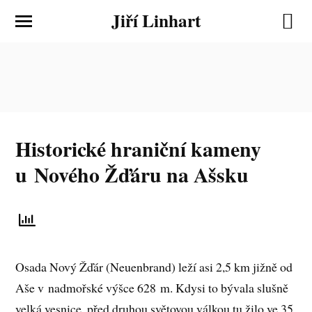
Jiří Linhart
Historické hraniční kameny
u Nového Žďáru na Ašsku
Osada Nový Žďár (Neuenbrand) leží asi 2,5 km jižně od
Aše v nadmořské výšce 628 m. Kdysi to bývala slušně
velká vesnice, před druhou světovou válkou tu žilo ve 35