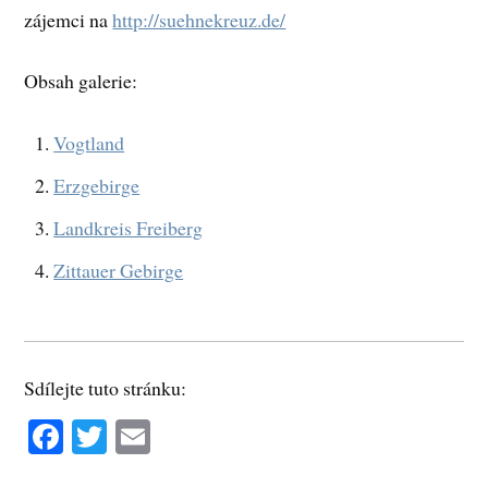
zájemci na
http://suehnekreuz.de/
Obsah galerie:
Vogtland
Erzgebirge
Landkreis Freiberg
Zittauer Gebirge
Sdílejte tuto stránku:
Fa
T
E
ce
wi
m