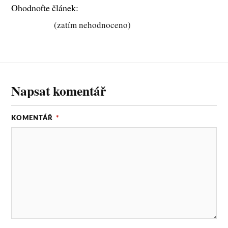
bo
tte
ail
Ohodnoťte článek:
ok
r
(zatím nehodnoceno)
Napsat komentář
KOMENTÁŘ
*