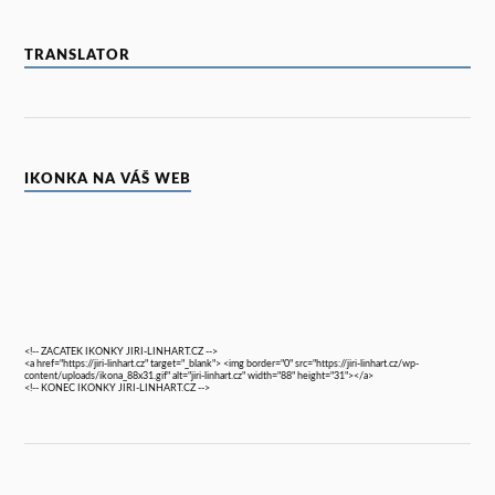
TRANSLATOR
IKONKA NA VÁŠ WEB
<!-- ZACATEK IKONKY JIRI-LINHART.CZ -->
<a href="https://jiri-linhart.cz" target="_blank"> <img border="0" src="https://jiri-linhart.cz/wp-
content/uploads/ikona_88x31.gif" alt="jiri-linhart.cz" width="88" height="31"></a>
<!-- KONEC IKONKY JIRI-LINHART.CZ -->