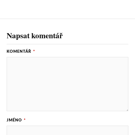
o
t
i
o
e
l
k
r
Napsat komentář
KOMENTÁŘ
*
JMÉNO
*