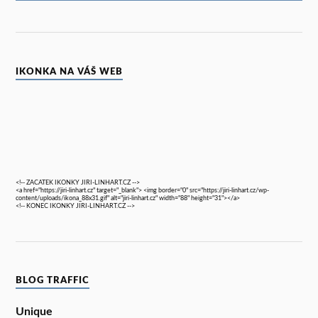
IKONKA NA VÁŠ WEB
<!-- ZACATEK IKONKY JIRI-LINHART.CZ -->
<a href="https://jiri-linhart.cz" target="_blank"> <img border="0" src="https://jiri-linhart.cz/wp-
content/uploads/ikona_88x31.gif" alt="jiri-linhart.cz" width="88" height="31"></a>
<!-- KONEC IKONKY JIRI-LINHART.CZ -->
BLOG TRAFFIC
Unique