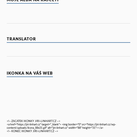
MOJE ALBA NA RAJČETI
TRANSLATOR
IKONKA NA VÁŠ WEB
<!-- ZACATEK IKONKY JIRI-LINHART.CZ -->
<a href="https://jiri-linhart.cz" target="_blank"> <img border="0" src="https://jiri-linhart.cz/wp-
content/uploads/ikona_88x31.gif" alt="jiri-linhart.cz" width="88" height="31"></a>
<!-- KONEC IKONKY JIRI-LINHART.CZ -->