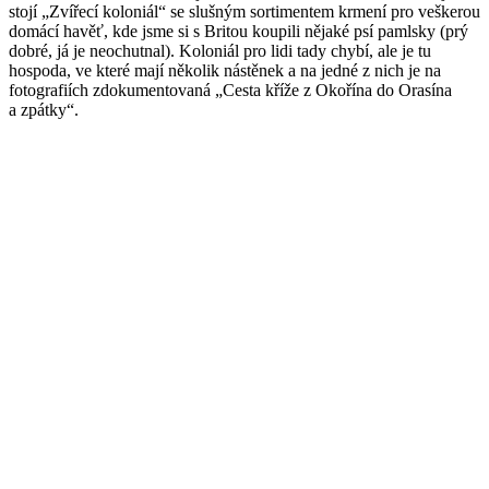
stojí „Zvířecí koloniál“ se slušným sortimentem krmení pro veškerou
domácí havěť, kde jsme si s Britou koupili nějaké psí pamlsky (prý
dobré, já je neochutnal). Koloniál pro lidi tady chybí, ale je tu
hospoda, ve které mají několik nástěnek a na jedné z nich je na
fotografiích zdokumentovaná „Cesta kříže z Okořína do Orasína
a zpátky“.