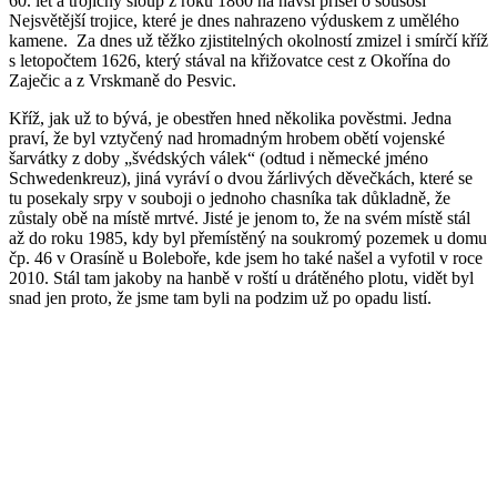
60. let a trojičný sloup z roku 1860 na návsi přišel o sousoší
Nejsvětější trojice, které je dnes nahrazeno výduskem z umělého
kamene. Za dnes už těžko zjistitelných okolností zmizel i smírčí kříž
s letopočtem 1626, který stával na křižovatce cest z Okořína do
Zaječic a z Vrskmaně do Pesvic.
Kříž, jak už to bývá, je obestřen hned několika pověstmi. Jedna
praví, že byl vztyčený nad hromadným hrobem obětí vojenské
šarvátky z doby „švédských válek“ (odtud i německé jméno
Schwedenkreuz), jiná vyráví o dvou žárlivých děvečkách, které se
tu posekaly srpy v souboji o jednoho chasníka tak důkladně, že
zůstaly obě na místě mrtvé. Jisté je jenom to, že na svém místě stál
až do roku 1985, kdy byl přemístěný na soukromý pozemek u domu
čp. 46 v Orasíně u Boleboře, kde jsem ho také našel a vyfotil v roce
2010. Stál tam jakoby na hanbě v roští u drátěného plotu, vidět byl
snad jen proto, že jsme tam byli na podzim už po opadu listí.