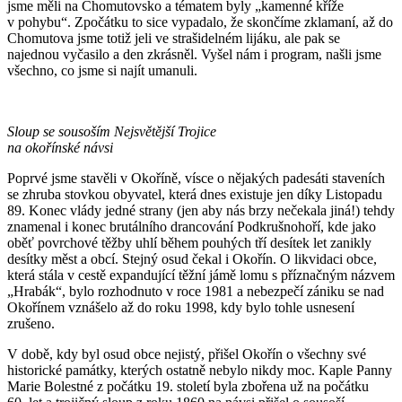
jsme měli na Chomutovsko a tématem byly „kamenné kříže
v pohybu“. Zpočátku to sice vypadalo, že skončíme zklamaní, až do
Chomutova jsme totiž jeli ve strašidelném lijáku, ale pak se
najednou vyčasilo a den zkrásněl. Vyšel nám i program, našli jsme
všechno, co jsme si najít umanuli.
Sloup se sousoším Nejsvětější Trojice
na okořínské návsi
Poprvé jsme stavěli v Okoříně, vísce o nějakých padesáti staveních
se zhruba stovkou obyvatel, která dnes existuje jen díky Listopadu
89. Konec vlády jedné strany (jen aby nás brzy nečekala jiná!) tehdy
znamenal i konec brutálního drancování Podkrušnohoří, kde jako
oběť povrchové těžby uhlí během pouhých tří desítek let zanikly
desítky měst a obcí. Stejný osud čekal i Okořín. O likvidaci obce,
která stála v cestě expandující těžní jámě lomu s příznačným názvem
„Hrabák“, bylo rozhodnuto v roce 1981 a nebezpečí zániku se nad
Okořínem vznášelo až do roku 1998, kdy bylo tohle usnesení
zrušeno.
V době, kdy byl osud obce nejistý, přišel Okořín o všechny své
historické památky, kterých ostatně nebylo nikdy moc. Kaple Panny
Marie Bolestné z počátku 19. století byla zbořena už na počátku