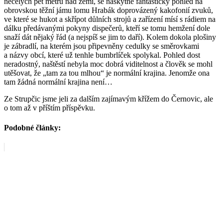
necelých pět metrů nad zemí, se naskytne fantastický pohled na
obrovskou těžní jámu lomu Hrabák doprovázený kakofonií zvuků,
ve které se hukot a skřípot důlních strojů a zařízení mísí s rádiem na
dálku předávanými pokyny dispečerů, kteří se tomu hemžení dole
snaží dát nějaký řád (a nejspíš se jim to daří). Kolem dokola plošiny
je zábradlí, na kterém jsou připevněny cedulky se směrovkami
a názvy obcí, které už tenhle bumbrlíček spolykal. Pohled dost
neradostný, naštěstí nebyla moc dobrá viditelnost a člověk se mohl
utěšovat, že „tam za tou mlhou“ je normální krajina. Jenomže ona
tam žádná normální krajina není…
Ze Strupčic jsme jeli za dalším zajímavým křížem do Černovic, ale
o tom až v příštím příspěvku.
Podobné články: