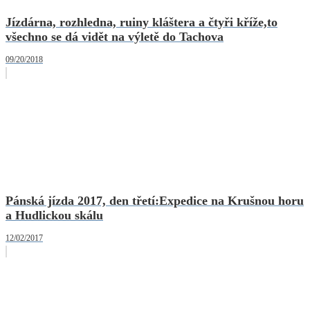
Jízdárna, rozhledna, ruiny kláštera a čtyři kříže,to
všechno se dá vidět na výletě do Tachova
09/20/2018
Pánská jízda 2017, den třetí:Expedice na Krušnou horu
a Hudlickou skálu
12/02/2017