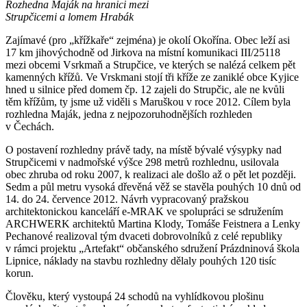
Rozhedna Maják na hranici mezi
Strupčicemi a lomem Hrabák
Zajímavé (pro „křížkaře“ zejména) je okolí Okořína. Obec leží asi
17 km jihovýchodně od Jirkova na místní komunikaci III/25118
mezi obcemi Vsrkmaň a Strupčice, ve kterých se nalézá celkem pět
kamenných křížů. Ve Vrskmani stojí tři kříže ze zaniklé obce Kyjice
hned u silnice před domem čp. 12 zajeli do Strupčic, ale ne kvůli
těm křížům, ty jsme už viděli s Maruškou v roce 2012. Cílem byla
rozhledna Maják, jedna z nejpozoruhodnějších rozhleden
v Čechách.
O postavení rozhledny právě tady, na místě bývalé výsypky nad
Strupčicemi v nadmořské výšce 298 metrů rozhlednu, usilovala
obec zhruba od roku 2007, k realizaci ale došlo až o pět let později.
Sedm a půl metru vysoká dřevěná věž se stavěla pouhých 10 dnů od
14. do 24. července 2012. Návrh vypracovaný pražskou
architektonickou kanceláří e-MRAK ve spolupráci se sdružením
ARCHWERK architektů Martina Klody, Tomáše Feistnera a Lenky
Pechanové realizoval tým dvaceti dobrovolníků z celé republiky
v rámci projektu „Artefakt“ občanského sdružení Prázdninová škola
Lipnice, náklady na stavbu rozhledny dělaly pouhých 120 tisíc
korun.
Člověku, který vystoupá 24 schodů na vyhlídkovou plošinu