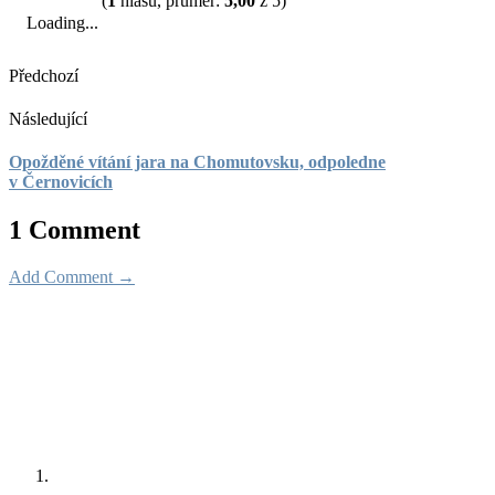
(
1
hlasů, průměr:
5,00
z 5)
Loading...
Předchozí
Následující
Opožděné vítání jara na Chomutovsku, odpoledne
v Černovicích
1 Comment
Add Comment →