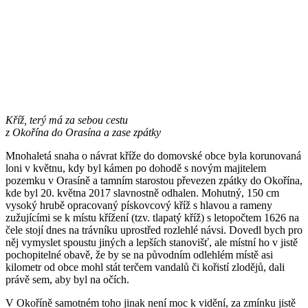
Kříž, terý má za sebou cestu
z Okořína do Orasína a zase zpátky
Mnohaletá snaha o návrat kříže do domovské obce byla korunovaná
loni v květnu, kdy byl kámen po dohodě s novým majitelem
pozemku v Orasíně a tamním starostou převezen zpátky do Okořína,
kde byl 20. května 2017 slavnostně odhalen. Mohutný, 150 cm
vysoký hrubě opracovaný pískovcový kříž s hlavou a rameny
zužujícími se k místu křížení (tzv. tlapatý kříž) s letopočtem 1626 na
čele stojí dnes na trávníku uprostřed rozlehlé návsi. Dovedl bych pro
něj vymyslet spoustu jiných a lepších stanovišť, ale místní ho v jistě
pochopitelné obavě, že by se na původním odlehlém místě asi
kilometr od obce mohl stát terčem vandalů či kořistí zlodějů, dali
právě sem, aby byl na očích.
V Okoříně samotném toho jinak není moc k vidění, za zmínku jistě