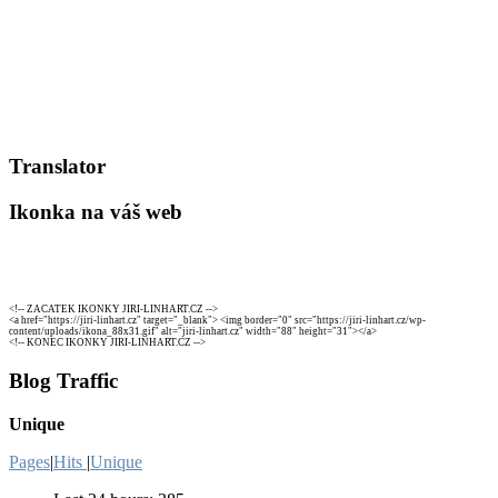
Translator
Ikonka na váš web
<!-- ZACATEK IKONKY JIRI-LINHART.CZ -->
<a href="https://jiri-linhart.cz" target="_blank"> <img border="0" src="https://jiri-linhart.cz/wp-
content/uploads/ikona_88x31.gif" alt="jiri-linhart.cz" width="88" height="31"></a>
<!-- KONEC IKONKY JIRI-LINHART.CZ -->
Blog Traffic
Unique
Pages
|
Hits
|
Unique