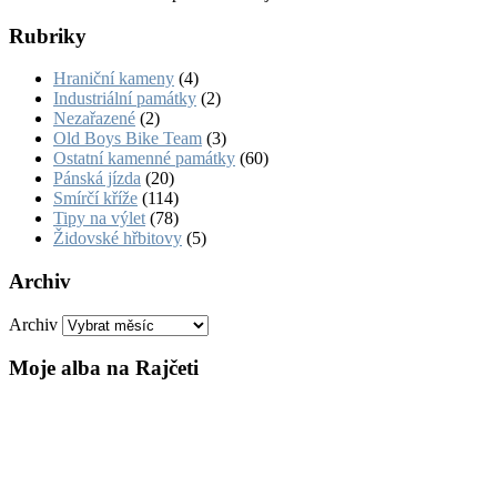
Rubriky
Hraniční kameny
(4)
Industriální památky
(2)
Nezařazené
(2)
Old Boys Bike Team
(3)
Ostatní kamenné památky
(60)
Pánská jízda
(20)
Smírčí kříže
(114)
Tipy na výlet
(78)
Židovské hřbitovy
(5)
Archiv
Archiv
Moje alba na Rajčeti