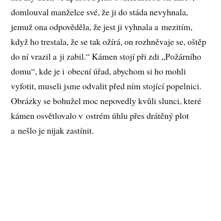
domlouval manželce své, že ji do stáda nevyhnala,
jemuž ona odpověděla, že jest ji vyhnala a mezitím,
když ho trestala, že se tak ožírá, on rozhněvaje se, oštěp
do ní vrazil a ji zabil.“ Kámen stojí při zdi „Požárního
domu“, kde je i obecní úřad, abychom si ho mohli
vyfotit, museli jsme odvalit před ním stojící popelnici.
Obrázky se bohužel moc nepovedly kvůli slunci, které
kámen osvětlovalo v ostrém úhlu přes drátěný plot
a nešlo je nijak zastínit.