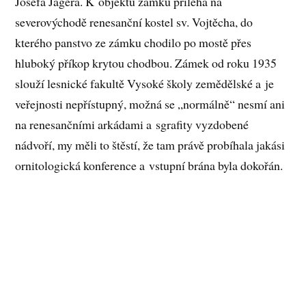
Josefa Jägera. K objektu zámku přiléhá na
severovýchodě renesanční kostel sv. Vojtěcha, do
kterého panstvo ze zámku chodilo po mostě přes
hluboký příkop krytou chodbou. Zámek od roku 1935
slouží lesnické fakultě Vysoké školy zemědělské a je
veřejnosti nepřístupný, možná se „normálně“ nesmí ani
na renesančními arkádami a sgrafity vyzdobené
nádvoří, my měli to štěstí, že tam právě probíhala jakási
ornitologická konference a vstupní brána byla dokořán.