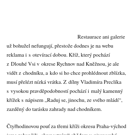
Restaurace ani galerie
už bohužel nefungují, přestože dodnes je na webu
reklama i s otevírací dobou. Kříž, který pochází
z Dlouhé Vsi v okrese Rychnov nad Kněžnou, je ale
vidět z chodníku, a kdo si ho chce prohlédnout zblízka,
musí přelézt nízká vrátka. Z dílny Vladimíra Preclíka
s vysokou pravděpodobností pochází i malý kamenný
křížek s nápisem „Raduj se, jinochu, ze svého mládí“,
zazděný do tarásku zahrady nad chodníkem.
Čtyřhodinovou pouť za třemi kříži okresu Praha-východ
jsme zakončili „slavnostním“ obědem v pivovarské