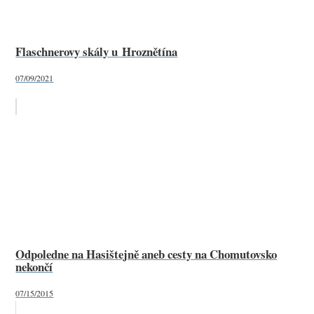
Flaschnerovy skály u Hroznětína
07/09/2021
Odpoledne na Hasištejně aneb cesty na Chomutovsko
nekončí
07/15/2015