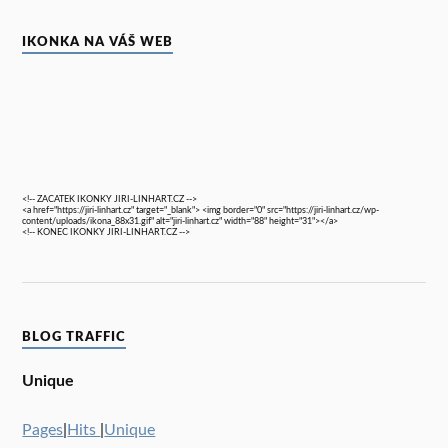
IKONKA NA VÁŠ WEB
<!-- ZACATEK IKONKY JIRI-LINHART.CZ -->
<a href="https://jiri-linhart.cz" target="_blank"> <img border="0" src="https://jiri-linhart.cz/wp-
content/uploads/ikona_88x31.gif" alt="jiri-linhart.cz" width="88" height="31"></a>
<!-- KONEC IKONKY JIRI-LINHART.CZ -->
BLOG TRAFFIC
Unique
Pages
|
Hits
|
Unique