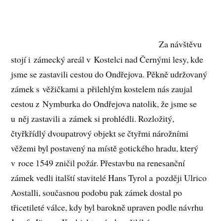
Za návštěvu
stojí i zámecký areál v Kostelci nad Černými lesy, kde
jsme se zastavili cestou do Ondřejova. Pěkně udržovaný
zámek s věžičkami a přilehlým kostelem nás zaujal
cestou z Nymburka do Ondřejova natolik, že jsme se
u něj zastavili a zámek si prohlédli. Rozložitý,
čtyřkřídlý dvoupatrový objekt se čtyřmi nárožními
věžemi byl postavený na místě gotického hradu, který
v roce 1549 zničil požár. Přestavbu na renesanční
zámek vedli italští stavitelé Hans Tyrol a později Ulrico
Aostalli, současnou podobu pak zámek dostal po
třicetileté válce, kdy byl barokně upraven podle návrhu