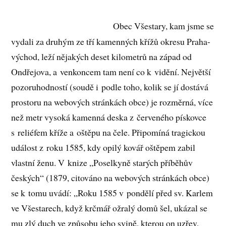
Obec Všestary, kam jsme se
vydali za druhým ze tří kamenných křížů okresu Praha-
východ, leží nějakých deset kilometrů na západ od
Ondřejova, a venkoncem tam není co k vidění. Největší
pozoruhodností (soudě i podle toho, kolik se jí dostává
prostoru na webových stránkách obce) je rozměrná, více
než metr vysoká kamenná deska z červeného pískovce
s reliéfem kříže a oštěpu na čele. Připomíná tragickou
událost z roku 1585, kdy opilý kovář oštěpem zabil
vlastní ženu. V knize „Poselkyně starých příběhův
českých“ (1879, citováno na webových stránkách obce)
se k tomu uvádí: „Roku 1585 v pondělí před sv. Karlem
ve Všestarech, když krčmář ožralý domů šel, ukázal se
mu zlý duch ve způsobu jeho svině, kterou on uzřev,