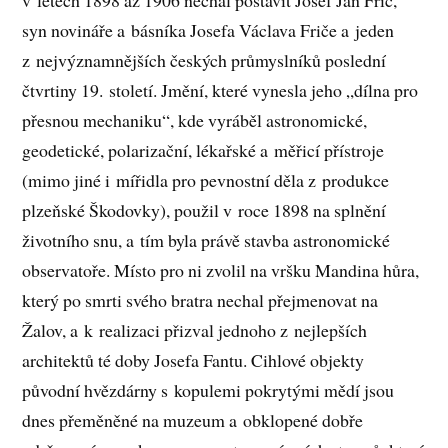
syn novináře a básníka Josefa Václava Friče a jeden
z nejvýznamnějších českých průmyslníků poslední
čtvrtiny 19. století. Jmění, které vynesla jeho „dílna pro
přesnou mechaniku“, kde vyráběl astronomické,
geodetické, polarizační, lékařské a měřicí přístroje
(mimo jiné i mířidla pro pevnostní děla z produkce
plzeňské Škodovky), použil v roce 1898 na splnění
životního snu, a tím byla právě stavba astronomické
observatoře. Místo pro ni zvolil na vršku Mandina hůra,
který po smrti svého bratra nechal přejmenovat na
Žalov, a k realizaci přizval jednoho z nejlepších
architektů té doby Josefa Fantu. Cihlové objekty
původní hvězdárny s kopulemi pokrytými mědí jsou
dnes přeměněné na muzeum a obklopené dobře