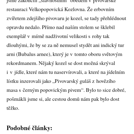
restauraci Velkopopovická Kozlovna. Že erbovním
zvířetem zdejšího pivovaru je kozel, se tady přehlédnout
opravdu nedalo. Přímo nad naším stolem se šklebil
exemplář v mírně nadživotní velikosti s rohy tak
dlouhými, že by se za ně nemusel stydět ani indický tur
arni (Bubalus arnee), který je v tomto oboru světovým
rekordmanem. Nějaký kozel se dost možná skrýval
i v jídle, které nám tu naservírovali, a které na jídelním
lístku inzerovali jako „Pivovarský guláš z hovězího
masa s černým popovickým pivem“. Bylo to sice dobré,
pošmákli jsme si, ale cestou domů nám pak bylo dost
těžko.
Podobné články: