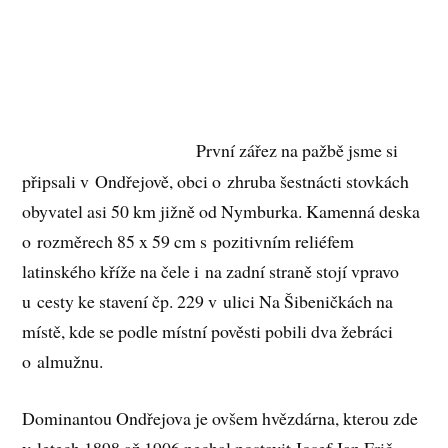
První zářez na pažbě jsme si
připsali v Ondřejově, obci o zhruba šestnácti stovkách
obyvatel asi 50 km jižně od Nymburka. Kamenná deska
o rozměrech 85 x 59 cm s pozitivním reliéfem
latinského kříže na čele i na zadní straně stojí vpravo
u cesty ke stavení čp. 229 v ulici Na Šibeničkách na
místě, kde se podle místní pověsti pobili dva žebráci
o almužnu.
Dominantou Ondřejova je ovšem hvězdárna, kterou zde
v letech 1898 až 1906 nechal postavit Josef Jan Frič,