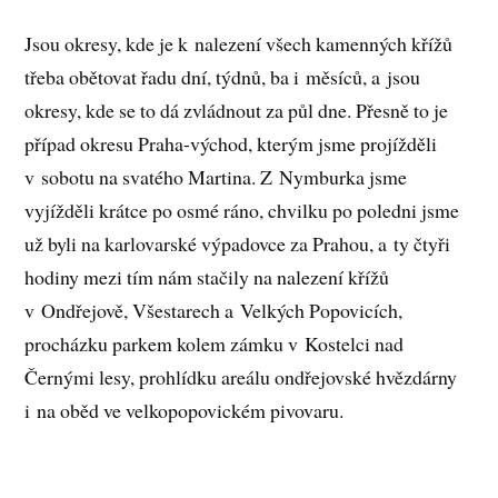
Jsou okresy, kde je k nalezení všech kamenných křížů
třeba obětovat řadu dní, týdnů, ba i měsíců, a jsou
okresy, kde se to dá zvládnout za půl dne. Přesně to je
případ okresu Praha-východ, kterým jsme projížděli
v sobotu na svatého Martina. Z Nymburka jsme
vyjížděli krátce po osmé ráno, chvilku po poledni jsme
už byli na karlovarské výpadovce za Prahou, a ty čtyři
hodiny mezi tím nám stačily na nalezení křížů
v Ondřejově, Všestarech a Velkých Popovicích,
procházku parkem kolem zámku v Kostelci nad
Černými lesy, prohlídku areálu ondřejovské hvězdárny
i na oběd ve velkopopovickém pivovaru.