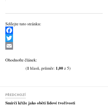
Sdílejte tuto stránku:
F
a
T
c
w
E
Ohodnoťte článek:
e
i
m
1
1,00
(
hlasů, průměr:
z 5)
b
t
a
o
t
i
o
e
l
k
r
PŘEDCHOZÍ
Smírčí kříže jako oběti lidové tvořivosti