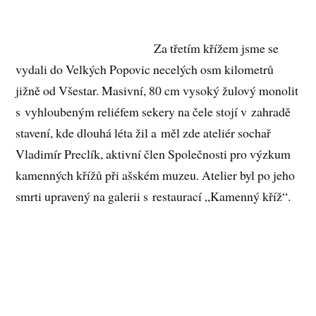
Za třetím křížem jsme se
vydali do Velkých Popovic necelých osm kilometrů
jižně od Všestar. Masivní, 80 cm vysoký žulový monolit
s vyhloubeným reliéfem sekery na čele stojí v zahradě
stavení, kde dlouhá léta žil a měl zde ateliér sochař
Vladimír Preclík, aktivní člen Společnosti pro výzkum
kamenných křížů při ašském muzeu. Atelier byl po jeho
smrti upravený na galerii s restaurací „Kamenný kříž“.