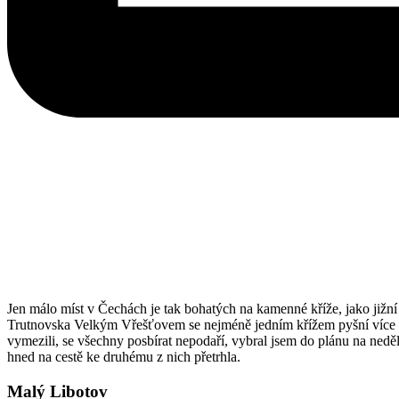
Jen málo míst v Čechách je tak bohatých na kamenné kříže, jako jižn
Trutnovska Velkým Vřešťovem se nejméně jedním křížem pyšní více než 
vymezili, se všechny posbírat nepodaří, vybral jsem do plánu na nedělní
hned na cestě ke druhému z nich přetrhla.
Malý Libotov