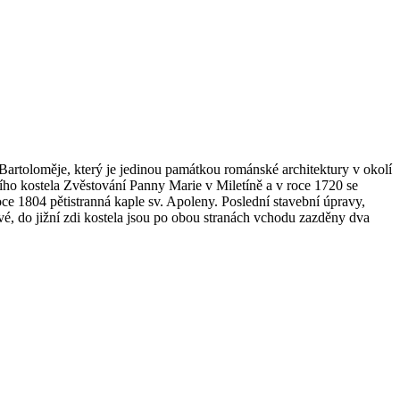
 Bartoloměje, který je jedinou památkou románské architektury v okolí
arního kostela Zvěstování Panny Marie v Miletíně a v roce 1720 se
oce 1804 pětistranná kaple sv. Apoleny. Poslední stavební úpravy,
vé, do jižní zdi kostela jsou po obou stranách vchodu zazděny dva