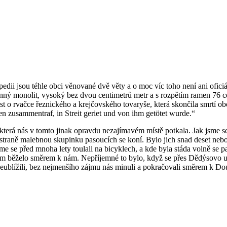
dii jsou téhle obci věnované dvě věty a o moc víc toho není ani oficiá
nný monolit, vysoký bez dvou centimetrů metr a s rozpětím ramen 76 ce
t o rvačce řeznického a krejčovského tovaryše, která skončila smrtí 
en zusammentraf, in Streit geriet und von ihm getötet wurde.“
terá nás v tomto jinak opravdu nezajímavém místě potkala. Jak jsme se t
 straně malebnou skupinku pasoucích se koní. Bylo jich snad deset nebo
e se před mnoha lety toulali na bicyklech, a kde byla stáda volně se pas
lem běželo směrem k nám. Nepříjemné to bylo, když se přes Dědýsovo uj
tí neublížili, bez nejmenšího zájmu nás minuli a pokračovali směrem k