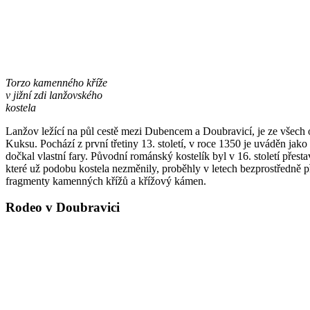
Torzo kamenného kříže
v jižní zdi lanžovského
kostela
Lanžov ležící na půl cestě mezi Dubencem a Doubravicí, je ze všech o
Kuksu. Pochází z první třetiny 13. století, v roce 1350 je uváděn jako
dočkal vlastní fary. Původní románský kostelík byl v 16. století přes
které už podobu kostela nezměnily, proběhly v letech bezprostředně p
fragmenty kamenných křížů a křížový kámen.
Rodeo v Doubravici