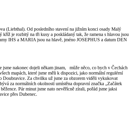
ova (Liebthal). Od posledního stavení na jižním konci osady Malý
 kříž je rozbitý na tři kusy a poskládaný tak, že ramena s hlavou jsou
gramy IHS a MARIA jsou na hlavě, jméno JOSEPHUS a datum DEN
, že jsme nakonec dojeli někam jinam, může něco, co bych v Čechách
všech mapách, které jsme měli k dispozici, jako normální regulérní
 do Doubravice. Za chvilku už jsme za obzorem viděli vykukovat
 kde bývá za normálních okolností umístěna dopravní značka „Začátek
 běžence. Pár minut jsme nato nevěřícně zírali, pořád jsme jaksi
bravice přes Dubenec.