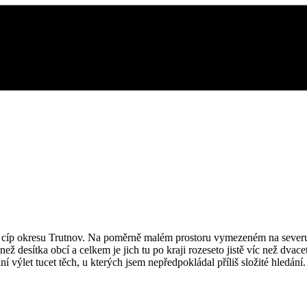
í cíp okresu Trutnov. Na poměrně malém prostoru vymezeném na severu s
desítka obcí a celkem je jich tu po kraji rozeseto jistě víc než dvac
 výlet tucet těch, u kterých jsem nepředpokládal příliš složité hledání. 