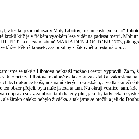
ýt, v lesíku jižně od osady Malý Libotov, místní části „velkého“ Libot
stě kroků kříž je v řídkém vysokém lese vidět na padesát metrů. Mohutný
PHUS HILFERT a na zadní straně MARIA DEN 4 OCTOBR 1703, pikto
kříže. Pěkný kousek, zasloužil by si šikovného restaurátora…
kam jsme se také z Libotova nejkratší možnou cestou vypravili. Za to
 asi kilometr za Libotovem odbočovala doprava asfaltka, zakreslená na 
ovrch byl dokonce lepší, než na některých okreskách, a vedla skutečně
sme ten obzor přejeli, byla naše jistota ta tam. Na okraji vesnice, tam,
 i doprava se až za obzor táhl drátěný plot, jako by tady čekali syrské
, ale široko daleko nebylo živáčka, a tak jsme se otočili a jeli do Dou