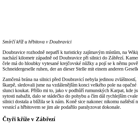
Smírčí kříž u hřbitova v Doubravici
Doubravice rozhodně nepatří k turisticky zajímavým místům, na Wikipe
nachází kilometr západně od Doubravice při silnici do Zábřezí. Kame
čele má do hloubky vytesané krejčovské nůžky a pojí se k němu pověs
Schneidergeselle ruhen, der an dieser Stelle mit einem anderen Gesell
Zamčená brána na silnici před Doubravicí nebyla jedinou zvláštností, k
škarpě, sledovali jsme na vzdálenějším konci velkého pole na opačné
slunci koukat. Přišlo mi to, jako v podhůří rumunských Karpat, kde jsm
sytosti nabažit, dalo se stádečko do pohybu a čím dál rychlejším cva
silnici dostala a blížila se k nám. Koně sice nakonec nikomu naštěs
vesnicí a hřbitovem se jim ale podařilo paralyzovat dokonale.
Čtyři kříže v Zábřezí