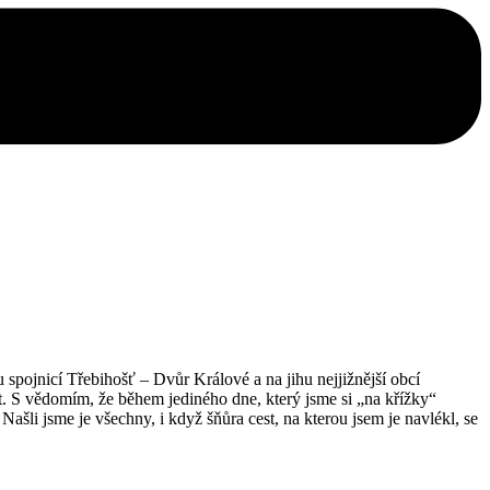
pojnicí Třebihošť – Dvůr Králové a na jihu nejjižnější obcí
et. S vědomím, že během jediného dne, který jsme si „na křížky“
Našli jsme je všechny, i když šňůra cest, na kterou jsem je navlékl, se