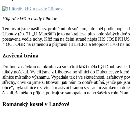
Hilfertův kříž u osady Libotov
Ten první jsme našli bez problémů přesně tam, kde měl podle popisu b
Libotov (čp. 71 „U Marešů“) je to na kraj lesa přes pole slabých dvě 
postavena vedle nohy. Kříž má na čelní straně nápis IHS JOSE
4 OCTOBR na ramenou a příjmení HILFERT a letopočet 1703 na noze 
Zavřená brána
Druhou zastávkou na okruhu za smírčími kříži měla být Doubravice, 
nikdy nečekal. Vyjeli jsme z Libotova po silnici do Dubence, ze které
silnice místního významu. Vypadala tak i ve skutečnosti, asfaltový p
střechy, chvilku jsme si libovali, jak nám to dobře ubíhá, jenže jak j
obce“, byla silnice uzavřená masivní bránou s visacím zámkem a doleva
čekali, že někdo přijde, policajt se samopalem nebo šašek s rolničkami
Románský kostel v Lanžově