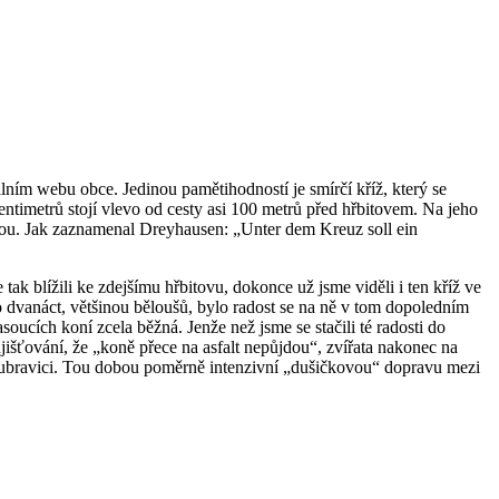
lním webu obce. Jedinou pamětihodností je smírčí kříž, který se
ntimetrů stojí vlevo od cesty asi 100 metrů před hřbitovem. Na jeho
obou. Jak zaznamenal Dreyhausen: „Unter dem Kreuz soll ein
ak blížili ke zdejšímu hřbitovu, dokonce už jsme viděli i ten kříž ve
 dvanáct, většinou běloušů, bylo radost se na ně v tom dopoledním
oucích koní zcela běžná. Jenže než jsme se stačili té radosti do
išťování, že „koně přece na asfalt nepůjdou“, zvířata nakonec na
 Doubravici. Tou dobou poměrně intenzivní „dušičkovou“ dopravu mezi