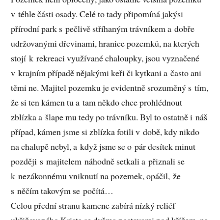
v téhle části osady. Celé to tady připomíná jakýsi
přírodní park s pečlivě stříhaným trávníkem a dobře
udržovanými dřevinami, hranice pozemků, na kterých
stojí k rekreaci využívané chaloupky, jsou vyznačené
v krajním případě nějakými keři či kytkani a často ani
těmi ne. Majitel pozemku je evidentně srozuměný s tím,
že si ten kámen tu a tam někdo chce prohlédnout
zblízka a šlape mu tedy po trávníku. Byl to ostatně i náš
případ, kámen jsme si zblízka fotili v době, kdy nikdo
na chalupě nebyl, a když jsme se o pár desítek minut
později s majitelem náhodně setkali a přiznali se
k nezákonnému vniknutí na pozemek, opáčil, že
s něčím takovým se počítá…
Celou přední stranu kamene zabírá nízký reliéf