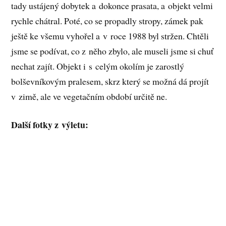
tady ustájený dobytek a dokonce prasata, a objekt velmi
rychle chátral. Poté, co se propadly stropy, zámek pak
ještě ke všemu vyhořel a v roce 1988 byl stržen. Chtěli
jsme se podívat, co z něho zbylo, ale museli jsme si chuť
nechat zajít. Objekt i s celým okolím je zarostlý
bolševníkovým pralesem, skrz který se možná dá projít
v zimě, ale ve vegetačním období určitě ne.
Další fotky z výletu: