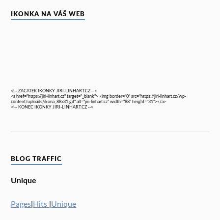
IKONKA NA VÁŠ WEB
<!-- ZACATEK IKONKY JIRI-LINHART.CZ -->
<a href="https://jiri-linhart.cz" target="_blank"> <img border="0" src="https://jiri-linhart.cz/wp-
content/uploads/ikona_88x31.gif" alt="jiri-linhart.cz" width="88" height="31"></a>
<!-- KONEC IKONKY JIRI-LINHART.CZ -->
BLOG TRAFFIC
Unique
Pages
|
Hits
|
Unique