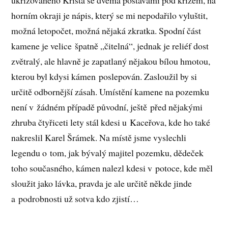
ukřižovaného Krista se dvěma postavami pod křížem, na
horním okraji je nápis, který se mi nepodařilo vyluštit,
možná letopočet, možná nějaká zkratka. Spodní část
kamene je velice špatně „čitelná“, jednak je reliéf dost
zvětralý, ale hlavně je zapatlaný nějakou bílou hmotou,
kterou byl kdysi kámen poslepován. Zasloužil by si
určitě odbornější zásah. Umístění kamene na pozemku
není v žádném případě původní, ještě před nějakými
zhruba čtyřiceti lety stál kdesi u Kaceřova, kde ho také
nakreslil Karel Šrámek. Na místě jsme vyslechli
legendu o tom, jak bývalý majitel pozemku, dědeček
toho současného, kámen nalezl kdesi v potoce, kde měl
sloužit jako lávka, pravda je ale určitě někde jinde
a podrobnosti už sotva kdo zjistí…