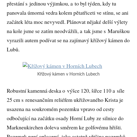
přestání s jedinou výjimkou, a to byl týden, kdy tu
panovala úmorná vedra kolem pětatřiceti ve stínu, se ani
začátek léta moc nevyvedl. Plánovat nějaké delší výlety
na kole jsme se zatím neodvážili, a tak jsme s Maruškou
vyrazili autem podívat se na zajímavý křížový kámen do
Lubů.
Křížový kámen v Horních Lubech
Robustní kamenná deska o výšce 120, šířce 110 a síle
25 cm s renesančním reliéfem ukřižovaného Krista je
usazena na soukromém pozemku vpravo od cesty
odbočující na začátku osady Horní Luby ze silnice do
Markneukirchen doleva směrem ke golfovému hřišti.
Pozemek není oplocený, jako ostatně většina pozemků