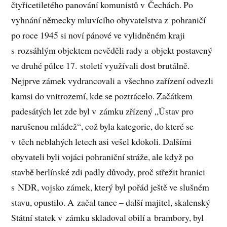
čtyřicetiletého panování komunistů v Čechách. Po
vyhnání německy mluvícího obyvatelstva z pohraničí
po roce 1945 si noví pánové ve vylidněném kraji
s rozsáhlým objektem nevěděli rady a objekt postavený
ve druhé půlce 17. století využívali dost brutálně.
Nejprve zámek vydrancovali a všechno zařízení odvezli
kamsi do vnitrozemí, kde se poztrácelo. Začátkem
padesátých let zde byl v zámku zřízený „Ústav pro
narušenou mládež“, což byla kategorie, do které se
v těch neblahých letech asi vešel kdokoli. Dalšími
obyvateli byli vojáci pohraniční stráže, ale když po
stavbě berlínské zdi padly důvody, proč střežit hranici
s NDR, vojsko zámek, který byl pořád ještě ve slušném
stavu, opustilo. A začal tanec – další majitel, skalenský
Státní statek v zámku skladoval obilí a brambory, byl