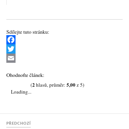
Sdílejte tuto stránku:
F
a
T
c
w
E
Ohodnoťte článek:
e
i
m
2
5,00
(
hlasů, průměr:
z 5)
b
t
a
Loading...
o
t
i
o
e
l
k
r
PŘEDCHOZÍ