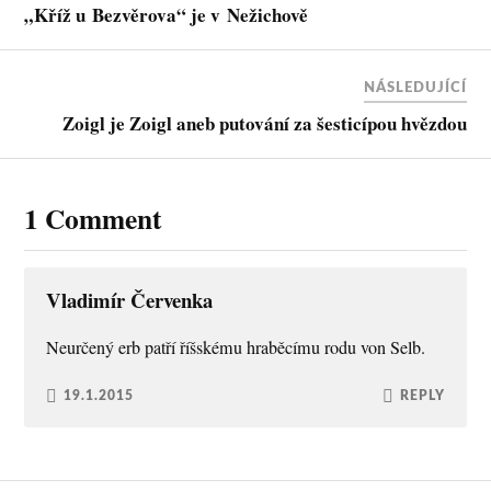
„Kříž u Bezvěrova“ je v Nežichově
NÁSLEDUJÍCÍ
Zoigl je Zoigl aneb putování za šesticípou hvězdou
1 Comment
Vladimír Červenka
Neurčený erb patří říšskému hraběcímu rodu von Selb.
19.1.2015
REPLY