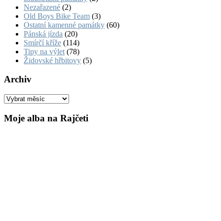
Nezařazené
(2)
Old Boys Bike Team
(3)
Ostatní kamenné památky
(60)
Pánská jízda
(20)
Smírčí kříže
(114)
Tipy na výlet
(78)
Židovské hřbitovy
(5)
Archiv
Archiv
Moje alba na Rajčeti