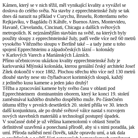
Kámen, který se v nich těžil, měl vynikající kvality a vyvážel se
doslova do celého světa. Na stavby z epprechtsteinské žuly se tak
dnes dá narazit na příklad v Curychu, Bruselu, Rotterdamu nebo
Rejkjavíku, v Bagdádu či Káhiře, v Buenos Aires, Montevideu,
Havaně, Clevelandu, Cincinati, Chicagu a dalších světových
metropolích. K nejznámějším stavbám na světě, na kterých byly
použity sloupy z epprechtsteinské žuly, patří vedle více než 60 metrů
vysokého Vítězného sloupu v Berlíně také – a tady jsme u toho
spojení Epprechtsteinu a západočeských lázní – kolonády
v Karlových Varech a Mariánských Lázních.
Přímo učebnicovou ukázkou kvality epprechtsteinské žuly je
karlovarská Mlýnská kolonáda, kterou geniální český architekt Josef
Zítek dokončil v roce 1882. Plochou střechu této více než 130 metrů
dlouhé stavby nese sto čtyřiadvacet korintských sloupů, každý
z jediného kusu kamene a jeden jako druhý!
Těžba a zpracování kamene byly svého času v oblasti pod
Epprechtsteinem dominantním oborem, který ke konci 19. století
zaměstnával každého druhého dospělého muže. Po částečném
útlumu těžby v prvních desetiletích 20. století přišla ve 30. letech
další konjunktura, ale po druhé světové válce nastal s rozvojem
nových stavebních materiálů a technologií postupný úpadek.
V současné době je už většina kamenolomů v oblasti Smrčin
definitivně uzavřená a ponechaná přírodě, aby si s nimi poradila, jak
umí. Příroda naštěstí není člověk, takže opravdu umí, a tak dala