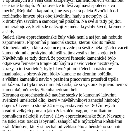
v opuštěných a z větší části zatopených kamenolomech vzniknout
celé řadě biotopů. Přírodovědce tu těší zajímavá společenstva
mechů, lišejníků a kapradin, jiné zas pestrá paleta živočichů od
rozličného hmyzu přes obojživelníky, hady a netopýry až
k drobným savcům a samozřejmě ptákům. Na své si tady přijdou
i mineralogové, kteří zde nalézají zejména krystaly živců, křemene
a slídy.
Staletá sláva epprechtsteinské žuly však není a asi jen tak nebude
zapomenuta. Připomíná ji naučná stezka, kterou zřídilo město
Kirchenlamitz, a která zájemce provede po šesti z někdejších dvaceti
kamenolomů a poskytne přehršli zajímavostí s nimi spojených.
Návštěvník se tady dozví, že poctivé řemeslo kamenické bylo
odjakživa řemeslem krajně obtížným a navíc velice nezdravým.
Úrazy, a to i smrtelné, byly hlavně při odstřelech a následné
manipulaci s obrovskými bloky kamene na denním pořádku
a většina kameníků navíc v prašném pracovním prostředí trpěla
silikózou. Ta byla mezi nimi tak častá, že si vysloužila jméno nemoc
kameníků, německy Steinhauerkrankheit.
Korunou epprechtsteinské naučné stezky je kamenný labyrint,
svérázné umělecké dílo, které v návštěvníkovi zanechá hluboký
dojem. Čtverec o straně 34 metry, sestavený ze 180 žulových
kvádrů velkých pomalu jako železniční vagon, je unikátním
pomníkem někdejší světové slávy epprechtsteinské žuly. Navazuje
na tisíciletou tradici labyrintů, sahající až k mýtickému krétskému
králi Mínóovi, který si nechal od věhlasného athénského sochaře