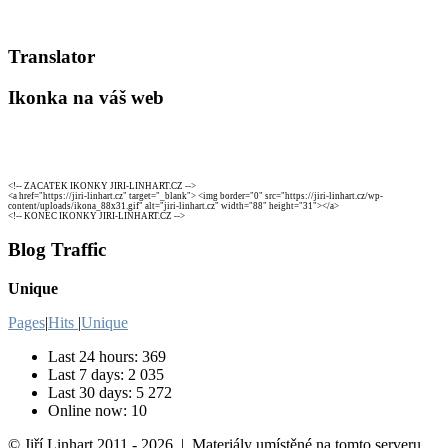
Translator
Ikonka na váš web
<!-- ZACATEK IKONKY JIRI-LINHART.CZ -->
<a href="https://jiri-linhart.cz" target="_blank"> <img border="0" src="https://jiri-linhart.cz/wp-
content/uploads/ikona_88x31.gif" alt="jiri-linhart.cz" width="88" height="31"></a>
<!-- KONEC IKONKY JIRI-LINHART.CZ -->
Blog Traffic
Unique
Pages
|
Hits
|
Unique
Last 24 hours:
369
Last 7 days:
2 035
Last 30 days:
5 272
Online now: 10
© Jiří Linhart 2011 - 2026 | Materiály umístěné na tomto serveru