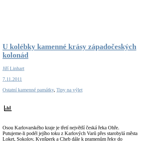
U kolébky kamenné krásy západočeských
kolonád
Jiří Linhart
7.11.2011
Ostatní kamenné památky
,
Tipy na výlet
Osou Karlovarského kraje je třetí největší česká řeka Ohře.
Putujeme-li podél jejího toku z Karlových Varů přes starobylá města
Loket, Sokolov, Kynšperk a Cheb dále k pramenům řeky do