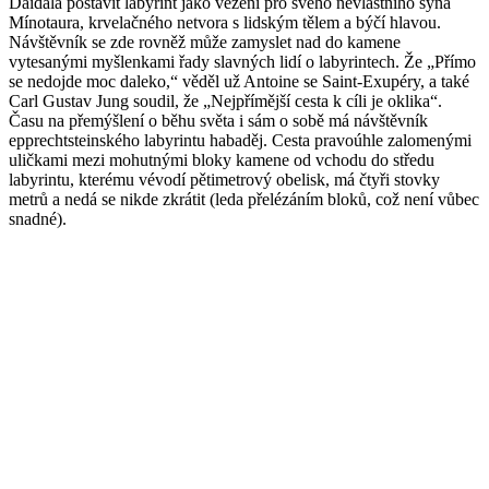
Daidala postavit labyrint jako vězení pro svého nevlastního syna
Mínotaura, krvelačného netvora s lidským tělem a býčí hlavou.
Návštěvník se zde rovněž může zamyslet nad do kamene
vytesanými myšlenkami řady slavných lidí o labyrintech. Že „Přímo
se nedojde moc daleko,“ věděl už Antoine se Saint-Exupéry, a také
Carl Gustav Jung soudil, že „Nejpřímější cesta k cíli je oklika“.
Času na přemýšlení o běhu světa i sám o sobě má návštěvník
epprechtsteinského labyrintu habaděj. Cesta pravoúhle zalomenými
uličkami mezi mohutnými bloky kamene od vchodu do středu
labyrintu, kterému vévodí pětimetrový obelisk, má čtyři stovky
metrů a nedá se nikde zkrátit (leda přelézáním bloků, což není vůbec
snadné).