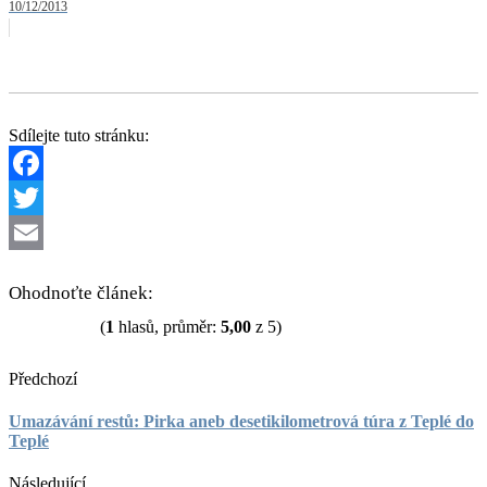
10/12/2013
Sdílejte tuto stránku:
Facebook
Twitter
Email
Ohodnoťte článek:
(
1
hlasů, průměr:
5,00
z 5)
Předchozí
Umazávání restů: Pirka aneb desetikilometrová túra z Teplé do
Teplé
Následující