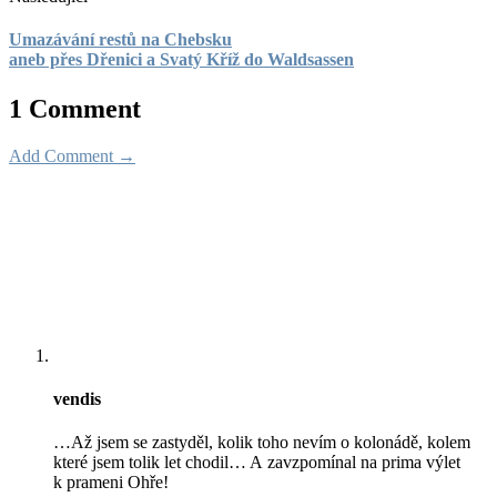
Umazávání restů na Chebsku
aneb přes Dřenici a Svatý Kříž do Waldsassen
1 Comment
Add Comment →
vendis
…Až jsem se zastyděl, kolik toho nevím o kolonádě, kolem
které jsem tolik let chodil… A zavzpomínal na prima výlet
k prameni Ohře!