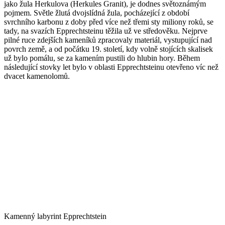
jako žula Herkulova (Herkules Granit), je dodnes světoznámým
pojmem. Světle žlutá dvojslídná žula, pocházející z období
svrchního karbonu z doby před více než třemi sty miliony roků, se
tady, na svazích Epprechtsteinu těžila už ve středověku. Nejprve
pilné ruce zdejších kameníků zpracovaly materiál, vystupující nad
povrch země, a od počátku 19. století, kdy volně stojících skalisek
už bylo pomálu, se za kamením pustili do hlubin hory. Během
následující stovky let bylo v oblasti Epprechtsteinu otevřeno víc než
dvacet kamenolomů.
Kamenný labyrint Epprechtstein