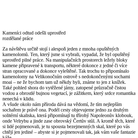
Kameníci odtud odešli uprostřed
rozdělané práce
Za návštěvu určitě stojí i alespoň jeden z mnoha opuštěných
kamenolomů. Ten, který jsme si vybrali, vypadal, že byl opuštěný
uprostřed pilné práce. Na manipulačních prostorech ležely bloky
kamene připravené k transportu, některé dokonce z jedné či více
stran opracované a dokonce vyleštěné. Tak trochu to připomínalo
kamenolomy na Velikonočním ostrově s nedokončenými sochami
moai – ne že bychom tam už někdy byli, známe to jen z knížek.
Také pohled shora do vytěžené jámy, zatopené průzračně čistou
vodou a obrostlé bujnou vegetací, je zážitkem, který srdce romantika
nenechá v klidu.
A všude okolo nám příroda dává na vědomí, že tím nejlepším
sochařem je právě ona. Podél cesty objevujeme jedno za druhým
solitérní skaliska, která připomínají tu třírohý Napoleonův klobouk,
onde Velrybu a jinde zase obrovský Čertův stůl. A kromě těch, které
si lidé pojmenovali, je tu spousta bezejmenných skal, které po vás
chtějí jen jediné – abyste si je pojmenovali tak, jak vám vaše fantazie
káže.