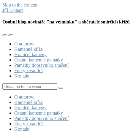
Skip to the content
Jiří Linhart
Osobní blog novináře "na vejminku" a sběratele smírčích křížů
Toggle
Toggle
the
the
O autorovi
mobile
search
Kamenné kříže
menu
field
Hraniční kameny
Ostatní kamenné památky
Památky dopravního značení
Fotky z vandrů
Kontakt
Hledat
O autorovi
Kamenné kříže
Hraniční kameny
Ostatní kamenné památky
Památky dopravního značení
Fotky z vandrů
Kontakt