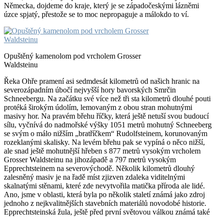
Německa, dojdeme do kraje, který je se západočeskými lázněmi
úzce spjatý, přestože se to moc nepropaguje a málokdo to ví.
Opuštěný kamenolom pod vrcholem Grosser
Waldsteinu
Řeka Ohře pramení asi sedmdesát kilometrů od našich hranic na
severozápadním úbočí nejvyšší hory bavorských Smrčin
Schneebergu. Na začátku své více než tři sta kilometrů dlouhé pouti
protéká širokým údolím, lemovaným z obou stran mohutnými
masivy hor. Na pravém břehu říčky, která ještě netuší svou budoucí
sílu, vyčnívá do nadmořské výšky 1051 metrů mohutný Schneeberg
se svým o málo nižším „bratříčkem“ Rudolfsteinem, korunovaným
rozeklanými skalisky. Na levém břehu pak se vypíná o něco nižší,
ale snad ještě mohutnější hřeben s 877 metrů vysokým vrcholem
Grosser Waldsteinu na jihozápadě a 797 metrů vysokým
Epprechtsteinem na severovýchodě. Několik kilometrů dlouhý
zalesněný masiv je na řadě míst zjizven zdaleka viditelnými
skalnatými stěnami, které zde nevytvořila matička příroda ale lidé.
Ano, jsme v oblasti, která byla po několik staletí známá jako zdroj
jednoho z nejkvalitnějších stavebních materiálů novodobé historie.
Epprechtsteinská žula, ještě před první světovou válkou známá také