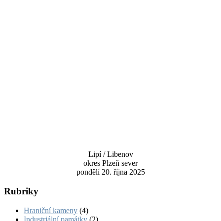
Lipí / Libenov
okres Plzeň sever
pondělí 20. října 2025
Rubriky
Hraniční kameny
(4)
Industriální památky
(2)