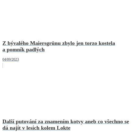
Z bývalého Maiersgrünu zbylo jen torzo kostela
a pomník padlých
04/09/2023
Další putování za znamením kotvy aneb co všechno se
dá najít v lesích kolem Lokte